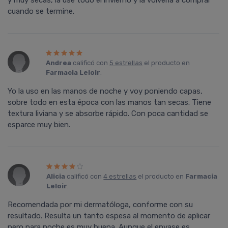
y muy secas, la usé todo el invierno y la volvería a comprar
cuando se termine.
Andrea
calificó con
5 estrellas
el producto en
Farmacia Leloir
.
Yo la uso en las manos de noche y voy poniendo capas,
sobre todo en esta época con las manos tan secas. Tiene
textura liviana y se absorbe rápido. Con poca cantidad se
esparce muy bien.
Alicia
calificó con
4 estrellas
el producto en
Farmacia
Leloir
.
Recomendada por mi dermatóloga, conforme con su
resultado. Resulta un tanto espesa al momento de aplicar
pero para noche es muy buena. Aunque el envase es