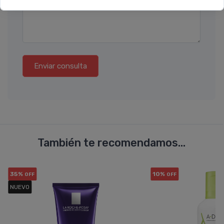
Enviar consulta
También te recomendamos...
35%
10%
OFF
OFF
NUEVO