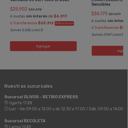
Sensibles
$25.902
$32.378
$36.175
$51.679
6 cuotas
sin interés
de
$4.317
6 cuotas
sin interé
ó Transferencia
$23.312
10%
EXTRA OFF
ó Transferencia
$32
Sumás 2.536 Leloir$
Sumás 2.947 Leloir$
Agregar
Agreg
Nuestras sucursales
Sucursal OLIVOS - RETIRO EXPRESS
Ugarte 1728
Lun - Vie 09:00 a 12:00 y de 12:30 a 17:00 / Sáb: 09:00 a 14:00
Sucursal RECOLETA
Larrea 1249