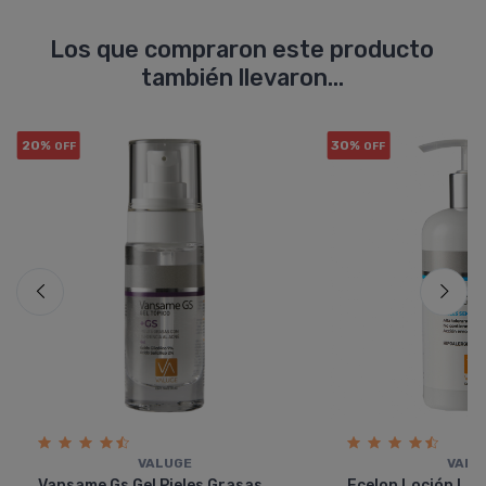
Los que compraron este producto
también llevaron...
20%
30%
OFF
OFF
VALUGE
VALU
Vansame Gs Gel Pieles Grasas
Ecelon Loción Lim