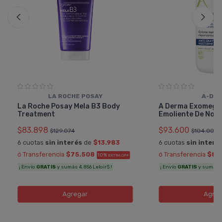
LA ROCHE POSAY
A-DE
La Roche Posay Mela B3 Body
A Derma Exomega
Treatment
Emoliente De Noc
$83.898
$93.600
$129.074
$104.000
6 cuotas
sin interés
de
$13.983
6 cuotas
sin interé
ó Transferencia
$75.508
ó Transferencia
$84
10%
EXTRA OFF
¡ Envío
GRATIS
y sumás 4.856 Leloir$ !
¡ Envío
GRATIS
y sumás 5.
Agregar
Agreg