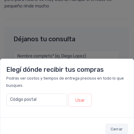
pequeño rinde mucho
Déjanos tu consulta
Nombre completo* (ej. Diego Lopez)
Elegí dónde recibir tus compras
Email* (ej. diego.lopez@email.com)
Podrás ver costos y tiempos de entrega precisos en todo lo que
busques.
Teléfono
Código postal
Usar
Ubicación
Por favor describa en detalle su solicitud
Cerrar