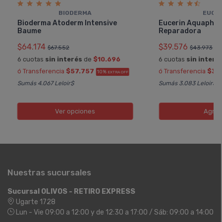
BIODERMA
EUCE
Bioderma Atoderm Intensive
Eucerin Aquapho
Baume
Reparadora
$64.174
$39.576
$67.552
$43.973
6 cuotas
sin interés
de
$10.696
6 cuotas
sin interé
ó Transferencia
$57.757
ó Transferencia
$35
10%
EXTRA OFF
Sumás 4.067 Leloir$
Sumás 3.083 Leloir$
Ver opciones
Agreg
Nuestras sucursales
Sucursal OLIVOS - RETIRO EXPRESS
Ugarte 1728
Lun - Vie 09:00 a 12:00 y de 12:30 a 17:00 / Sáb: 09:00 a 14:00