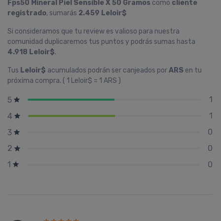
Fps50 Mineral Piel Sensible X 50 Gramos
como
cliente
registrado
, sumarás
2.459 Leloir$
Si consideramos que tu review es valioso para nuestra
comunidad duplicaremos tus puntos y podrás sumas hasta
4.918 Leloir$
.
Tus
Leloir$
acumulados podrán ser canjeados por
ARS
en tu
próxima compra. ( 1 Leloir$ = 1 ARS )
1
5
1
4
0
3
0
2
0
1