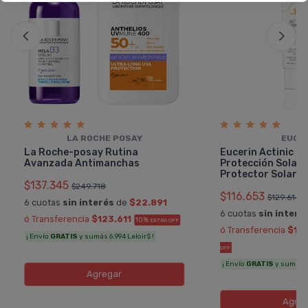
LA ROCHE POSAY
EUCE
La Roche-posay Rutina
Eucerin Actinic C
Avanzada Antimanchas
Protección Solar
Protector Solar F
$137.345
$249.718
$116.653
$129.614
6 cuotas
sin interés
de
$22.891
6 cuotas
sin interé
ó Transferencia
$123.611
10%
EXTRA OFF
ó Transferencia
$10
¡ Envío
GRATIS
y sumás 6.994 Leloir$ !
OFF
¡ Envío
GRATIS
y sumás 6.
Agregar
Agreg