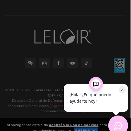
© 1980 - 2026 -
Farmacia Leloir S.R.L.
| CUIT 33609220789 - Larrea
1249 - CABA - CP 1117
Dirección General de Defensa y Protección al Consumidor: Para
consultas y/o denuncias
[ingrese aquí]
| Nación: Defensa de las y los
consumidores
[ingrese aquí]
.
nubixstore®
Al navegar por este sitio
aceptás el uso de cookies
para agilizar tu
v13.08.1
experiencia de compra.
ENTENDIDO