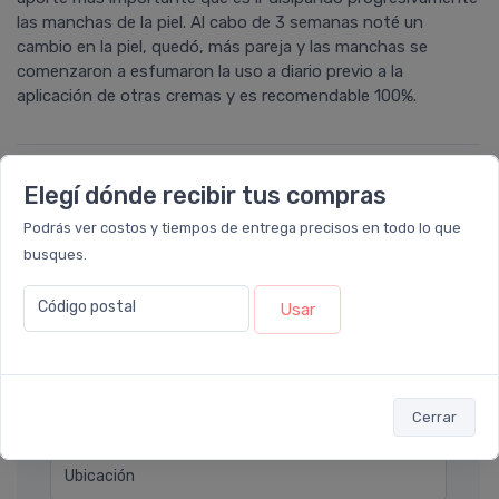
las manchas de la piel. Al cabo de 3 semanas noté un
cambio en la piel, quedó, más pareja y las manchas se
comenzaron a esfumaron la uso a diario previo a la
aplicación de otras cremas y es recomendable 100%.
Elegí dónde recibir tus compras
Déjanos tu consulta
Podrás ver costos y tiempos de entrega precisos en todo lo que
busques.
Nombre completo* (ej. Diego Lopez)
Código postal
Usar
Email* (ej. diego.lopez@email.com)
Teléfono
Cerrar
Ubicación