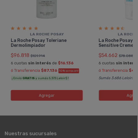
LA ROCHE POSAY
LA ROCHE
La Roche Posay Toleriane
La Roche Posay T
Dermolimpiador
Sensitive Creme
$96.818
$54.662
$101.914
$78.088
6 cuotas
sin interés
de
$16.136
6 cuotas
sin interé
ó Transferencia
$87.136
ó Transferencia
$49
10%
EXTRA OFF
Sumás 3.686 Leloir$
¡ Envío
GRATIS
y sumás 5.373 Leloir$ !
Agregar
Agreg
Nuestras sucursales