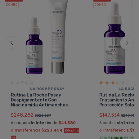
COMBO
COMBO
LA ROCHE POSAY
LA ROCHE
Rutina La Roche Posay
Rutina La Roche 
Despigmentante Con
Tratamiento Ant
Niacinamida Antimanchas
Protección Solar
$248.282
$147.334
$326.687
$249.718
6 cuotas
sin interés
de
$41.380
6 cuotas
sin interé
ó Transferencia
$223.454
ó Transferencia
$13
10%
EXTRA
¡ Envío
GRATIS
y sumás 7.
OFF