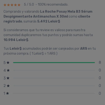
5 / 5.0 - 100% recomendado.
Comprando y valorando
La Roche Posay Mela B3 Sérum
Despigmentante Antimanchas X 30ml
como
cliente
registrado
, sumarás
5.492 Leloir$
Si consideramos que tu review es valioso para nuestra
comunidad duplicaremos tus puntos y podrás sumas hasta
10.984 Leloir$
.
Tus
Leloir$
acumulados podrán ser canjeados por
ARS
en tu
próxima compra. ( 1 Leloir$ = 1 ARS )
8
5
0
4
0
3
0
2
0
1