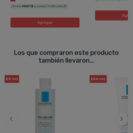
¡ Envío
GRATIS
y sumás 11.431 Leloir$ !
Agreg
Agregar
Los que compraron este producto
también llevaron...
5%
30%
OFF
OFF