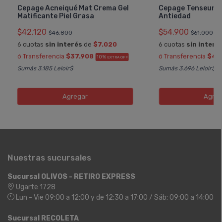
Cepage Acneiqué Mat Crema Gel
Cepage Tenseur Ha
Matificante Piel Grasa
Antiedad
$42.120
$54.900
$46.800
$61.000
6 cuotas
sin interés
de
$7.020
6 cuotas
sin interé
ó Transferencia
$37.908
ó Transferencia
$49
10%
EXTRA OFF
Sumás 3.185 Leloir$
Sumás 3.696 Leloir$
Agregar
Agreg
Nuestras sucursales
Sucursal OLIVOS - RETIRO EXPRESS
Ugarte 1728
Lun - Vie 09:00 a 12:00 y de 12:30 a 17:00 / Sáb: 09:00 a 14:00
Sucursal RECOLETA