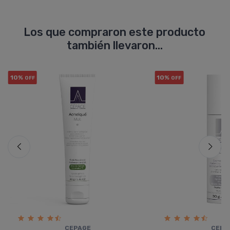
Los que compraron este producto
también llevaron...
10%
10%
OFF
OFF
CEPAGE
CEPA