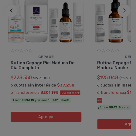
CEPAGE
CEPA
Rutina Cepage Piel Madura De
Rutina Cepage Fac
Día Completa
Madura Noche
$223.550
$195.048
$263.000
$226.800
6 cuotas
sin interés
de
$37.258
6 cuotas
sin interé
ó Transferencia
$201.195
ó Transferencia
$17
10%
EXTRA OFF
¡ Envío
GRATIS
y sumás 10.442 Leloir$ !
OFF
¡ Envío
GRATIS
y sumás 9.
Agregar
Agreg