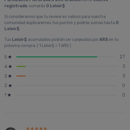
registrado
, sumarás
0 Leloir$
Si consideramos que tu review es valioso para nuestra
comunidad duplicaremos tus puntos y podrás sumas hasta
0
Leloir$
.
Tus
Leloir$
acumulados podrán ser canjeados por
ARS
en tu
próxima compra. ( 1 Leloir$ = 1 ARS )
27
5
3
4
3
3
0
2
0
1