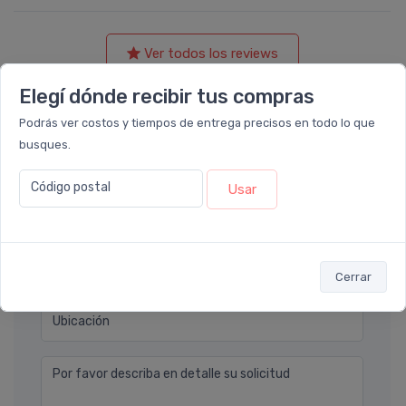
Ver todos los reviews
Elegí dónde recibir tus compras
Déjanos tu consulta
Podrás ver costos y tiempos de entrega precisos en todo lo que
busques.
Nombre completo* (ej. Diego Lopez)
Código postal
Usar
Email* (ej. diego.lopez@email.com)
Teléfono
Cerrar
Ubicación
Por favor describa en detalle su solicitud