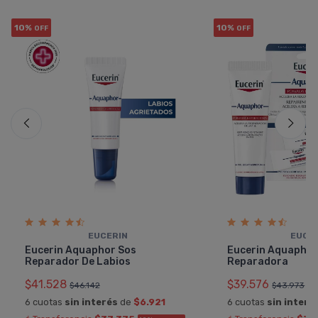
10%
10%
OFF
OFF
EUCERIN
EUCE
Eucerin Aquaphor Sos
Eucerin Aquapho
Reparador De Labios
Reparadora
$41.528
$39.576
$46.142
$43.973
6 cuotas
sin interés
de
$6.921
6 cuotas
sin interé