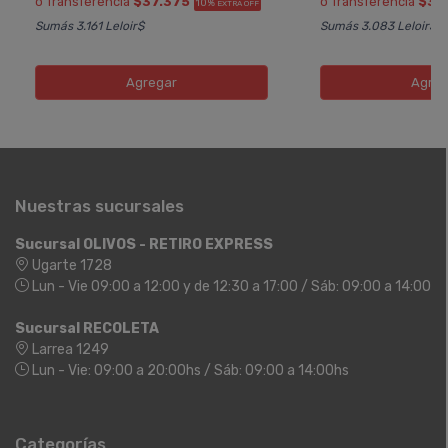
ó Transferencia
$37.375
ó Transferencia
$35
10%
EXTRA OFF
Sumás 3.161 Leloir$
Sumás 3.083 Leloir$
Agregar
Agreg
Nuestras sucursales
Sucursal OLIVOS - RETIRO EXPRESS
Ugarte 1728
Lun - Vie 09:00 a 12:00 y de 12:30 a 17:00 / Sáb: 09:00 a 14:00
Sucursal RECOLETA
Larrea 1249
Lun - Vie: 09:00 a 20:00hs / Sáb: 09:00 a 14:00hs
Categorías