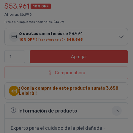
$53.961
10% OFF
Ahorrás
5.996
$
Precio sin impuestos nacionales:
$44.596
6 cuotas sin interés
de $8.994
10% OFF
·
$48.565
( Transferencia )
Agregar
Comprar ahora
¡ Con la compra de este producto sumás
3.658
Leloir$ !
Información de producto
Experto para el cuidado de la piel dañada -