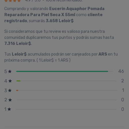
4.9 / 5.0 - 100% recomendado.
Comprando y valorando
Eucerin Aquaphor Pomada
Reparadora Para Piel Seca X 55ml
como
cliente
registrado
, sumarás
3.658 Leloir$
Si consideramos que tu review es valioso para nuestra
comunidad duplicaremos tus puntos y podrás sumas hasta
7.316 Leloir$
.
Tus
Leloir$
acumulados podrán ser canjeados por
ARS
en tu
próxima compra. ( 1 Leloir$ = 1 ARS )
46
5
2
4
1
3
0
2
0
1