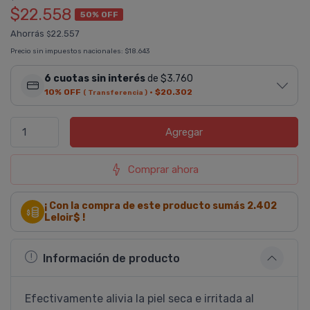
$22.558
50% OFF
Ahorrás
22.557
$
Precio sin impuestos nacionales:
$18.643
6 cuotas sin interés
de $3.760
10% OFF
·
$20.302
( Transferencia )
Agregar
Comprar ahora
¡ Con la compra de este producto sumás
2.402
Leloir$ !
Información de producto
Efectivamente alivia la piel seca e irritada al