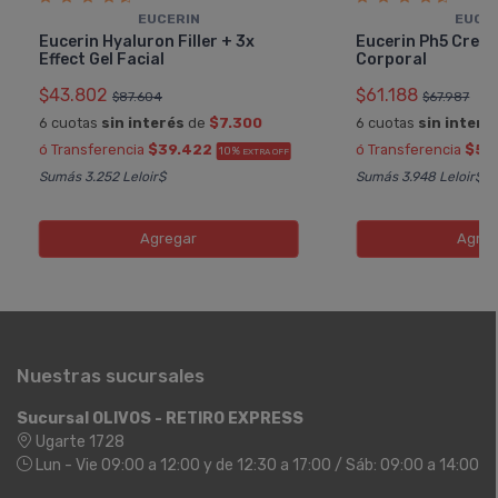
EUCERIN
EUCE
Eucerin Hyaluron Filler + 3x
Eucerin Ph5 Crema
Effect Gel Facial
Corporal
$43.802
$61.188
$87.604
$67.987
6 cuotas
sin interés
de
$7.300
6 cuotas
sin interé
ó Transferencia
$39.422
ó Transferencia
$55
10%
EXTRA OFF
Sumás 3.252 Leloir$
Sumás 3.948 Leloir$
Agregar
Agreg
Nuestras sucursales
Sucursal OLIVOS - RETIRO EXPRESS
Ugarte 1728
Lun - Vie 09:00 a 12:00 y de 12:30 a 17:00 / Sáb: 09:00 a 14:00