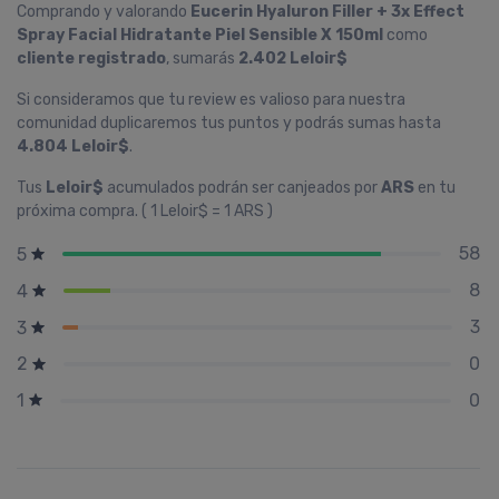
Comprando y valorando
Eucerin Hyaluron Filler + 3x Effect
Spray Facial Hidratante Piel Sensible X 150ml
como
cliente registrado
, sumarás
2.402 Leloir$
Si consideramos que tu review es valioso para nuestra
comunidad duplicaremos tus puntos y podrás sumas hasta
4.804 Leloir$
.
Tus
Leloir$
acumulados podrán ser canjeados por
ARS
en tu
próxima compra. ( 1 Leloir$ = 1 ARS )
58
5
8
4
3
3
0
2
0
1