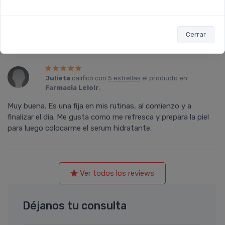
Lo he empezado a usar es poco tiempo que lo estoy usando
se ve la diferencia es muy bueno el producto, lo recomiendo.
Después de usar otras marcas sin duda me quedo con esta.
Cerrar
Julieta
calificó con
5 estrellas
el producto en
Farmacia Leloir
.
Muy buena. Es una fija en mis rutinas, al comienzo y a
finalizar el dia. Me gusta como me refresca y prepara la piel
para luego colocarme el serum hidratante.
Ver todos los reviews
Déjanos tu consulta