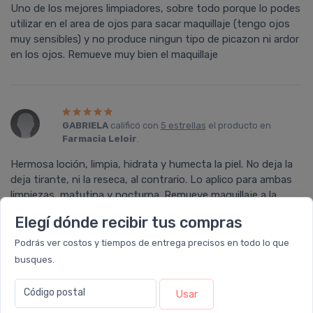
Uno de los mejores limpiadores, sobre todo porque lo podes
utilizar en el area de ojos para sacar maquillaje (tengo ojos
muy sensibles) y no produce ningun tipo de picazon ni ardor
en los ojos. Remueve muy bien el maquillaje
GABRIELA
calificó con
5 estrellas
el producto en
Farmacia Leloir
.
Hermosa loción, limpia, hidrata y humecta la piel. No deja la
deja tirante, ni la reseca, al contrario. Lo aplico para ambas
limpiezas, matutina y nocturna. Remueve maquillaje a la
perfección.
Elegí dónde recibir tus compras
Podrás ver costos y tiempos de entrega precisos en todo lo que
busques.
ESTER
calificó con
5 estrellas
el producto en
Código postal
Usar
Farmacia Leloir
.