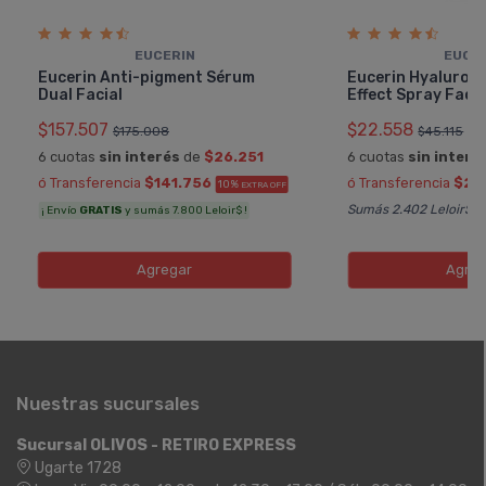
EUCERIN
EUCE
Eucerin Anti-pigment Sérum
Eucerin Hyaluron F
Dual Facial
Effect Spray Faci
$157.507
$22.558
$175.008
$45.115
6 cuotas
sin interés
de
$26.251
6 cuotas
sin interé
ó Transferencia
$141.756
ó Transferencia
$20
10%
EXTRA OFF
Sumás 2.402 Leloir$
¡ Envío
GRATIS
y sumás 7.800 Leloir$ !
Agregar
Agreg
Nuestras sucursales
Sucursal OLIVOS - RETIRO EXPRESS
Ugarte 1728