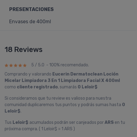
PRESENTACIONES
Envases de 400ml
18 Reviews
5 / 5.0 - 100% recomendado.
Comprando y valorando
Eucerin Dermatoclean Loción
Micelar Limpiadora 3 En 1 Limpiadora Facial X 400ml
como
cliente registrado
, sumarás
0 Leloir$
Si consideramos que tu review es valioso para nuestra
comunidad duplicaremos tus puntos y podrás sumas hasta
0
Leloir$
.
Tus
Leloir$
acumulados podrán ser canjeados por
ARS
en tu
próxima compra. ( 1 Leloir$ = 1 ARS )