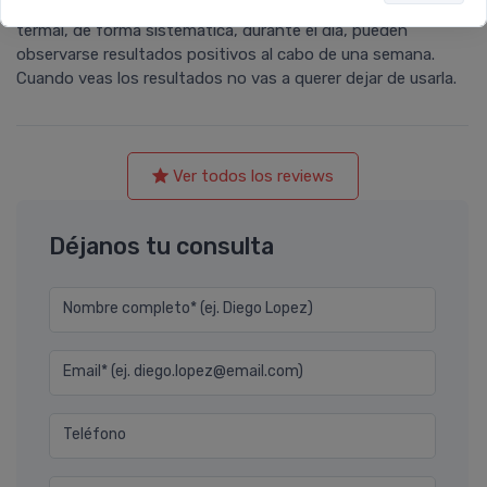
delicadas. Aplicada después de la limpieza facial y el agua
termal, de forma sistemática, durante el día, pueden
observarse resultados positivos al cabo de una semana.
Cuando veas los resultados no vas a querer dejar de usarla.
Ver todos los reviews
Déjanos tu consulta
Nombre completo* (ej. Diego Lopez)
Email* (ej. diego.lopez@email.com)
Teléfono