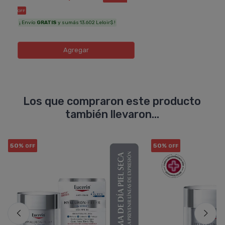
OFF
¡ Envío
GRATIS
y sumás 13.602 Leloir$ !
Agregar
Los que compraron este producto
también llevaron...
50%
50%
OFF
OFF