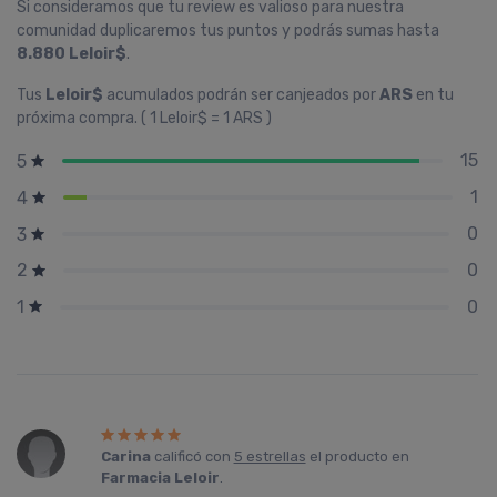
Si consideramos que tu review es valioso para nuestra
comunidad duplicaremos tus puntos y podrás sumas hasta
8.880 Leloir$
.
Tus
Leloir$
acumulados podrán ser canjeados por
ARS
en tu
próxima compra. ( 1 Leloir$ = 1 ARS )
15
5
1
4
0
3
0
2
0
1
Carina
calificó con
5 estrellas
el producto en
Farmacia Leloir
.