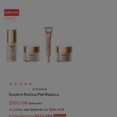
53%
OFF
COMBO
EUCERIN
Eucerin Rutina Piel Madura
$302.538
$643.697
6 cuotas
sin interés
de
$50.423
ó Transferencia
$272.284
10%
EXTRA