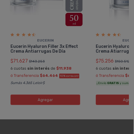
EUCERIN
EUCE
Eucerin Hyaluron Filler 3x Effect
Eucerin Hyaluron F
Crema Antiarrugas De Dí­a
Crema Atiarrugas
$71.627
$75.256
$143.253
$150.512
6 cuotas
sin interés
de
$11.938
6 cuotas
sin interé
ó Transferencia
$64.464
ó Transferencia
$67
10%
EXTRA OFF
Sumás 4.365 Leloir$
¡ Envío
GRATIS
y sumás 4.
Agregar
Agreg