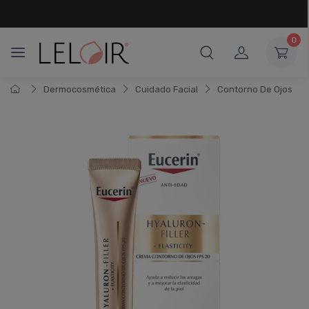
¡ HASTA 6 CUOTAS SIN INTERÉS
Y 18 CUOTAS FIJAS !
0
Dermocosmética
Cuidado Facial
Contorno De Ojos