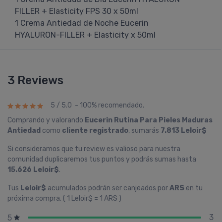
FILLER + Elasticity FPS 30 x 50ml
1 Crema Antiedad de Noche Eucerin
HYALURON-FILLER + Elasticity x 50ml
3 Reviews
5 / 5.0 - 100% recomendado.
Comprando y valorando
Eucerin Rutina Para Pieles Maduras
Antiedad
como
cliente registrado
, sumarás
7.813 Leloir$
Si consideramos que tu review es valioso para nuestra
comunidad duplicaremos tus puntos y podrás sumas hasta
15.626 Leloir$
.
Tus
Leloir$
acumulados podrán ser canjeados por
ARS
en tu
próxima compra. ( 1 Leloir$ = 1 ARS )
3
5