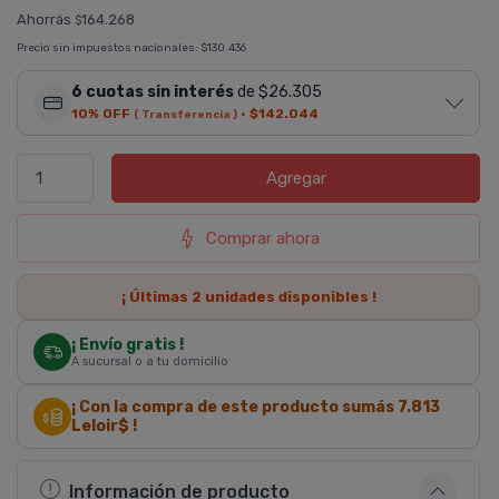
Ahorrás
164.268
$
Precio sin impuestos nacionales:
$130.436
6 cuotas sin interés
de $26.305
10% OFF
·
$142.044
( Transferencia )
Agregar
Comprar ahora
¡ Últimas
2
unidades disponibles !
¡ Envío gratis !
A sucursal o a tu domicilio
¡ Con la compra de este producto sumás
7.813
Leloir$ !
Información de producto