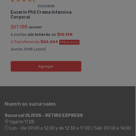
EUCERIN
Eucerin Ph5 Crema Intensiva
Corporal
$61.188
$67.987
6 cuotas
sin interés
de
$10.198
ó Transferencia
$55.069
10%
EXTRA OFF
Sumás 3.948 Leloir$
Agregar
Nuestras sucursales
Sucursal OLIVOS - RETIRO EXPRESS
Ugarte 1728
Lun - Vie 09:00 a 12:00 y de 12:30 a 17:00 / Sáb: 09:00 a 14:00