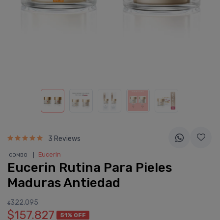
3 Reviews
❘
Eucerin
COMBO
Eucerin Rutina Para Pieles
Maduras Antiedad
322.095
$
$157.827
51% OFF