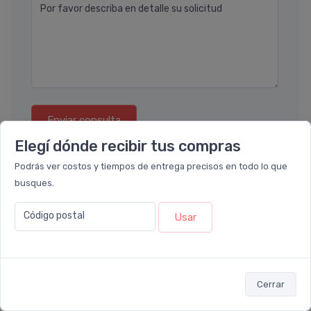
Por favor describa en detalle su solicitud
Enviar consulta
Elegí dónde recibir tus compras
Podrás ver costos y tiempos de entrega precisos en todo lo que
busques.
Código postal
Usar
También te recomendamos...
13%
13%
OFF
OFF
Cerrar
COMBO
COMBO