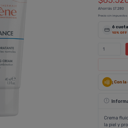
$65.52
Ahorrás
7.280
$
Precio sin impuestos
6 cuota
10% OFF
¡ Con l
Inform
Crema flui
la piel y p