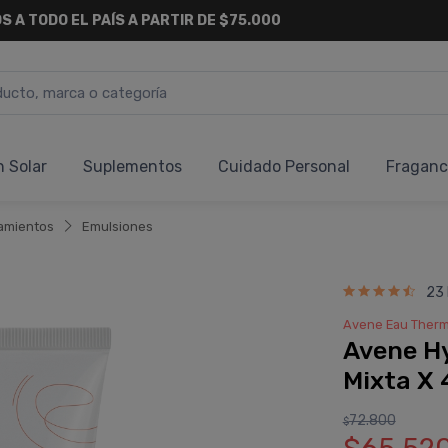
S A TODO EL PAÍS A PARTIR DE $75.000
n Solar
Suplementos
Cuidado Personal
Fraganc
amientos
Emulsiones
23
Avene Eau Therm
Avene Hy
Mixta X
72.800
$