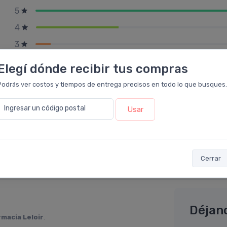
5
4
3
2
Elegí dónde recibir tus compras
1
Podrás ver costos y tiempos de entrega precisos en todo lo que busques.
Ingresar un código postal
Usar
Cerrar
Déjan
rmacia Leloir
.