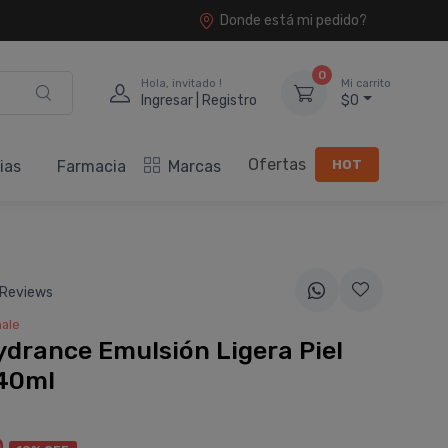
Donde está mi pedido?
0
Hola, invitado !
Mi carrito
Ingresar | Registro
$0
Ofertas
HOT
ias
Farmacia
Marcas
 Reviews
ale
drance Emulsión Ligera Piel
 40ml