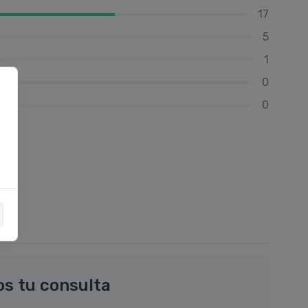
17
5
1
0
0
os tu consulta