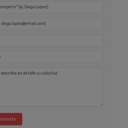
mpleto* (ej. Diego Lopez)
j. diego.lopez@email.com)
n
 describa en detalle su solicitud
consulta