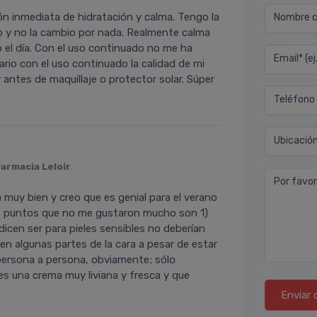
n inmediata de hidratación y calma. Tengo la
Nombre co
ño y no la cambio por nada. Realmente calma
o el dí­a. Con el uso continuado no me ha
Email* (e
rio con el uso continuado la calidad de mi
y antes de maquillaje o protector solar. Súper
Teléfono
Ubicació
Farmacia Leloir
.
Por favor
muy bien y creo que es genial para el verano
 2 puntos que no me gustaron mucho son 1)
dicen ser para pieles sensibles no deberí­an
 en algunas partes de la cara a pesar de estar
 persona a persona, obviamente; sólo
es una crema muy liviana y fresca y que
Enviar 