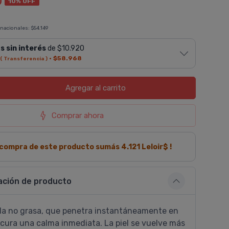
0
10% OFF
 nacionales:
$54.149
s sin interés
de $10.920
·
$58.968
( Transferencia )
Agregar
al carrito
Comprar ahora
a compra de este producto sumás
4.121
Leloir$ !
ación de producto
da no grasa, que penetra instantáneamente en
rocura una calma inmediata. La piel se vuelve más