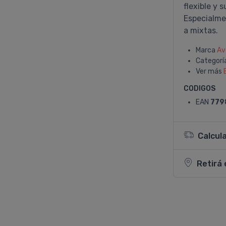
flexible y 
Especialmen
a mixtas.
Marca
Av
Categorí
Ver más
CODIGOS
EAN
779
Calcul
Retirá 