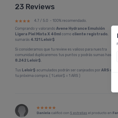
23 Reviews
4.7 / 5.0 - 100% recomendado.
Comprando y valorando
Avene Hydrance Emulsión
Ligera Piel Mixta X 40ml
como
cliente registrado
,
sumarás
4.121 Leloir$
Si consideramos que tu review es valioso para nuestra
comunidad duplicaremos tus puntos y podrás sumas hasta
8.242 Leloir$
.
Tus
Leloir$
acumulados podrán ser canjeados por
ARS
en
tu próxima compra. ( 1 Leloir$ = 1 ARS )
Daniela
calificó con
5 estrellas
el producto en
Fa