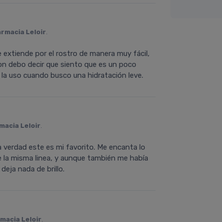
armacia Leloir
.
 extiende por el rostro de manera muy fácil,
on debo decir que siento que es un poco
a uso cuando busco una hidratación leve.
macia Leloir
.
 verdad este es mi favorito. Me encanta lo
e la misma linea, y aunque también me había
deja nada de brillo.
macia Leloir
.