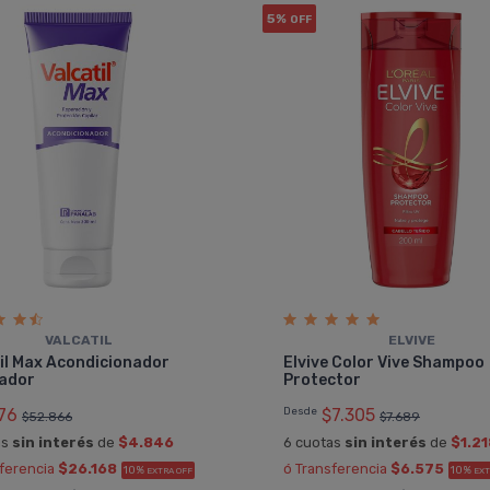
5%
OFF
VALCATIL
ELVIVE
il Max Acondicionador
Elvive Color Vive Shampoo
ador
Protector
76
Desde
$7.305
$52.866
$7.689
as
sin interés
de
$4.846
6 cuotas
sin interés
de
$1.21
sferencia
$26.168
ó Transferencia
$6.575
10%
10%
EXTRA OFF
EXT