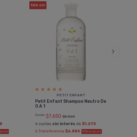
10%
10%
OFF
OF
PETIT ENFANT
Pet
Petit Enfant Shampoo Neutro De
Beb
0 A 1
Desd
Desde
$7.650
$8.500
6 cu
8
6 cuotas
sin interés
de
$1.275
ó Tr
ó Transferencia
$6.885
10%
RA OFF
EXTRA OFF
Sumá