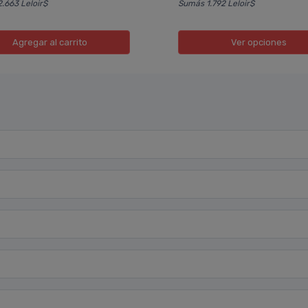
.663 Leloir$
Sumás 1.792 Leloir$
Agregar
al carrito
Ver opciones