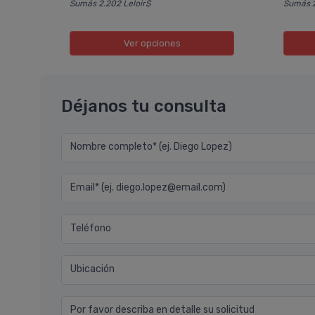
Sumás 2.202 Leloir$
Sumás 2
Ver opciones
Déjanos tu consulta
Nombre completo* (ej. Diego Lopez)
Email* (ej. diego.lopez@email.com)
Teléfono
Ubicación
Por favor describa en detalle su solicitud