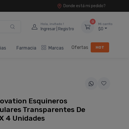
Donde está mi pedido?
0
Hola, invitado !
Mi carrito
Ingresar | Registro
$0
Ofertas
HOT
ias
Farmacia
Marcas
ovation Esquineros
ulares Transparentes De
 X 4 Unidades