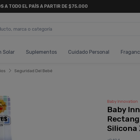
6 CUOTAS SIN INTERÉS
Y 18 CUOTAS FIJAS !
n Solar
Suplementos
Cuidado Personal
Fraganc
ios
Seguridad Del Bebé
Baby Innovation
Baby Inn
Rectang
Silicona