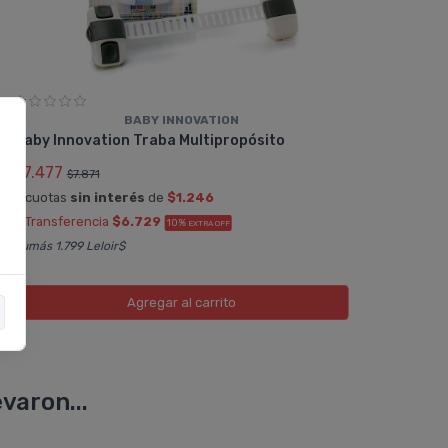
BABY INNOVATION
Baby Innovation Traba Multipropósito
$7.477
$7.871
6 cuotas
sin interés
de
$1.246
ó Transferencia
$6.729
10%
EXTRA OFF
Sumás 1.799 Leloir$
Agregar
al carrito
varon...