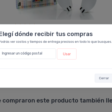
BABY INNOVATION
Elegí dónde recibir tus compras
Baby Innovation Protector Para Dedos
Podrás ver costos y tiempos de entrega precisos en todo lo que busques.
$7.784
$8.194
6 cuotas
sin interés
de
$1.297
Ingresar un código postal
Usar
ó Transferencia
$7.006
10%
EXTRA OFF
Sumás 1.811 Leloir$
Agregar
al carrito
Cerrar
 compraron este producto también lle