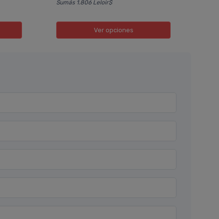
Sumás 1.806 Leloir$
Ver opciones