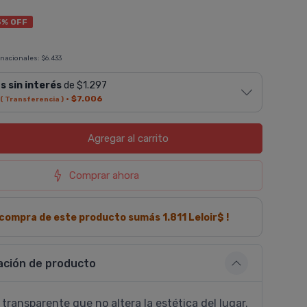
5% OFF
 nacionales:
$6.433
s sin interés
de $1.297
·
$7.006
( Transferencia )
Agregar
al carrito
Comprar ahora
a compra de este producto sumás
1.811
Leloir$ !
ación de producto
 transparente que no altera la estética del lugar.