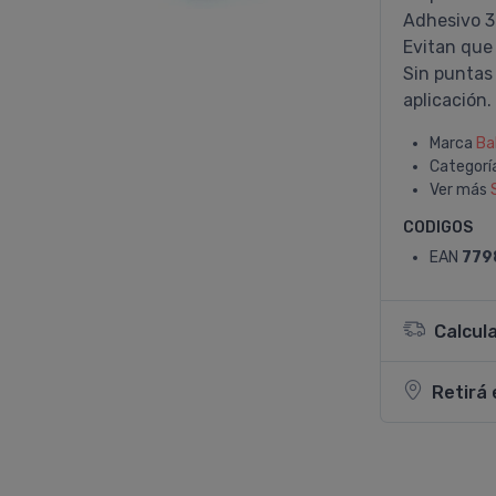
Adhesivo 3
Evitan que
Sin puntas 
aplicación.
Marca
Ba
Categorí
Ver más
CODIGOS
EAN
779
Calcul
Retirá 