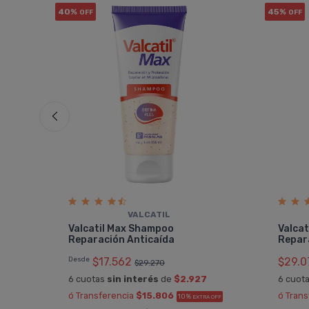
40%
45%
OFF
OFF
VALCATIL
s
Valcatil Max Shampoo
Valcat
Reparación Anticaí­da
Repar
Desde
$17.562
$29.0
$29.270
6 cuotas
sin interés
de
$2.927
6 cuot
OFF
ó Transferencia
$15.806
ó Tran
10%
EXTRA OFF