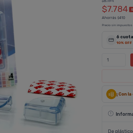
8.194
$
$7.784
Ahorrás
410
$
Precio sin impuestos
6 cuota
10% OFF
¡ Con l
Inform
De plástico