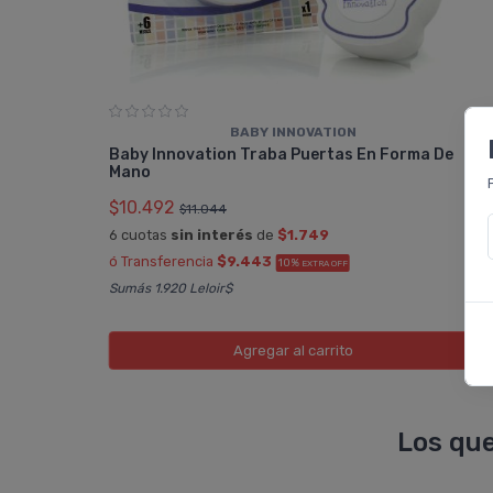
BABY INNOVATION
Baby Innovation Traba Puertas En Forma De
Mano
$10.492
$11.044
6 cuotas
sin interés
de
$1.749
ó Transferencia
$9.443
10%
EXTRA OFF
Sumás 1.920 Leloir$
Agregar
al carrito
Los que