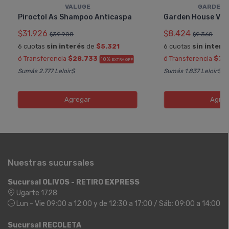
VALUGE
GARDEN 
Piroctol As Shampoo Anticaspa
Garden House Vit
$31.926
$8.424
$39.908
$9.360
6 cuotas
sin interés
de
$5.321
6 cuotas
sin interé
ó Transferencia
$28.733
ó Transferencia
$7.
10%
EXTRA OFF
Sumás 2.777 Leloir$
Sumás 1.837 Leloir$
Agregar
Agreg
Nuestras sucursales
Sucursal OLIVOS - RETIRO EXPRESS
Ugarte 1728
Lun - Vie 09:00 a 12:00 y de 12:30 a 17:00 / Sáb: 09:00 a 14:00
Sucursal RECOLETA