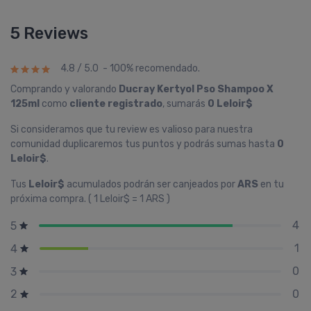
5 Reviews
4.8 / 5.0 - 100% recomendado.
Comprando y valorando
Ducray Kertyol Pso Shampoo X
125ml
como
cliente registrado
, sumarás
0 Leloir$
Si consideramos que tu review es valioso para nuestra
comunidad duplicaremos tus puntos y podrás sumas hasta
0
Leloir$
.
Tus
Leloir$
acumulados podrán ser canjeados por
ARS
en tu
próxima compra. ( 1 Leloir$ = 1 ARS )
4
5
1
4
0
3
0
2