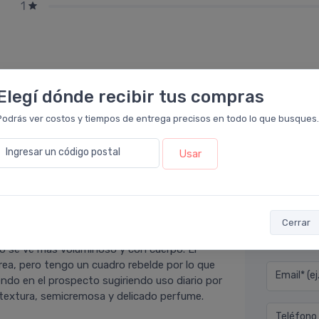
1
Elegí dónde recibir tus compras
Podrás ver costos y tiempos de entrega precisos en todo lo que busques.
Ingresar un código postal
Usar
Déjan
rmacia Leloir
.
Cerrar
 usarlo por lo que todavía debe pasar un
Nombre co
lo se ve más voluminoso y con cuerpo. El
ea, pero tengo un cuadro rebelde por lo que
Email* (e
ndo en el prospecto sugiriendo uso diario por
 textura, semicremosa y delicado perfume.
Teléfono