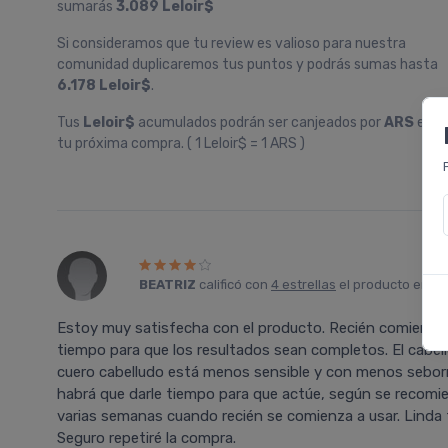
sumarás
3.089 Leloir$
Si consideramos que tu review es valioso para nuestra
comunidad duplicaremos tus puntos y podrás sumas hasta
6.178 Leloir$
.
Tus
Leloir$
acumulados podrán ser canjeados por
ARS
en
tu próxima compra. ( 1 Leloir$ = 1 ARS )
BEATRIZ
calificó con
4 estrellas
el producto en
Fa
Estoy muy satisfecha con el producto. Recién comienzo a
tiempo para que los resultados sean completos. El cabel
cuero cabelludo está menos sensible y con menos seborr
habrá que darle tiempo para que actúe, según se recomie
varias semanas cuando recién se comienza a usar. Linda
Seguro repetiré la compra.