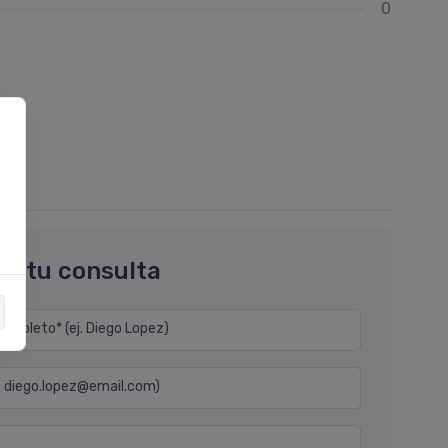
0
os tu consulta
mpleto* (ej. Diego Lopez)
j. diego.lopez@email.com)