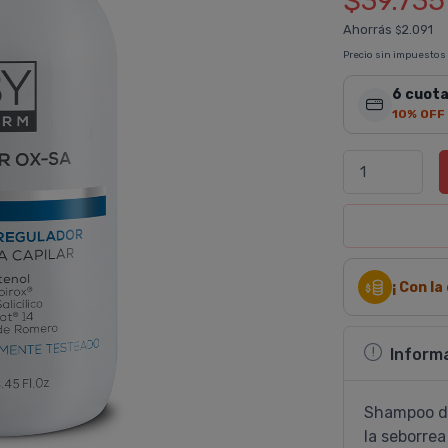
$39.735
Ahorrás
2.091
$
Precio sin impuestos
6 cuota
10% OFF
¡ Con l
Inform
Shampoo de
la seborre