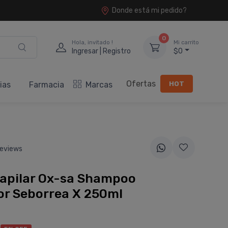
Donde está mi pedido?
0
Hola, invitado !
Mi carrito
Ingresar | Registro
$0
Ofertas
HOT
ias
Farmacia
Marcas
eviews
Capilar Ox-sa Shampoo
or Seborrea X 250ml