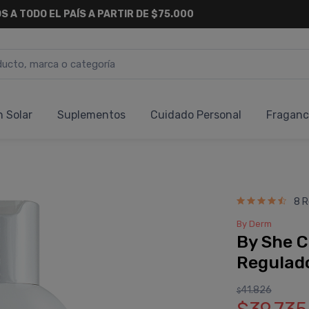
S A TODO EL PAÍS A PARTIR DE $75.000
n Solar
Suplementos
Cuidado Personal
Fraganc
8 R
By Derm
By She 
Regulad
41.826
$