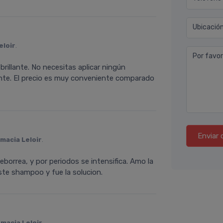
Ubicació
eloir
.
Por favor
rillante. No necesitas aplicar ningún
ente. El precio es muy conveniente comparado
Enviar 
macia Leloir
.
borrea, y por periodos se intensifica. Amo la
ste shampoo y fue la solucion.
macia Leloir
.