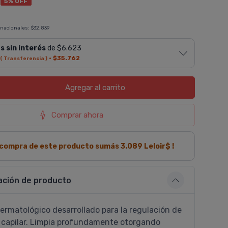
5% OFF
 nacionales:
$32.839
s sin interés
de $6.623
·
$35.762
( Transferencia )
Agregar
al carrito
Comprar ahora
a compra de este producto sumás
3.089
Leloir$ !
ación de producto
rmatológico desarrollado para la regulación de
a capilar. Limpia profundamente otorgando