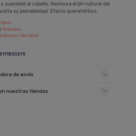
 y suavidad al cabello. Restaura el pH natural del
cilita su peinabilidad. Efecto queratolí­tico.
 Derm
a
Shampoo
Shampoo + By Derm
8111820275
adora de envío
en nuestras tiendas