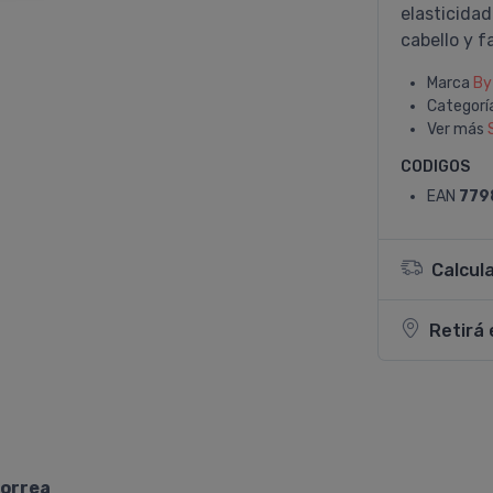
elasticidad
cabello y fa
Marca
By
Categorí
Ver más
CODIGOS
EAN
779
Calcul
Retirá 
borrea