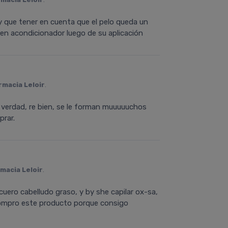
y que tener en cuenta que el pelo queda un
uen acondicionador luego de su aplicación
rmacia Leloir
.
a verdad, re bien, se le forman muuuuuchos
prar.
macia Leloir
.
uero cabelludo graso, y by she capilar ox-sa,
 compro este producto porque consigo