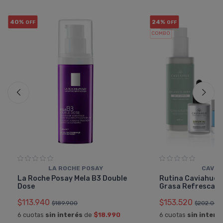
40%
24%
OFF
OFF
COMBO
LA ROCHE POSAY
CAVIA
La Roche Posay Mela B3 Double
Rutina Caviahue Fa
Dose
Grasa Refrescant
$113.940
$153.520
$189.900
$202.000
6 cuotas
sin interés
de
$18.990
6 cuotas
sin interé