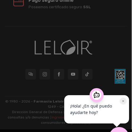
Pago seguro online
Poseemos certificado seguro
SSL
© 1980 - 2026 -
Farmacia Leloir S.R.L.
| CUIT 33609220789 - Larrea
1249 - CABA - CP 1117
Dirección General de Defensa y Protección al Consumidor: Para
consultas y/o denuncias
[ingrese aquí]
| Nación: Defensa de las y los
consumidores
[ingrese aquí]
.