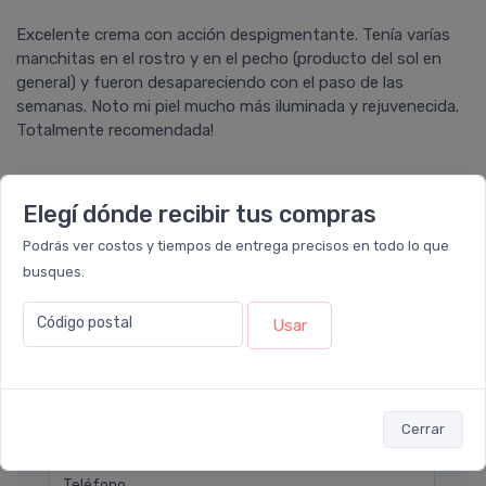
Excelente crema con acción despigmentante. Tení­a varí­as
manchitas en el rostro y en el pecho (producto del sol en
general) y fueron desapareciendo con el paso de las
semanas. Noto mi piel mucho más iluminada y rejuvenecida.
Totalmente recomendada!
Elegí dónde recibir tus compras
Ver todos los reviews
Podrás ver costos y tiempos de entrega precisos en todo lo que
busques.
Déjanos tu consulta
Código postal
Usar
Nombre completo* (ej. Diego Lopez)
Email* (ej. diego.lopez@email.com)
Cerrar
Teléfono