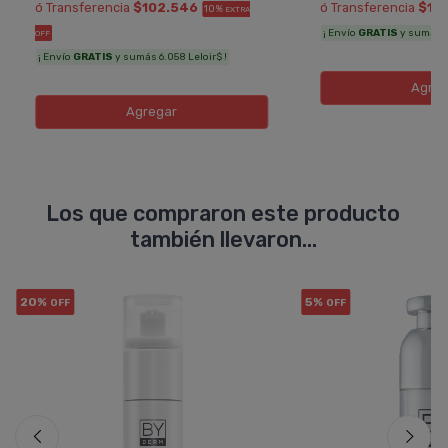
ó Transferencia
$102.546
ó Transferencia
$13
10%
EXTRA
¡ Envío
GRATIS
y sumás 7.
OFF
¡ Envío
GRATIS
y sumás 6.058 Leloir$ !
Agreg
Agregar
Los que compraron este producto
también llevaron...
20%
5%
OFF
OFF