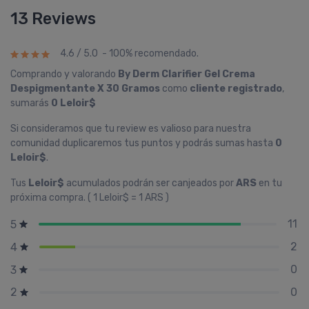
13 Reviews
4.6 / 5.0 - 100% recomendado.
Comprando y valorando
By Derm Clarifier Gel Crema
Despigmentante X 30 Gramos
como
cliente registrado
,
sumarás
0 Leloir$
Si consideramos que tu review es valioso para nuestra
comunidad duplicaremos tus puntos y podrás sumas hasta
0
Leloir$
.
Tus
Leloir$
acumulados podrán ser canjeados por
ARS
en tu
próxima compra. ( 1 Leloir$ = 1 ARS )
11
5
2
4
0
3
0
2