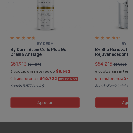
BY DERM
BY D
By Derm Stem Cells Plus Gel
By She Renovation
Crema Antiage
Rejuvenecedor Fa
$51.913
$54.215
$64.891
$57.068
6 cuotas
sin interés
de
$8.652
6 cuotas
sin interé
ó Transferencia
$46.722
ó Transferencia
$48
10%
EXTRA OFF
Sumás 3.577 Leloir$
Sumás 3.669 Leloir$
Agregar
Agreg