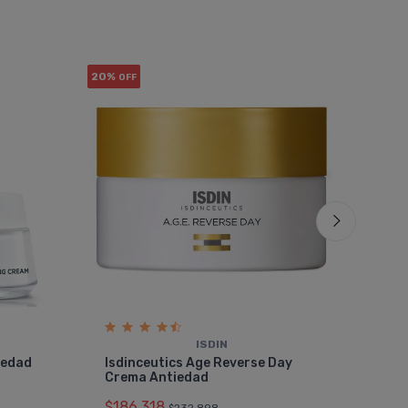
20%
20%
OFF
OF
ISDIN
Isd
iedad
Isdinceutics Age Reverse Day
Cre
Crema Antiedad
$18
$186.318