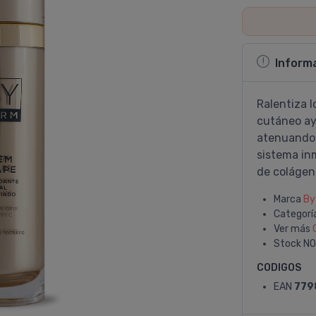
Inform
Ralentiza l
cutáneo ay
atenuando 
sistema inm
de colágen
Marca
By
Categorí
Ver más
Stock
NO
CODIGOS
EAN
779