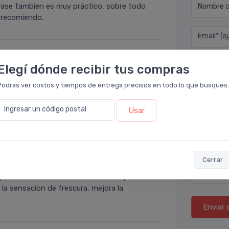
nvase tambien es muy práctico, sobre todo
Nombre co
r recomiendo.
Email* (e
Teléfono
Elegí dónde recibir tus compras
acia Leloir
.
Podrás ver costos y tiempos de entrega precisos en todo lo que busques.
a marca, excelente. Tengo más de 60 años.
Ubicació
ompleta.
Ingresar un código postal
Usar
Por favor
o en
Farmacia Leloir
.
Cerrar
ariencia fresca, reduce la tirantez y le
 la sensacion de frescura, mejora la
Enviar 