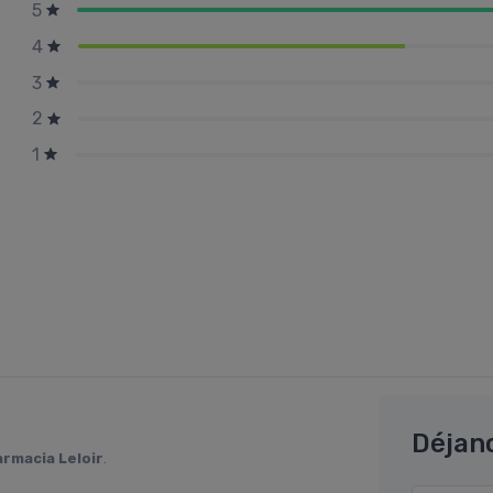
5
4
3
2
1
Déjan
armacia Leloir
.