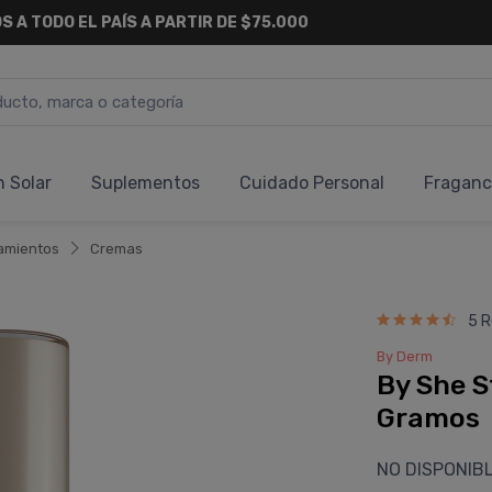
S A TODO EL PAÍS A PARTIR DE $75.000
n Solar
Suplementos
Cuidado Personal
Fraganc
amientos
Cremas
5 R
By Derm
By She S
Gramos
NO DISPONIB