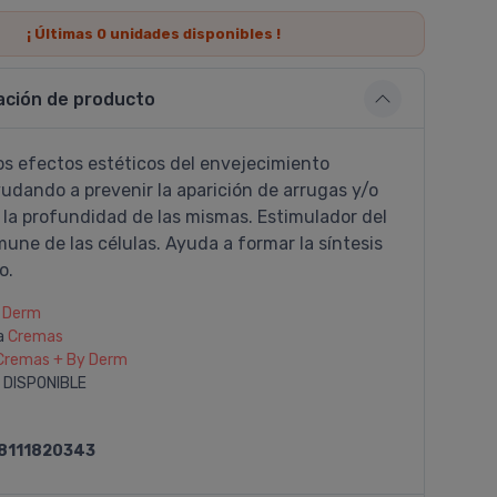
¡ Últimas
0
unidades disponibles !
ación de producto
os efectos estéticos del envejecimiento
udando a prevenir la aparición de arrugas y/o
la profundidad de las mismas. Estimulador del
une de las células. Ayuda a formar la síntesis
o.
 Derm
a
Cremas
Cremas + By Derm
 DISPONIBLE
8111820343