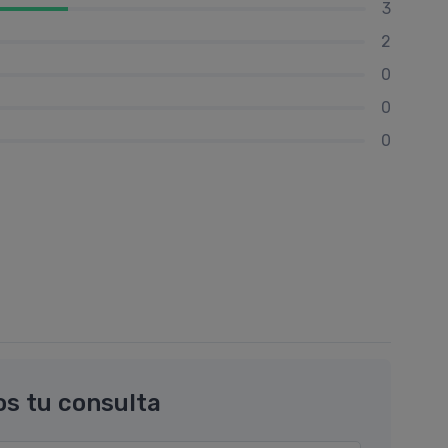
3
2
0
0
0
os tu consulta