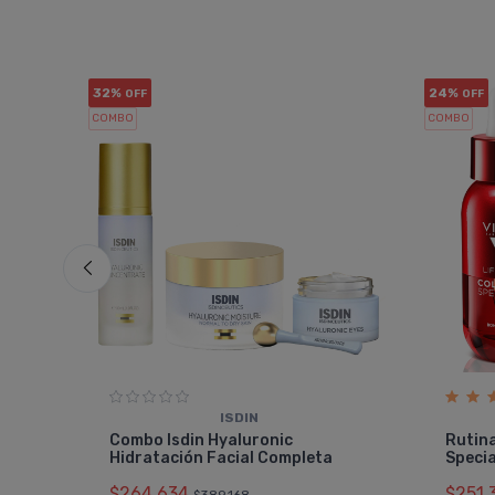
32%
24%
OFF
OFF
COMBO
COMBO
ISDIN
le
Combo Isdin Hyaluronic
Rutina
Hidratación Facial Completa
Specia
$264.634
$251.