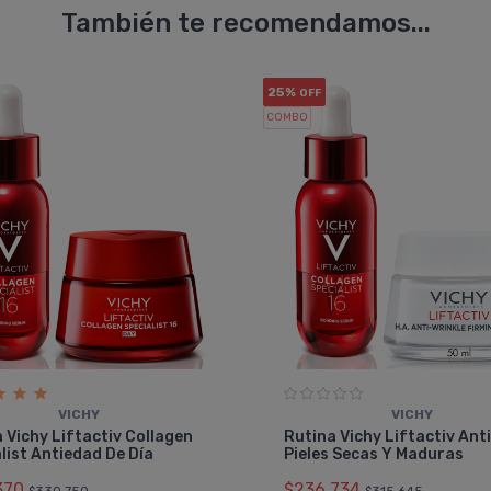
También te recomendamos...
25%
OFF
COMBO
VICHY
VICHY
 Vichy Liftactiv Collagen
Rutina Vichy Liftactiv Ant
list Antiedad De Día
Pieles Secas Y Maduras
370
$236.734