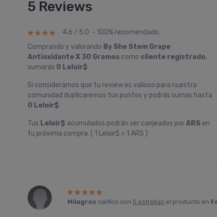
5 Reviews
4.6 / 5.0 - 100% recomendado.
Comprando y valorando
By She Stem Grape
Antioxidante X 30 Gramos
como
cliente registrado
,
sumarás
0 Leloir$
Si consideramos que tu review es valioso para nuestra
comunidad duplicaremos tus puntos y podrás sumas hasta
0 Leloir$
.
Tus
Leloir$
acumulados podrán ser canjeados por
ARS
en
tu próxima compra. ( 1 Leloir$ = 1 ARS )
Milagros
calificó con
5 estrellas
el producto en
F