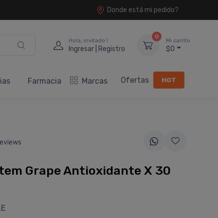
Donde está mi pedido?
0
Hola, invitado !
Mi carrito
Ingresar | Registro
$0
Ofertas
HOT
ias
Farmacia
Marcas
eviews
tem Grape Antioxidante X 30
LE