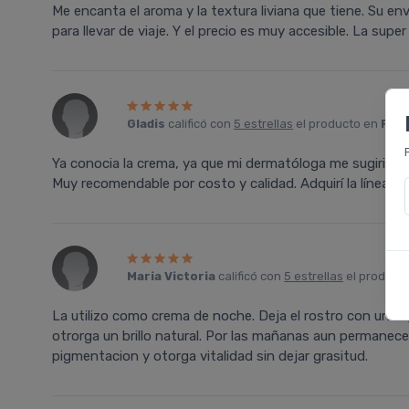
Me encanta el aroma y la textura liviana que tiene. Su e
para llevar de viaje. Y el precio es muy accesible. La supe
Gladis
calificó con
5 estrellas
el producto en
Farm
Ya conocia la crema, ya que mi dermatóloga me sugirió l
Muy recomendable por costo y calidad. Adquirí la línea c
Maria Victoria
calificó con
5 estrellas
el product
La utilizo como crema de noche. Deja el rostro con una ap
otrorga un brillo natural. Por las mañanas aun permanece
pigmentacion y otorga vitalidad sin dejar grasitud.