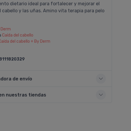
to dietario ideal para fortalecer y mejorar el
 cabello y las uñas. Amino vita terapia para pelo
 Derm
a
Caí­da del cabello
Caí­da del cabello + By Derm
8111820329
adora de envío
en nuestras tiendas