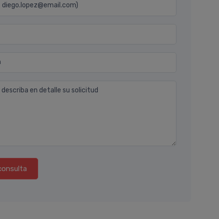
j. diego.lopez@email.com)
n
 describa en detalle su solicitud
consulta