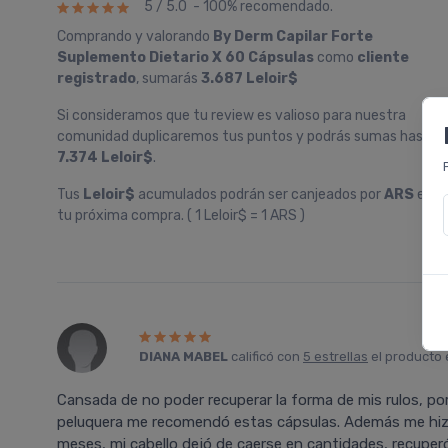
5 / 5.0 - 100% recomendado.
Comprando y valorando
By Derm Capilar Forte
Suplemento Dietario X 60 Cápsulas
como
cliente
registrado
, sumarás
3.687 Leloir$
Si consideramos que tu review es valioso para nuestra
comunidad duplicaremos tus puntos y podrás sumas hasta
7.374 Leloir$
.
Tus
Leloir$
acumulados podrán ser canjeados por
ARS
en
tu próxima compra. ( 1 Leloir$ = 1 ARS )
DIANA MABEL
calificó con
5 estrellas
el producto
Cansada de no poder recuperar la forma de mis rulos, por 
peluquera me recomendó estas cápsulas. Además me hizo
meses, mi cabello dejó de caerse en cantidades, recuperó 