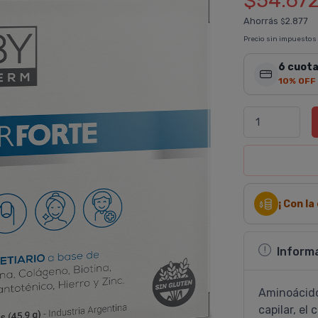
$54.67
Ahorrás
2.877
$
Precio sin impuestos
6 cuota
10% OFF
¡ Con l
Inform
Aminoácidos
capilar, el