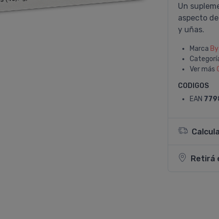
Un suplemen
aspecto del
y uñas.
Marca
By
Categorí
Ver más
CODIGOS
EAN
779
Calcul
Retirá 