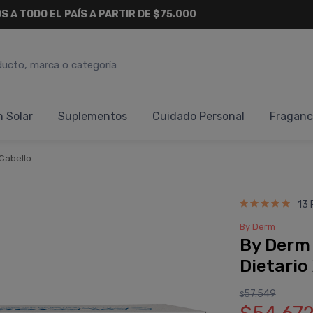
S A TODO EL PAÍS A PARTIR DE $75.000
n Solar
Suplementos
Cuidado Personal
Fraganc
 Cabello
13 
By Derm
By Derm 
Dietario
57.549
$