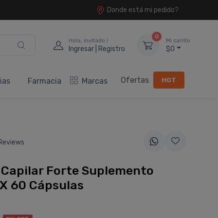
Donde está mi pedido?
0
Hola, invitado !
Mi carrito
Ingresar | Registro
$0
Ofertas
HOT
ias
Farmacia
Marcas
Reviews
Capilar Forte Suplemento
 X 60 Cápsulas