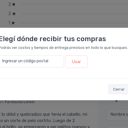
3
2
1
Elegí dónde recibir tus compras
Podrás ver costos y tiempos de entrega precisos en todo lo que busques.
Ingresar un código postal
Usar
Cerrar
Déjan
 en
Farmacia Leloir
.
lo débil y quebradizo que tenia el cabello, mi
Nombre co
 un corte de pelo cortito. Luego de 2
el brillo, se empezaron a ver pelitos nuevos y