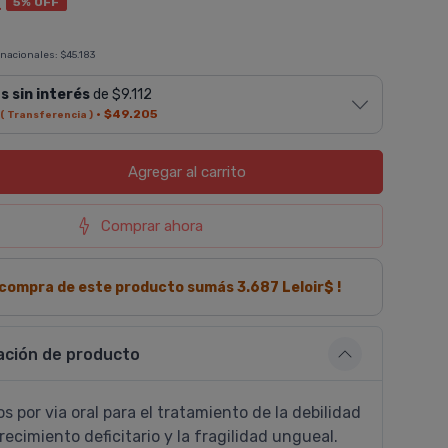
2
5% OFF
 nacionales:
$45.183
s sin interés
de $9.112
·
$49.205
( Transferencia )
Agregar
al carrito
Comprar ahora
a compra de este producto sumás
3.687
Leloir$ !
ación de producto
 por via oral para el tratamiento de la debilidad
 crecimiento deficitario y la fragilidad ungueal.