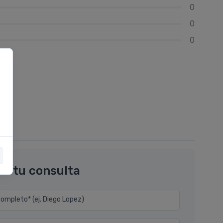
0
0
0
os tu consulta
mpleto* (ej. Diego Lopez)