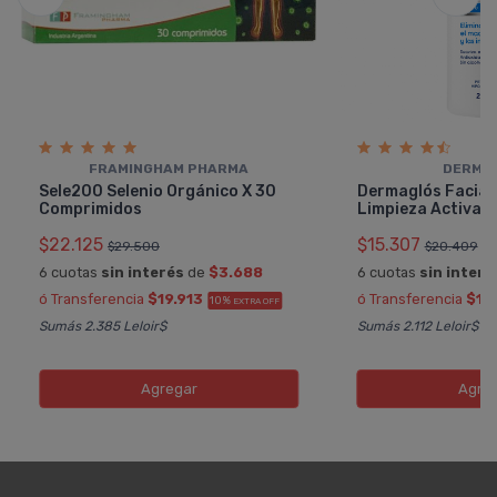
FRAMINGHAM PHARMA
DERMA
Sele200 Selenio Orgánico X 30
Dermaglós Facial
Comprimidos
Limpieza Activa
$22.125
$15.307
$29.500
$20.409
6 cuotas
sin interés
de
$3.688
6 cuotas
sin interé
ó Transferencia
$19.913
ó Transferencia
$13
10%
EXTRA OFF
Sumás 2.385 Leloir$
Sumás 2.112 Leloir$
Agregar
Agre