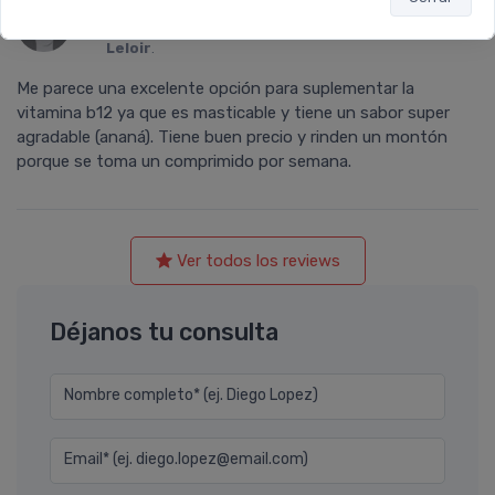
calificó con
5 estrellas
el producto en
Farmacia
Leloir
.
Me parece una excelente opción para suplementar la
vitamina b12 ya que es masticable y tiene un sabor super
agradable (ananá). Tiene buen precio y rinden un montón
porque se toma un comprimido por semana.
Ver todos los reviews
Déjanos tu consulta
Nombre completo* (ej. Diego Lopez)
Email* (ej. diego.lopez@email.com)