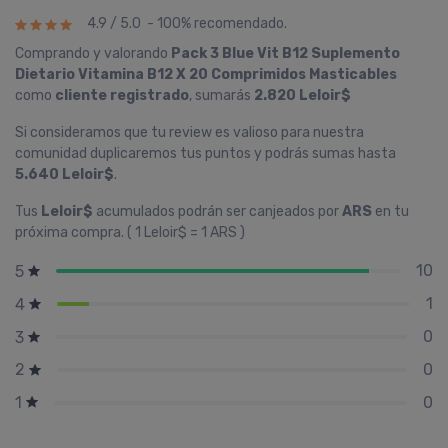
4.9 / 5.0 - 100% recomendado.
Comprando y valorando
Pack 3 Blue Vit B12 Suplemento
Dietario Vitamina B12 X 20 Comprimidos Masticables
como
cliente registrado
, sumarás
2.820 Leloir$
Si consideramos que tu review es valioso para nuestra
comunidad duplicaremos tus puntos y podrás sumas hasta
5.640 Leloir$
.
Tus
Leloir$
acumulados podrán ser canjeados por
ARS
en tu
próxima compra. ( 1 Leloir$ = 1 ARS )
10
5
1
4
0
3
0
2
0
1