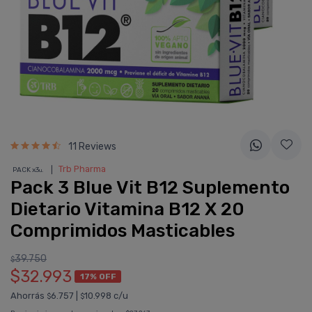
11 Reviews
❘
Trb Pharma
PACK x3
u.
Pack 3 Blue Vit B12 Suplemento
Dietario Vitamina B12 X 20
Comprimidos Masticables
39.750
$
$32.993
17% OFF
Ahorrás
6.757
|
10.998 c/u
$
$