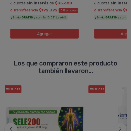
6 cuotas
sin interés
de
$35.628
6 cuotas
sin interé
ó Transferencia
$192.392
ó Transferencia
$11
10%
EXTRA OFF
¡ Envío
GRATIS
y sumás 10.051 Leloir$ !
¡ Envío
GRATIS
y sumás 6.
Agregar
Agre
Los que compraron este producto
también llevaron...
25%
25%
OFF
OFF