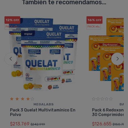
También te recomendamos...
12%
16%
OFF
OFF
PACK x3
PACK x6
u.
u.
MEGALABS
BAY
Pack 3 Quelat Multivitamínico En
Pack 6 Redoxon Tr
Polvo
30 Comprimidos
$213.769
$126.655
$242.919
$150.780