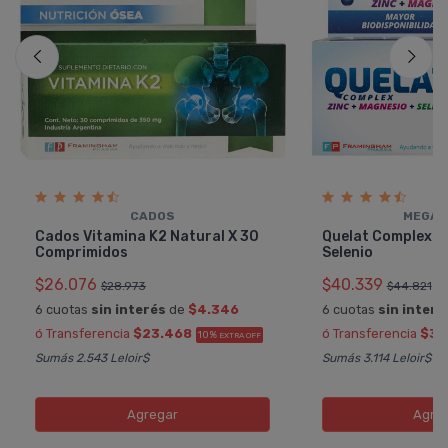
CADOS
MEGAL
Cados Vitamina K2 Natural X 30
Quelat Complex Z
Comprimidos
Selenio
$26.076
$40.339
$28.973
$44.821
6 cuotas
sin interés
de
$4.346
6 cuotas
sin interé
ó Transferencia
$23.468
ó Transferencia
$36
10%
EXTRA OFF
Sumás 2.543 Leloir$
Sumás 3.114 Leloir$
Agregar
Agre