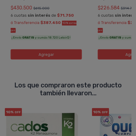
$430.500
$226.584
$615.000
$314.70
6 cuotas
sin interés
de
$71.750
6 cuotas
sin interé
ó Transferencia
$387.450
ó Transferencia
$20
10%
EXTRA
OFF
OFF
¡ Envío
GRATIS
y sumás 18.720 Leloir$ !
¡ Envío
GRATIS
y sumás 10
Agregar
Agre
Los que compraron este producto
también llevaron...
10%
10%
OFF
OFF