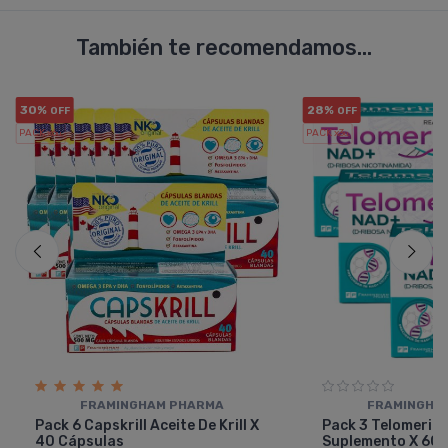
También te recomendamos...
30%
28%
OFF
OFF
PACK x6
PACK x3
u.
u.
FRAMINGHAM PHARMA
FRAMINGHA
Pack 6 Capskrill Aceite De Krill X
Pack 3 Telomerin
40 Cápsulas
Suplemento X 60 