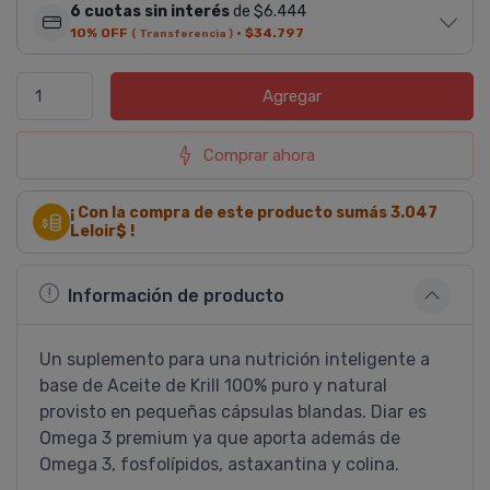
6 cuotas sin interés
de $6.444
10% OFF
·
$34.797
( Transferencia )
Agregar
Comprar ahora
¡ Con la compra de este producto sumás
3.047
Leloir$ !
Información de producto
Un suplemento para una nutrición inteligente a
base de Aceite de Krill 100% puro y natural
provisto en pequeñas cápsulas blandas. Diar es
Omega 3 premium ya que aporta además de
Omega 3, fosfolí­pidos, astaxantina y colina.