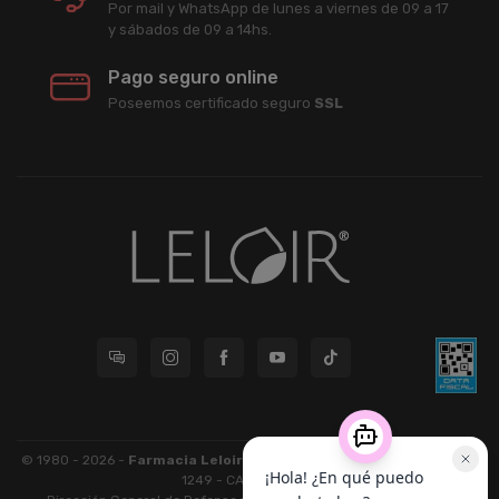
Por mail y WhatsApp de lunes a viernes de 09 a 17
y sábados de 09 a 14hs.
Pago seguro online
Poseemos certificado seguro
SSL
© 1980 - 2026 -
Farmacia Leloir S.R.L.
| CUIT 33609220789 - Larrea
1249 - CABA - CP 1117