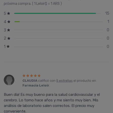
próxima compra. ( 1 Leloir$ = 1 ARS )
15
5
1
4
0
3
0
2
0
1
CLAUDIA
calificó con
5 estrellas
el producto en
Farmacia Leloir
.
Buen día! Es muy bueno para la salud cardiovascular y el
cerebro. Lo tomo hace años y me siento muy bien. Mis
análisis de laboratorio salen correctos. El precio muy
conveniente.