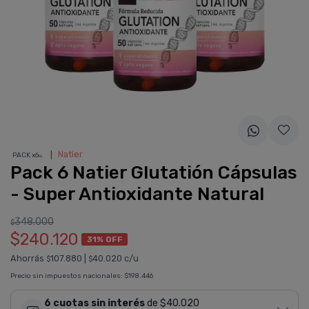
❘
Natier
PACK x6
u.
Pack 6 Natier Glutatión Cápsulas
- Super Antioxidante Natural
348.000
$
$240.120
31% OFF
Ahorrás
107.880
|
40.020 c/u
$
$
Precio sin impuestos nacionales:
$198.446
6 cuotas sin interés
de $40.020