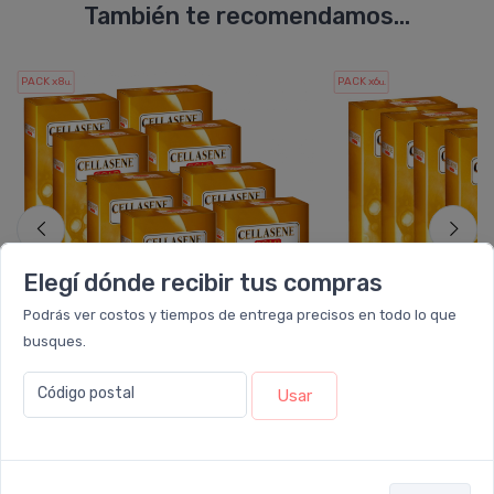
También te recomendamos...
PACK x8
PACK x6
u.
u.
Elegí dónde recibir tus compras
Podrás ver costos y tiempos de entrega precisos en todo lo que
busques.
Código postal
Usar
CELLASENE GOLD
CELLASEN
Pack 8 Cellasene Gold
Pack 6 Cellasene 
$1.199.990
$899.994