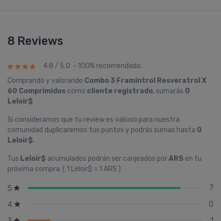
8 Reviews
4.8 / 5.0 - 100% recomendado.
Comprando y valorando
Combo 3 Framintrol Resveratrol X
60 Comprimidos
como
cliente registrado
, sumarás
0
Leloir$
Si consideramos que tu review es valioso para nuestra
comunidad duplicaremos tus puntos y podrás sumas hasta
0
Leloir$
.
Tus
Leloir$
acumulados podrán ser canjeados por
ARS
en tu
próxima compra. ( 1 Leloir$ = 1 ARS )
7
5
0
4
1
3