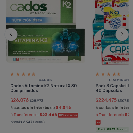
CADOS
FRAMINGHA
Cados Vitamina K2 Natural X 30
Pack 3 Capskrill Ac
Comprimidos
40 Cápsulas
$26.076
$224.475
$28.973
$307.50
6 cuotas
sin interés
de
$4.346
6 cuotas
sin interé
ó Transferencia
$23.468
ó Transferencia
$20
10%
EXTRA OFF
Sumás 2.543 Leloir$
OFF
¡ Envío
GRATIS
y sumás 1