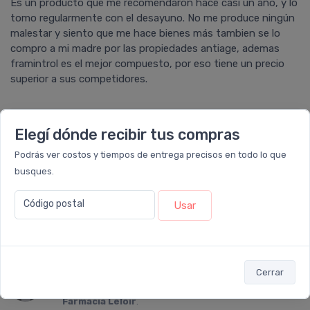
Es un producto que me recomendaron hace casi un año, y lo
tomo regularmente con el desayuno. No me produce ningún
malestar y siento que me hace bienes más tambien se lo
compro a mi madre por las propiedades antiage, ademas
framintrol es el mejor compuesto, por eso tiene un precio
superior a sus competidores.
Elegí dónde recibir tus compras
Analia
calificó con
5 estrellas
el producto en
Farmacia
Podrás ver costos y tiempos de entrega precisos en todo lo que
Leloir
.
busques.
Muy buen producto, buen precio en su relacion costo -
beneficio. Recomendable 100%. Es el complemento ideal de
Código postal
Usar
una vida saludable. Lo seguire tomando.
Cerrar
Adriana
calificó con
3 estrellas
el producto en
Farmacia Leloir
.