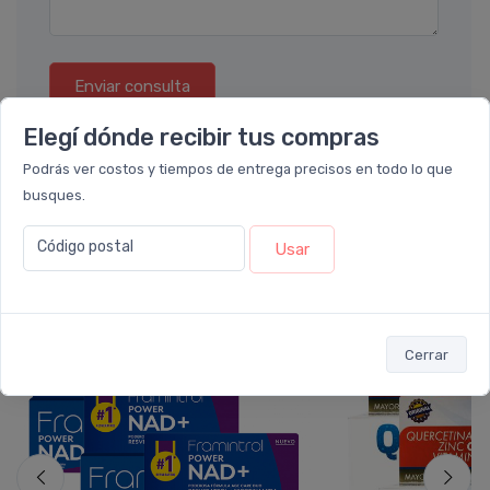
Enviar consulta
Elegí dónde recibir tus compras
Podrás ver costos y tiempos de entrega precisos en todo lo que
busques.
Código postal
Usar
También te recomendamos...
12%
27%
OFF
OFF
PACK x3
PACK x3
u.
u.
Cerrar