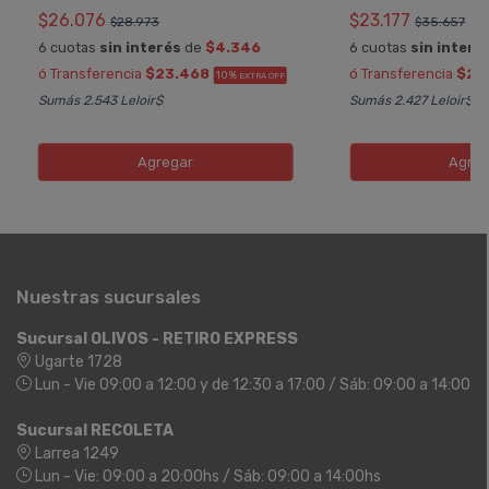
$26.076
$23.177
$28.973
$35.657
6 cuotas
sin interés
de
$4.346
6 cuotas
sin interé
ó Transferencia
$23.468
ó Transferencia
$20
10%
EXTRA OFF
Sumás 2.543 Leloir$
Sumás 2.427 Leloir$
Agregar
Agreg
Nuestras sucursales
Sucursal OLIVOS - RETIRO EXPRESS
Ugarte 1728
Lun - Vie 09:00 a 12:00 y de 12:30 a 17:00 / Sáb: 09:00 a 14:00
Sucursal RECOLETA
Larrea 1249
Lun - Vie: 09:00 a 20:00hs / Sáb: 09:00 a 14:00hs