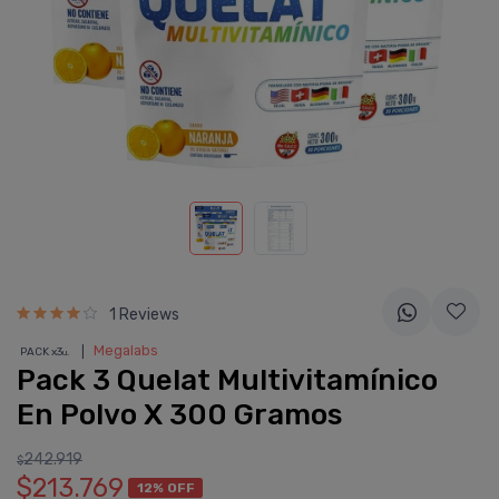
1 Reviews
❘
Megalabs
PACK x3
u.
Pack 3 Quelat Multivitamínico
En Polvo X 300 Gramos
242.919
$
$213.769
12% OFF