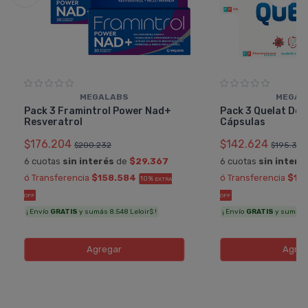
MEGALABS
MEGAL
Pack 3 Framintrol Power Nad+
Pack 3 Quelat Def
Resveratrol
Cápsulas
$176.204
$142.624
$200.232
$195.375
6 cuotas
sin interés
de
$29.367
6 cuotas
sin interé
ó Transferencia
$158.584
ó Transferencia
$12
10%
EXTRA
OFF
OFF
¡ Envío
GRATIS
y sumás 8.548 Leloir$ !
¡ Envío
GRATIS
y sumás 7.
Agregar
Agreg