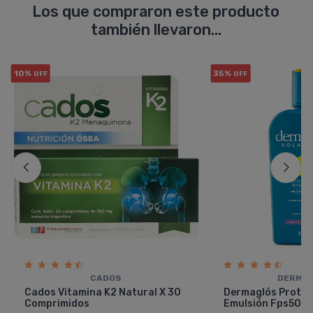
Los que compraron este producto
también llevaron...
10%
35%
OFF
OFF
CADOS
DERMA
Cados Vitamina K2 Natural X 30
Dermaglós Protec
Comprimidos
Emulsión Fps50 X