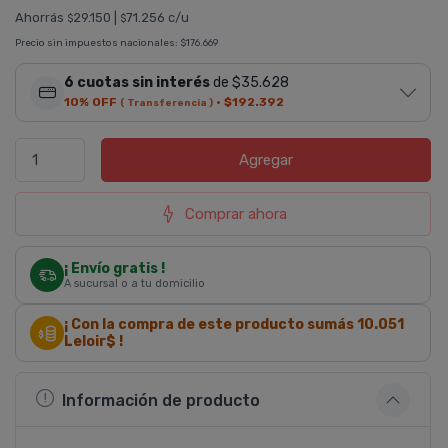
Ahorrás
29.150
|
71.256 c/u
$
$
Precio sin impuestos nacionales:
$176.669
6 cuotas sin interés
de $35.628
10% OFF
·
$192.392
( Transferencia )
Agregar
Comprar ahora
¡ Envío gratis !
A sucursal o a tu domicilio
¡ Con la compra de este producto sumás
10.051
Leloir$ !
Información de producto