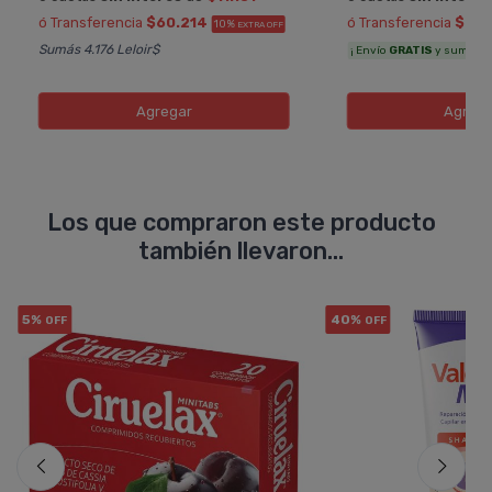
ó Transferencia
$60.214
ó Transferencia
$71.
10%
EXTRA OFF
Sumás 4.176 Leloir$
¡ Envío
GRATIS
y sumás 4.6
Agregar
Agreg
Los que compraron este producto
también llevaron...
5%
40%
OFF
OFF