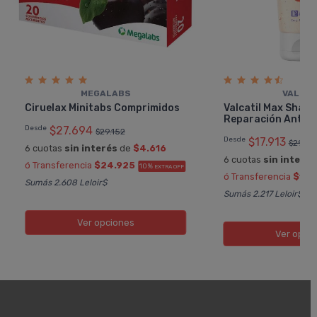
MEGALABS
VALCAT
Ciruelax Minitabs Comprimidos
Valcatil Max Sham
Reparación Anticaí
Desde
$27.694
$29.152
Desde
$17.913
$29.85
6 cuotas
sin interés
de
$4.616
6 cuotas
sin interés
ó Transferencia
$24.925
10%
EXTRA OFF
ó Transferencia
$16.
Sumás 2.608 Leloir$
Sumás 2.217 Leloir$
Ver opciones
Ver opci