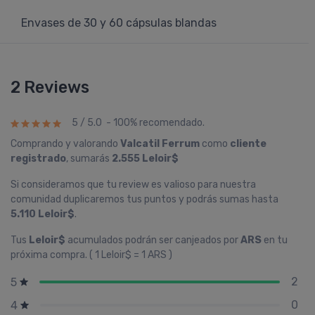
Envases de 30 y 60 cápsulas blandas
2 Reviews
5 / 5.0 - 100% recomendado.
Comprando y valorando
Valcatil Ferrum
como
cliente
registrado
, sumarás
2.555 Leloir$
Si consideramos que tu review es valioso para nuestra
comunidad duplicaremos tus puntos y podrás sumas hasta
5.110 Leloir$
.
Tus
Leloir$
acumulados podrán ser canjeados por
ARS
en tu
próxima compra. ( 1 Leloir$ = 1 ARS )
2
5
0
4