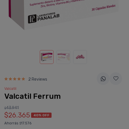
2 Reviews
Valcatil
Valcatil Ferrum
43.941
$
$26.365
40% OFF
Ahorrás
17.576
$