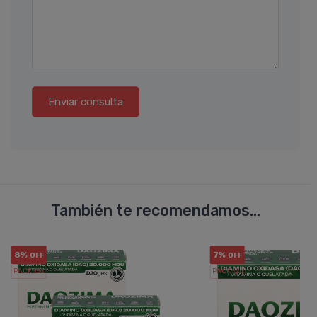
Enviar consulta
También te recomendamos...
8%
7%
OFF
OFF
PACK x3
PACK x2
u.
u.