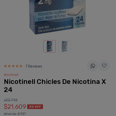
7 Reviews
Nicotinell
Nicotinell Chicles De Nicotina X
24
22.746
$
$21.609
5% OFF
Ahorrás
1.137
$