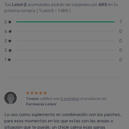
Tus
Leloir$
acumulados podrán ser canjeados por
ARS
en tu
próxima compra. ( 1 Leloir$ = 1 ARS )
7
5
0
4
0
3
0
2
0
1
Tomas
calificó con
5 estrellas
el producto en
Farmacia Leloir
.
Lo uso como suplemento en combinación con los parches,
para esos momentos en los que estas con las ansias o
situación que te puede, un chicle calma esas ganas