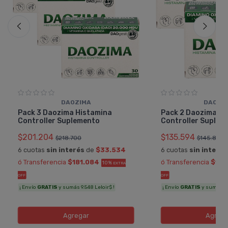
DAOZIMA
DAOZI
Pack 3 Daozima Histamina
Pack 2 Daozima Hi
Controller Suplemento
Controller Suplem
$201.204
$135.594
$218.700
$145.800
6 cuotas
sin interés
de
$33.534
6 cuotas
sin interés
ó Transferencia
$181.084
ó Transferencia
$122
10%
EXTRA
OFF
OFF
¡ Envío
GRATIS
y sumás 9.548 Leloir$ !
¡ Envío
GRATIS
y sumás 6.9
Agregar
Agreg