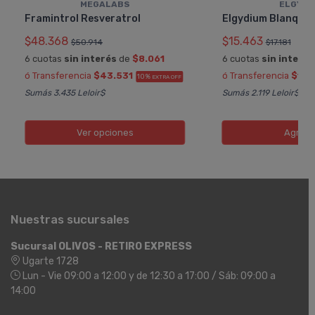
MEGALABS
ELGYDI
Framintrol Resveratrol
Elgydium Blanque
$48.368
$15.463
$50.914
$17.181
6 cuotas
sin interés
de
$8.061
6 cuotas
sin interés
ó Transferencia
$43.531
ó Transferencia
$13.
10%
EXTRA OFF
Sumás 3.435 Leloir$
Sumás 2.119 Leloir$
Ver opciones
Agreg
Nuestras sucursales
Sucursal OLIVOS - RETIRO EXPRESS
Ugarte 1728
Lun - Vie 09:00 a 12:00 y de 12:30 a 17:00 / Sáb: 09:00 a
14:00