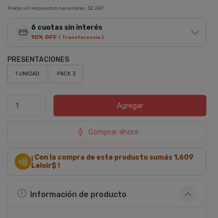
Precio sin impuestos nacionales:
$2.247
6 cuotas sin interés
10% OFF
( Transferencia )
PRESENTACIONES
1 UNIDAD
PACK 3
Agregar
Comprar ahora
¡ Con la compra de este producto sumás
1.609
Leloir$ !
Información de producto