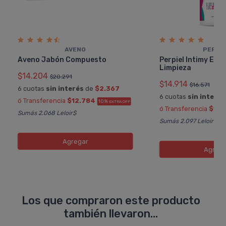
AVENO
PERPI
Aveno Jabón Compuesto
Perpiel Intimy Esp
Limpieza
$14.204
$20.291
$14.914
$16.571
6 cuotas
sin interés
de
$2.367
6 cuotas
sin interés
ó Transferencia
$12.784
10%
EXTRA OFF
ó Transferencia
$13.
Sumás 2.068 Leloir$
Sumás 2.097 Leloir$
Agregar
Agreg
Los que compraron este producto
también llevaron...