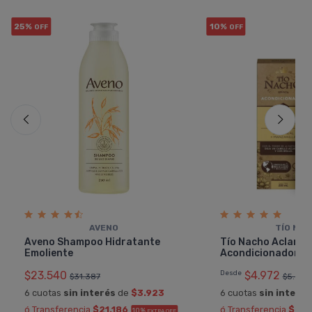
25%
10%
OFF
OFF
AVENO
TÍ­O NA
Aveno Shampoo Hidratante
Tí­o Nacho Aclaran
Emoliente
Acondicionador
$23.540
Desde
$4.972
$31.387
$5.524
6 cuotas
sin interés
de
$3.923
6 cuotas
sin interés
ó Transferencia
$21.186
ó Transferencia
$4.4
10%
EXTRA OFF