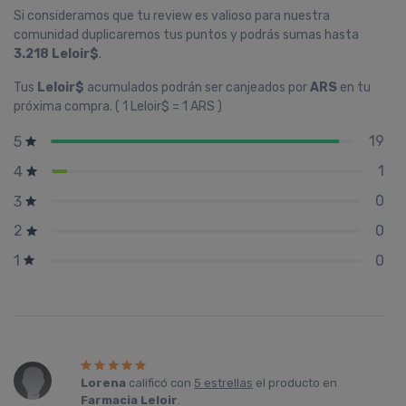
Si consideramos que tu review es valioso para nuestra
comunidad duplicaremos tus puntos y podrás sumas hasta
3.218 Leloir$
.
Tus
Leloir$
acumulados podrán ser canjeados por
ARS
en tu
próxima compra. ( 1 Leloir$ = 1 ARS )
19
5
1
4
0
3
0
2
0
1
Lorena
calificó con
5 estrellas
el producto en
Farmacia Leloir
.