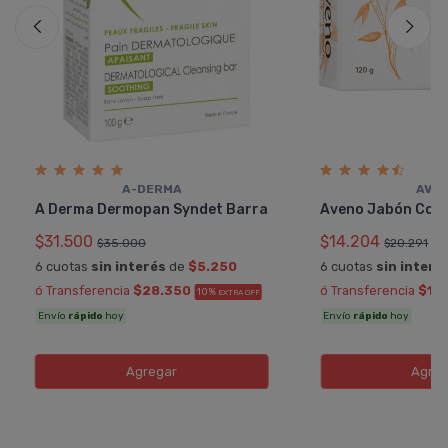
A-DERMA
AVE
A Derma Dermopan Syndet Barra
Aveno Jabón Com
$31.500
$14.204
$35.000
$20.291
6 cuotas
sin interés
de
$5.250
6 cuotas
sin interé
ó Transferencia
$28.350
ó Transferencia
$12
10%
EXTRA OFF
Envío
rápido
hoy
Envío
rápido
hoy
Agregar
Agreg