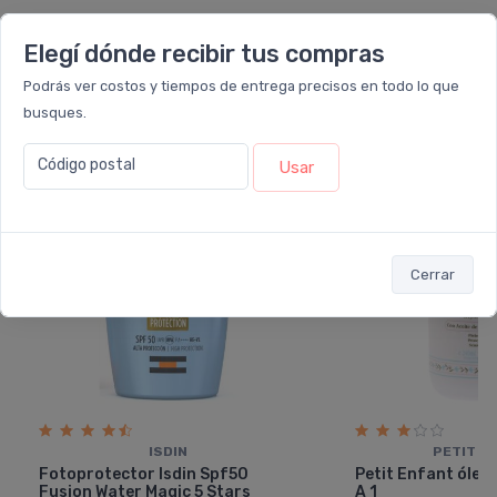
Los que compraron este producto
Elegí dónde recibir tus compras
también llevaron...
Podrás ver costos y tiempos de entrega precisos en todo lo que
busques.
35%
10%
OFF
OFF
Código postal
Usar
Cerrar
ISDIN
PETIT E
Fotoprotector Isdin Spf50
Petit Enfant óleo
Fusion Water Magic 5 Stars
A 1