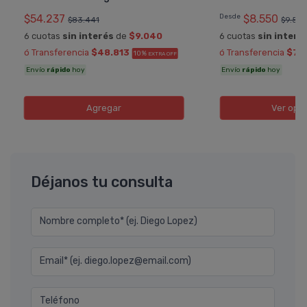
$54.237
Desde
$8.550
$83.441
$9.50
6 cuotas
sin interés
de
$9.040
6 cuotas
sin interé
ó Transferencia
$48.813
ó Transferencia
$7.
10%
EXTRA OFF
Envío
rápido
hoy
Envío
rápido
hoy
Agregar
Ver opc
Déjanos tu consulta
Nombre completo* (ej. Diego Lopez)
Email* (ej. diego.lopez@email.com)
Teléfono