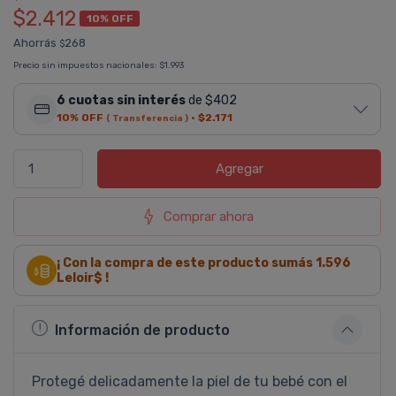
$2.412
10% OFF
Ahorrás
268
$
Precio sin impuestos nacionales:
$1.993
6 cuotas sin interés
de $402
10% OFF
·
$2.171
( Transferencia )
Agregar
Comprar ahora
¡ Con la compra de este producto sumás
1.596
Leloir$ !
Información de producto
Protegé delicadamente la piel de tu bebé con el