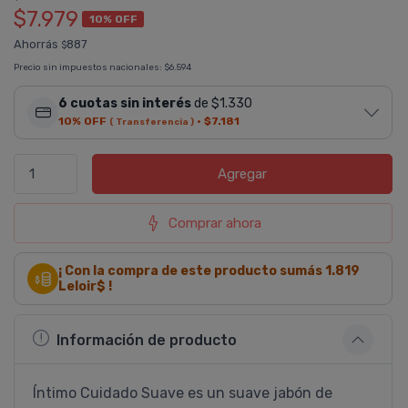
$7.979
10% OFF
Ahorrás
887
$
Precio sin impuestos nacionales:
$6.594
6 cuotas sin interés
de $1.330
10% OFF
·
$7.181
( Transferencia )
Agregar
Comprar ahora
¡ Con la compra de este producto sumás
1.819
Leloir$ !
Información de producto
Íntimo Cuidado Suave es un suave jabón de