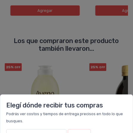
Agregar
Agreg
Los que compraron este producto
también llevaron...
25%
25%
OFF
OFF
Elegí dónde recibir tus compras
Podrás ver costos y tiempos de entrega precisos en todo lo que
busques.