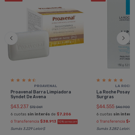
PROAVENAL
LA ROCHE
Proavenal Barra Limpiadora
La Roche Posay Li
Syndet De Avena
Surgras
$43.237
$44.555
$72.061
$46.900
6 cuotas
sin interés
de
$7.206
6 cuotas
sin interé
ó Transferencia
$38.913
ó Transferencia
$40
10%
EXTRA OFF
Sumás 3.229 Leloir$
Sumás 3.282 Leloir$