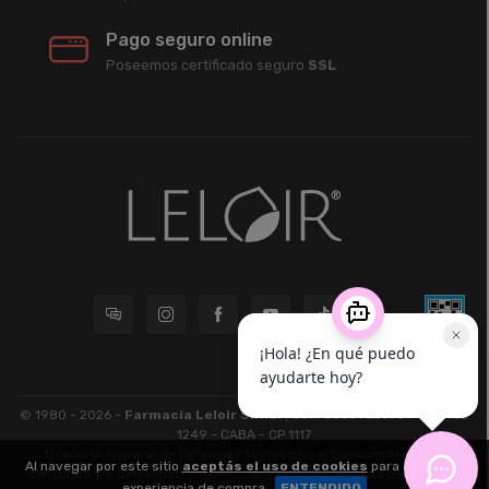
Pago seguro online
Poseemos certificado seguro
SSL
© 1980 - 2026 -
Farmacia Leloir S.R.L.
| CUIT 33609220789 - Larrea
1249 - CABA - CP 1117
Dirección General de Defensa y Protección al Consumidor: Para
Al navegar por este sitio
aceptás el uso de cookies
para agilizar tu
consultas y/o denuncias
[ingrese aquí]
| Nación: Defensa de las y los
experiencia de compra.
ENTENDIDO