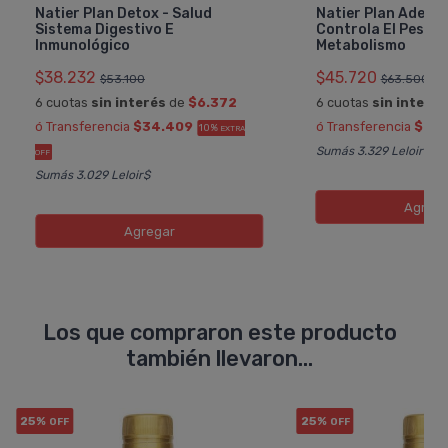
Natier Plan Detox - Salud
Natier Plan Adelg
Sistema Digestivo E
Controla El Peso A
Inmunológico
Metabolismo
$38.232
$45.720
$53.100
$63.500
6 cuotas
sin interés
de
$6.372
6 cuotas
sin interés
ó Transferencia
$34.409
ó Transferencia
$41.
10%
EXTRA
Sumás 3.329 Leloir$
OFF
Sumás 3.029 Leloir$
Agreg
Agregar
Los que compraron este producto
también llevaron...
25%
25%
OFF
OFF