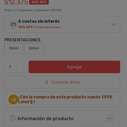
$12.375
25% OFF
Precio sin impuestos nacionales:
$10.227
6 cuotas sin interés
10% OFF
( Transferencia )
PRESENTACIONES
250ml
500ml
Agregar
Comprar ahora
¡ Con la compra de este producto sumás
1.995
Leloir$ !
Información de producto