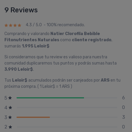
9 Reviews
4.3 / 5.0 - 100% recomendado.
Comprando y valorando
Natier Clorofila Bebible
Fitonutrientes Naturales
como
cliente registrado
,
sumarás
1.995 Leloir$
Si consideramos que tu review es valioso para nuestra
comunidad duplicaremos tus puntos y podrás sumas hasta
3.990 Leloir$
.
Tus
Leloir$
acumulados podrán ser canjeados por
ARS
en tu
próxima compra. ( 1 Leloir$ = 1 ARS )
6
5
0
4
3
3
0
2