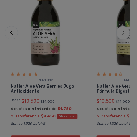
NATIER
NATIE
Natier Aloe Vera Berries Jugo
Natier Aloe Vera B
Antioxidante
Fórmula Digestiva
Desde
$10.500
$10.500
$14.000
$14.000
6 cuotas
sin interés
de
$1.750
6 cuotas
sin interés
ó Transferencia
$9.450
ó Transferencia
$9.4
10%
EXTRA OFF
Sumás 1.920 Leloir$
Sumás 1.920 Leloir$