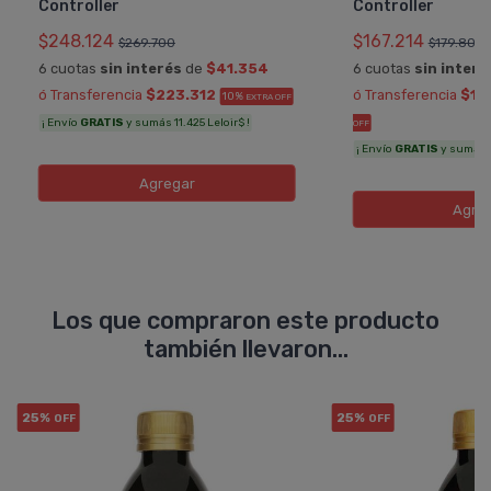
Controller
Controller
$248.124
$167.214
$269.700
$179.800
6 cuotas
sin interés
de
$41.354
6 cuotas
sin interé
ó Transferencia
$223.312
ó Transferencia
$15
10%
EXTRA OFF
¡ Envío
GRATIS
y sumás 11.425 Leloir$ !
OFF
¡ Envío
GRATIS
y sumás 8
Agregar
Agre
Los que compraron este producto
también llevaron...
25%
25%
OFF
OFF