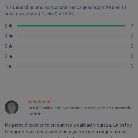
Tus
Leloir$
acumulados podrán ser canjeados por
ARS
en tu
próxima compra. ( 1 Leloir$ = 1 ARS )
3
5
0
4
0
3
0
2
0
1
JOSE
calificó con
5 estrellas
el producto en
Farmacia
Leloir
.
Me pareció excelente en cuanto a calidad y pureza. La estoy
tomando hace unas semanas y ya noto una mejora en mi