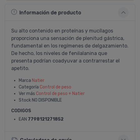
Información de producto
Su alto contenido en proteí­nas y mucí­lagos
proporciona una sensación de plenitud gástrica,
fundamental en los regí­menes de delgazamiento.
De hecho, los niveles de fenilalanina que
presenta podrí­an coadyuvar a contrarrestar el
apetito.
Marca
Natier
Categoría
Control de peso
Ver más
Control de peso + Natier
Stock
NO DISPONIBLE
CODIGOS
EAN
7798121271852