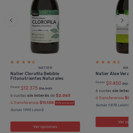
NATIER
NATI
Natier Clorofila Bebible
Natier Aloe Vera 
Fitonutrientes Naturales
Desde
$9.450
$12.6
Desde
$12.375
$16.500
6 cuotas
sin interé
6 cuotas
sin interés
de
$2.063
ó Transferencia
$8.
ó Transferencia
$11.138
10%
EXTRA OFF
Sumás 1.878 Leloir$
Sumás 1.995 Leloir$
Ver opc
Ver opciones