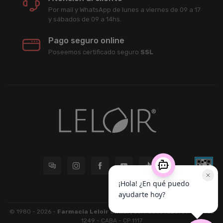
Por mail y WhatsApp de lunes a viernes de 09 a 17
y sábados de 09 a 14hs.
Pago seguro online
Poseemos certificado seguro
SSL
© 1980 - 2026 -
Farmacia Leloir S.R.L.
| CUIT 33609220789 - Larrea
1249 - CABA - CP 1117