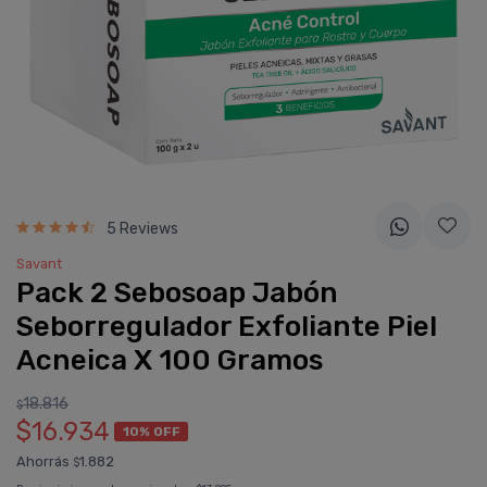
5 Reviews
Savant
Pack 2 Sebosoap Jabón
Seborregulador Exfoliante Piel
Acneica X 100 Gramos
18.816
$
$16.934
10% OFF
Ahorrás
1.882
$