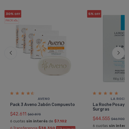
30%
5%
OFF
OFF
PACK x3
u.
AVENO
LA ROCHE
Pack 3 Aveno Jabón Compuesto
La Roche Posay L
Surgras
$42.611
$60.873
$44.555
$46.900
6 cuotas
sin interés
de
$7.102
6 cuotas
sin interé
ó Transferencia
$38.350
10%
EXTRA OFF