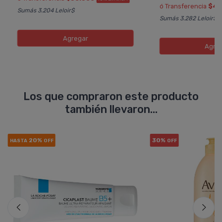
ó Transferencia
$40
Sumás 3.204 Leloir$
Sumás 3.282 Leloir$
Agregar
Agre
Los que compraron este producto
también llevaron...
20%
30%
HASTA
OFF
OFF