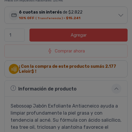
Precio sin impuestos nacionales:
$13.995
6 cuotas sin interés
de $2.822
10% OFF
·
$15.241
( Transferencia )
Agregar
Comprar ahora
¡ Con la compra de este producto sumás
2.177
Leloir$ !
Información de producto
Sebosoap Jabón Exfoliante Antiacneico ayuda a
limpiar profundamente la piel grasa y con
tendencia al acné. Su fórmula con ácido salicílico,
tea tree oil, triclosan y alantoína favorece el