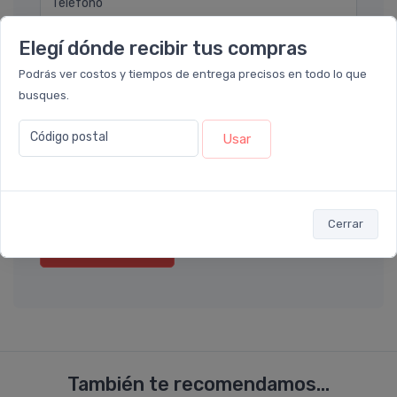
Teléfono
Elegí dónde recibir tus compras
Ubicación
Podrás ver costos y tiempos de entrega precisos en todo lo que
busques.
Por favor describa en detalle su solicitud
Código postal
Usar
Cerrar
Enviar consulta
También te recomendamos...