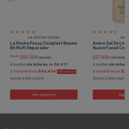
LA ROCHE POSAY
AVE
La Roche Posay Cicaplast Baume
Aveno Gel De Limp
B5 Multi Reparador
Suave Facial Corp
Desde
$50.504
$27.656
$53.162
$39.508
6 cuotas
sin interés
de
$8.417
6 cuotas
sin interé
ó Transferencia
$45.454
ó Transferencia
$24
10%
EXTRA OFF
Sumás 3.520 Leloir$
Sumás 2.606 Leloir$
Ver opciones
Agre