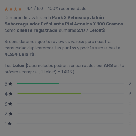
4.4 / 5.0 - 100% recomendado.
Comprando y valorando
Pack 2 Sebosoap Jabón
Seborregulador Exfoliante Piel Acneica X 100 Gramos
como
cliente registrado
, sumarás
2.177 Leloir$
Si consideramos que tu review es valioso para nuestra
comunidad duplicaremos tus puntos y podrás sumas hasta
4.354 Leloir$
.
Tus
Leloir$
acumulados podrán ser canjeados por
ARS
en tu
próxima compra. ( 1 Leloir$ = 1 ARS )
2
5
3
4
0
3
0
2
0
1