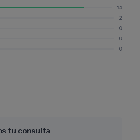
14
2
0
0
0
os tu consulta