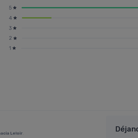
5
4
3
2
1
Déjan
acia Leloir
.