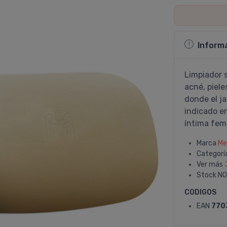
Inform
Limpiador s
acné, piele
donde el j
indicado en
í­ntima fem
Marca
Me
Categorí
Ver más
Stock
NO
CODIGOS
EAN
770