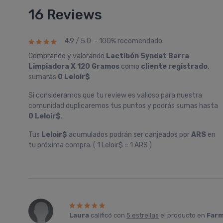
16 Reviews
4.9 / 5.0 - 100% recomendado.
Comprando y valorando
Lactibón Syndet Barra
Limpiadora X 120 Gramos
como
cliente registrado
,
sumarás
0 Leloir$
Si consideramos que tu review es valioso para nuestra
comunidad duplicaremos tus puntos y podrás sumas hasta
0 Leloir$
.
Tus
Leloir$
acumulados podrán ser canjeados por
ARS
en
tu próxima compra. ( 1 Leloir$ = 1 ARS )
Laura
calificó con
5 estrellas
el producto en
Farm