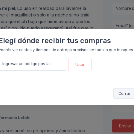
i piel. Lo uso en realidad para lavarme la
Nombre co
ar el maquillaje) o solo a la noche si no traía
do que el ph bajo que tiene ayuda a que los
Email* (e
así o no.. No puedo asegurarlo). Así fue que lo
l uso continuo que regulaba un montón la piel
Elegí dónde recibir tus compras
seco que sólo me hacían efecto rebote, este
Teléfono
tro sin resecar, poco a poco. De ahí en más
Podrás ver costos y tiempos de entrega precisos en todo lo que busques.
 espuma por este jabón que a mí me funciona
Ubicació
timas, ya hace tiempo en el prospecto
Ingresar un código postal
Usar
 o sensibles. Tiene ácido láctico y es syndet.
 da picazón, con este jabón, no más. Yo uso la
Por favor
 no es un jabón que se desarme mucho en
Cerrar
Farmacia Leloir
.
Enviar 
 y con acné, su ph óptimo y ácido láctico