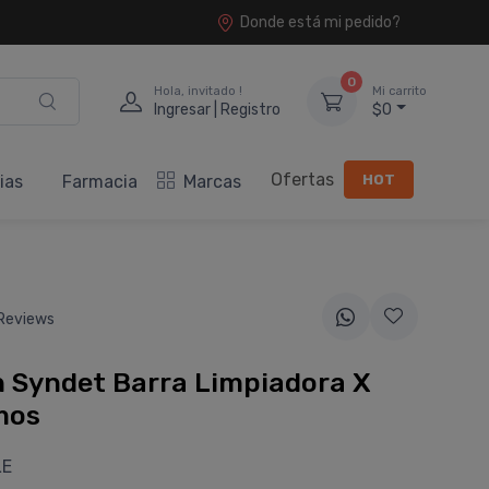
Donde está mi pedido?
0
Hola, invitado !
Mi carrito
Ingresar | Registro
$0
Ofertas
HOT
ias
Farmacia
Marcas
Reviews
 Syndet Barra Limpiadora X
mos
LE