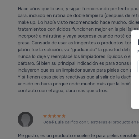
Hace años que lo uso, y sigue funcionando perfecto para m
cara, incluido en rutina de doble limpieza (después de retir
make up. Lo había visto recomendado hace mucho, dicien
tratamientos con ácidos funcionen mejor en la piel (si es 
incorporé a mi rutina y vaya sorpresa cuando noté con e
grasa. Cansada de usar astringentes o productos toque 
jabón fue la solución, va "graduando" la grasitud del ros
nunca lo dejé y reemplacé los limpiadores líquidos o en
bárbaro. Si bien su principal indicación es para zonas ín
incluyeron que es un limpiador suave para pieles con acne
Y si tienen esas pieles reactivas que al salir de la ducha
versión en barra porque rinde mucho más que la loción,
contacto con el agua, dura más que otros.
José Luis
calificó con
5 estrellas
el producto en
Me gustó, es un producto excelente para pieles sensibles