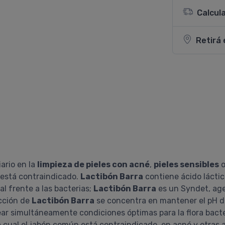
Calcul
Retirá 
ario en la
limpieza de pieles con acné
,
pieles sensibles
o
 está contraindicado.
Lactibón Barra
contiene ácido láctic
al frente a las bacterias;
Lactibón Barra
es un Syndet, agen
acción de
Lactibón Barra
se concentra en mantener el pH de 
crear simultáneamente condiciones óptimas para la flora bact
n la cual el jabón común está contraindicado, en acné y otr