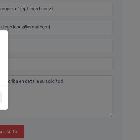
mpleto* (ej. Diego Lopez)
j. diego.lopez@email.com)
n
 describa en detalle su solicitud
consulta