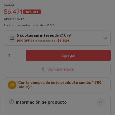
7.190
$
$6.471
10% OFF
Ahorrás
719
$
Precio sin impuestos nacionales:
$5.348
6 cuotas sin interés
de $1.079
10% OFF
·
$5.824
( Transferencia )
Agregar
Comprar ahora
¡ Con la compra de este producto sumás
1.759
Leloir$ !
Información de producto