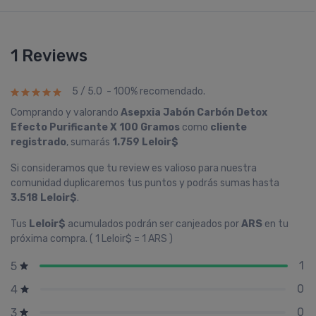
1 Reviews
5 / 5.0 - 100% recomendado.
Comprando y valorando
Asepxia Jabón Carbón Detox
Efecto Purificante X 100 Gramos
como
cliente
registrado
, sumarás
1.759 Leloir$
Si consideramos que tu review es valioso para nuestra
comunidad duplicaremos tus puntos y podrás sumas hasta
3.518 Leloir$
.
Tus
Leloir$
acumulados podrán ser canjeados por
ARS
en tu
próxima compra. ( 1 Leloir$ = 1 ARS )
1
5
0
4
0
3