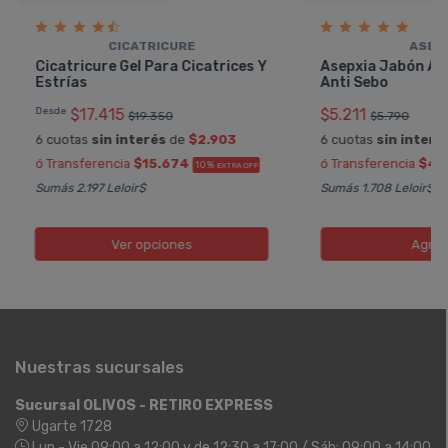
CICATRICURE
ASEP
Cicatricure Gel Para Cicatrices Y
Asepxia Jabón Az
Estrí­as
Anti Sebo
Desde
$17.415
$5.211
$19.350
$5.790
6 cuotas
sin interés
de
$2.903
6 cuotas
sin interé
ó Transferencia
$15.674
ó Transferencia
$4.
10%
EXTRA OFF
Sumás 2.197 Leloir$
Sumás 1.708 Leloir$
Ver opciones
Agreg
Nuestras sucursales
Sucursal OLIVOS - RETIRO EXPRESS
Ugarte 1728
Lun - Vie 09:00 a 12:00 y de 12:30 a 17:00 / Sáb: 09:00 a 14:00