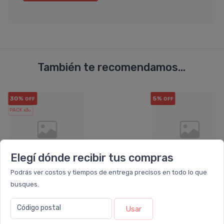
También te recomendamos...
30%
5%
OFF
OFF
PACK x3
u.
Elegí dónde recibir tus compras
Podrás ver costos y tiempos de entrega precisos en todo lo que
busques.
AVENO
LA ROCHE
Pack 3 Aveno Jabón Compuesto
La Roche Posay Li
Surgras
Código postal
Usar
$42.611
$60.873
$44.555
$46.900