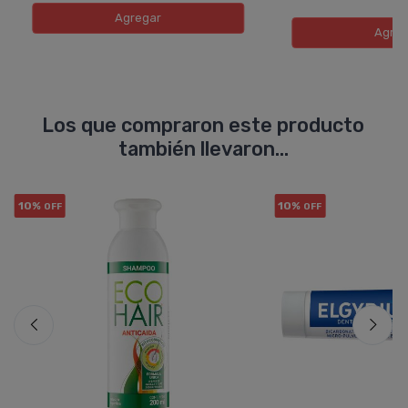
Agregar
Agreg
Los que compraron este producto
también llevaron...
10%
10%
OFF
OFF