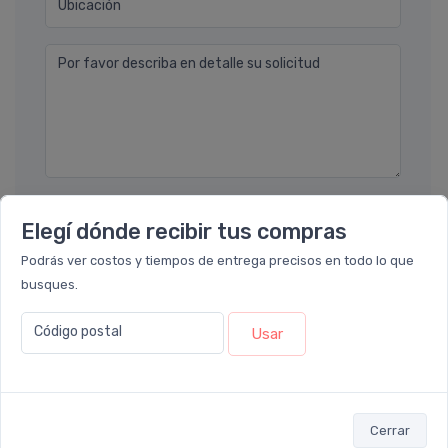
Ubicación
Por favor describa en detalle su solicitud
Enviar consulta
Elegí dónde recibir tus compras
Podrás ver costos y tiempos de entrega precisos en todo lo que
busques.
Código postal
Usar
También te recomendamos...
Cerrar
30%
5%
OFF
OFF