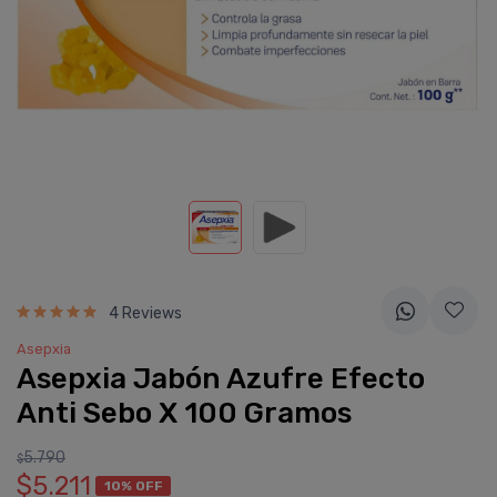
4 Reviews
Asepxia
Asepxia Jabón Azufre Efecto
Anti Sebo X 100 Gramos
5.790
$
$5.211
10% OFF