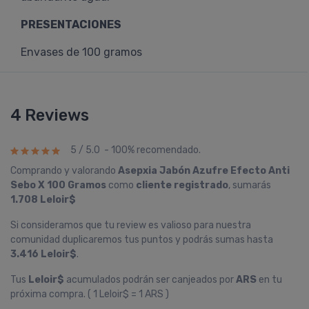
PRESENTACIONES
Envases de 100 gramos
4 Reviews
5 / 5.0 - 100% recomendado.
Comprando y valorando
Asepxia Jabón Azufre Efecto Anti
Sebo X 100 Gramos
como
cliente registrado
, sumarás
1.708 Leloir$
Si consideramos que tu review es valioso para nuestra
comunidad duplicaremos tus puntos y podrás sumas hasta
3.416 Leloir$
.
Tus
Leloir$
acumulados podrán ser canjeados por
ARS
en tu
próxima compra. ( 1 Leloir$ = 1 ARS )