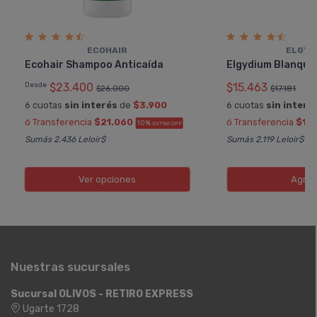
ECOHAIR
ELGYD
Ecohair Shampoo Anticaí­da
Elgydium Blanque
Desde
$23.400
$15.463
$26.000
$17.181
6 cuotas
sin interés
de
$3.900
6 cuotas
sin interé
ó Transferencia
$21.060
ó Transferencia
$13.
10%
EXTRA OFF
Sumás 2.436 Leloir$
Sumás 2.119 Leloir$
Ver opciones
Agreg
Nuestras sucursales
Sucursal OLIVOS - RETIRO EXPRESS
Ugarte 1728