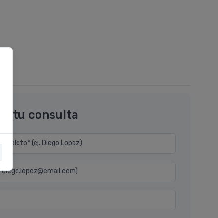
os tu consulta
mpleto* (ej. Diego Lopez)
j. diego.lopez@email.com)