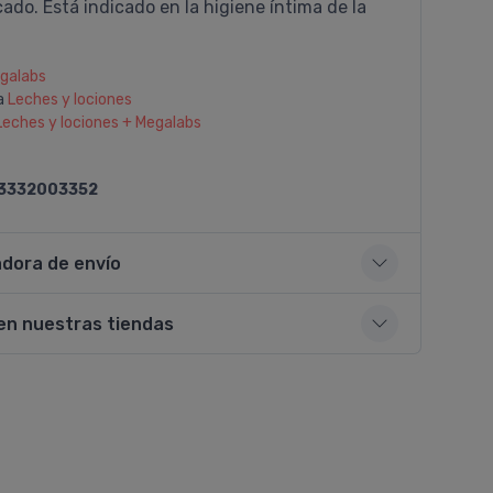
ado. Está indicado en la higiene í­ntima de la
galabs
a
Leches y lociones
Leches y lociones + Megalabs
3332003352
adora de envío
en nuestras tiendas