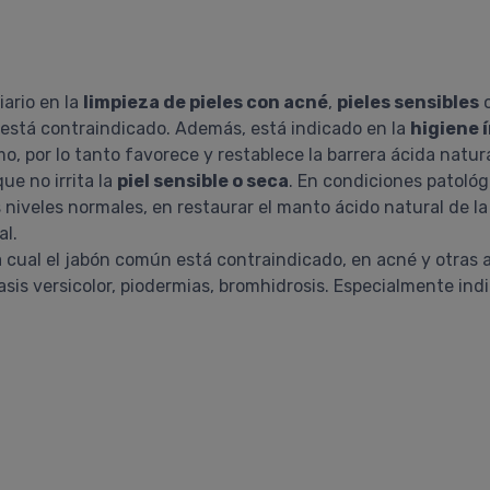
iario en la
limpieza de pieles con acné
,
pieles sensibles
o
está contraindicado. Además, está indicado en la
higiene 
, por lo tanto favorece y restablece la barrera ácida natura
ue no irrita la
piel sensible o seca
. En condiciones patológ
s niveles normales, en restaurar el manto ácido natural de l
al.
n la cual el jabón común está contraindicado, en acné y otr
riasis versicolor, piodermias, bromhidrosis. Especialmente indi