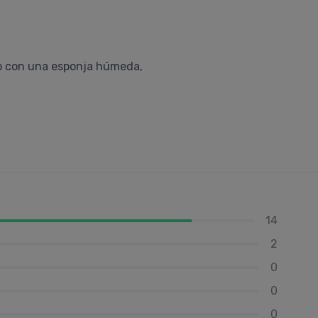
o con una esponja húmeda,
14
2
0
0
0