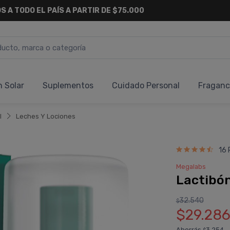
S A TODO EL PAÍS A PARTIR DE $75.000
n Solar
Suplementos
Cuidado Personal
Fraganc
l
Leches Y Lociones
16 
Megalabs
Lactibón
32.540
$
$29.28
Ahorrás
3.254