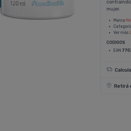
contraindic
mujer.
Marca
Me
Categorí
Ver más
CODIGOS
EAN
770
Calcul
Retirá 