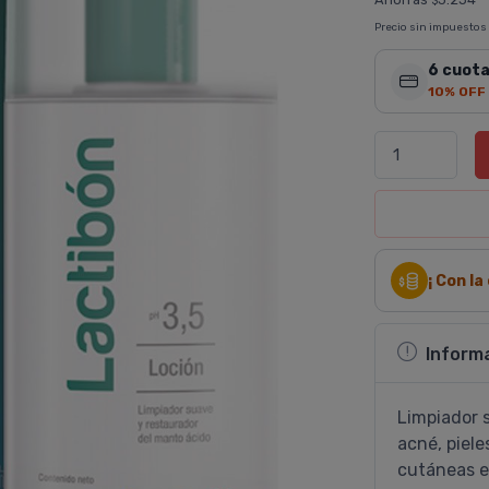
$
Precio sin impuestos
6 cuota
10% OFF
¡ Con l
Inform
Limpiador s
acné, piele
cutáneas e