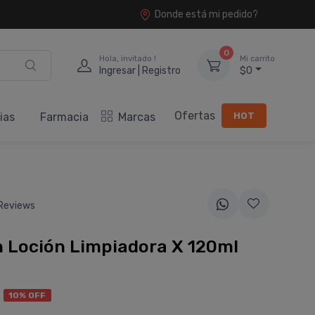
Donde está mi pedido?
0
Hola, invitado !
Mi carrito
Ingresar | Registro
$0
Ofertas
HOT
ias
Farmacia
Marcas
Reviews
 Loción Limpiadora X 120ml
6
10% OFF