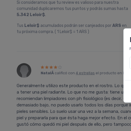
Si consideramos que tu review es valioso para nuestra
comunidad duplicaremos tus puntos y podrás sumas hasta
5.342 Leloir$
.
Tus
Leloir$
acumulados podrán ser canjeados por
ARS
en
tu próxima compra. ( 1 Leloir$ = 1 ARS )
NatalÃ­
calificó con
4 estrellas
el producto en
Far
Generalmente utilizo este producto en el rostro. Lo que m
a tener una piel radiante. Lo que no me gusta: tiene un
recomiendan limpiadores con ph fisiológico (es decir, el 
demasiado bajo, no puedo usarlo todos los dí­as porque irr
pieles sensibles. Lo suelo usar una vez a la semana, cuan
piel y prepararla para que ésta haga mejor efecto. En el 
gustó cómo quedó mi piel después de ello, pero tampoco 