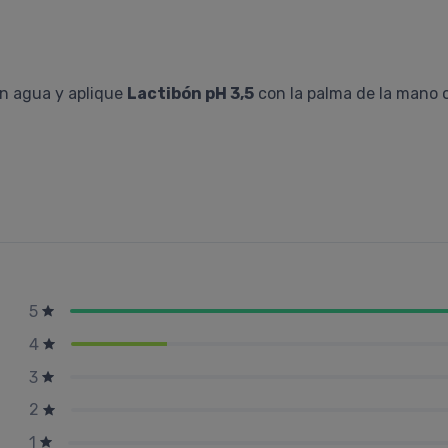
on agua y aplique
Lactibón pH 3,5
con la palma de la mano 
5
4
3
2
1