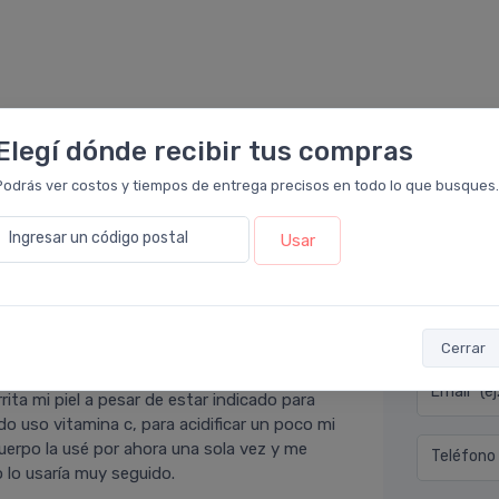
Elegí dónde recibir tus compras
Podrás ver costos y tiempos de entrega precisos en todo lo que busques.
Ingresar un código postal
Usar
Déjan
macia Leloir
.
e gusta: contiene ácido láctico, el cual ayuda
Nombre co
Cerrar
 ph demasiado bajo cuando los dermatólogos
mismo ph que la piel). Como su ph es
Email* (e
ita mi piel a pesar de estar indicado para
do uso vitamina c, para acidificar un poco mi
cuerpo la usé por ahora una sola vez y me
Teléfono
lo usarí­a muy seguido.