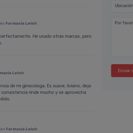
Ubicació
Por favor
 en
Farmacia Leloir
.
a perfectamente. He usado otras marcas, pero
s.
Enviar 
macia Leloir
.
cia de mi ginecologa. Es suave, liviano, deja
u consistencia rinde mucho y se aprovecha
dolo.
 en
Farmacia Leloir
.