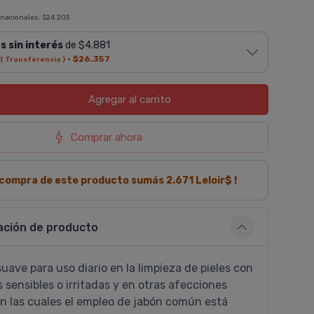
 nacionales:
$24.203
s sin interés
de $4.881
·
$26.357
( Transferencia )
Agregar
al carrito
Comprar ahora
a compra de este producto sumás
2.671
Leloir$ !
ación de producto
uave para uso diario en la limpieza de pieles con
s sensibles o irritadas y en otras afecciones
n las cuales el empleo de jabón común está