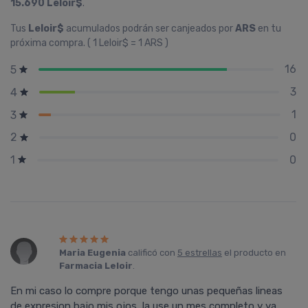
15.690 Leloir$
.
Tus
Leloir$
acumulados podrán ser canjeados por
ARS
en tu
próxima compra. ( 1 Leloir$ = 1 ARS )
16
5
3
4
1
3
0
2
0
1
Maria Eugenia
calificó con
5 estrellas
el producto en
Farmacia Leloir
.
En mi caso lo compre porque tengo unas pequeñas lineas
de expresion bajo mis ojos, la use un mes completo y ya