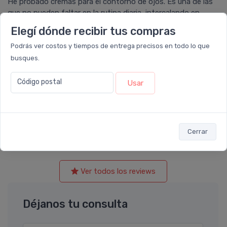
He probado cremas para el contorno de ojos. Es una de las
que no pueden faltar en la rutina diaria, intercalando en
diferentes apuestas. A probarla sin dudas
Elegí dónde recibir tus compras
Podrás ver costos y tiempos de entrega precisos en todo lo que
busques.
calificó con
5 estrellas
el producto en
Farmacia
Código postal
Usar
Leloir
.
Es muy buena, super efectiva. Ademas dura mucho, con lo
cual no resulta tan caro el valor. Recomendable siempre la
roche.
Cerrar
Ver todos los reviews
Déjanos tu consulta