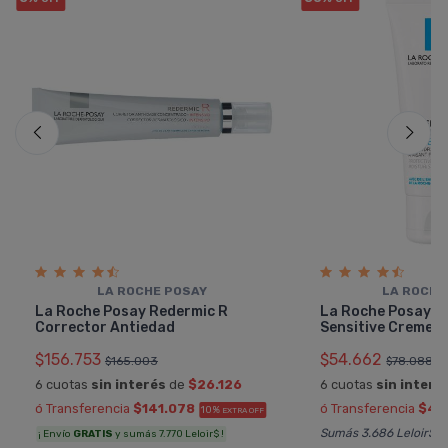
LA ROCHE POSAY
LA ROCHE
La Roche Posay Redermic R
La Roche Posay T
Corrector Antiedad
Sensitive Creme
$156.753
$54.662
$165.003
$78.088
6 cuotas
sin interés
de
$26.126
6 cuotas
sin interé
ó Transferencia
$141.078
ó Transferencia
$49
10%
EXTRA OFF
Sumás 3.686 Leloir$
¡ Envío
GRATIS
y sumás 7.770 Leloir$ !