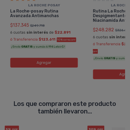
LA ROCHE POSAY
LA ROCHE
La Roche-posay Rutina
Rutina La Roche 
Avanzada Antimanchas
Despigmentante 
Niacinamida Ant
$137.345
$249.718
$248.282
$326.68
6 cuotas
sin interés
de
$22.891
6 cuotas
sin interé
ó Transferencia
$123.611
10%
EXTRA OFF
ó Transferencia
$22
¡ Envío
GRATIS
y sumás 6.994 Leloir$ !
OFF
¡ Envío
GRATIS
y sumás 11
Agregar
Agreg
Los que compraron este producto
también llevaron...
5%
30%
OFF
OFF