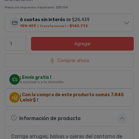
Precio sin impuestos nacionales:
$131.104
6 cuotas sin interés
de $26.439
10% OFF
·
$142.772
( Transferencia )
Agregar
Comprar ahora
¡ Envío gratis !
A sucursal o a tu domicilio
¡ Con la compra de este producto sumás
7.845
Leloir$ !
Información de producto
Corrige arrugas, bolsas y ojeras del contorno de