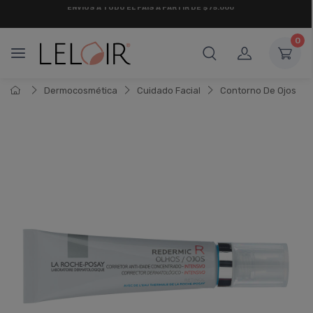
¡ HASTA 6 CUOTAS SIN INTERÉS
Y 18 CUOTAS FIJAS !
0
Dermocosmética
Cuidado Facial
Contorno De Ojos