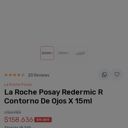
20 Reviews
La Roche Posay
La Roche Posay Redermic R
Contorno De Ojos X 15ml
166.985
$
$158.636
5% OFF
Ahorrás
8.349
$