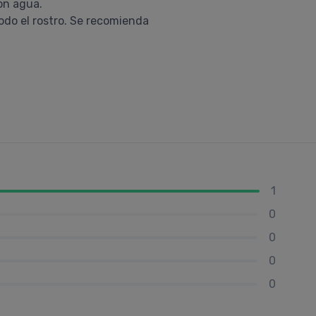
on agua.
todo el rostro. Se recomienda
1
0
0
0
0