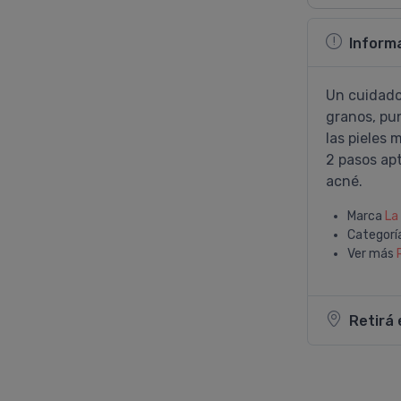
Inform
Un cuidado 
granos, pun
las pieles 
2 pasos apt
acné.
Marca
La
Categorí
Ver más
Retirá 