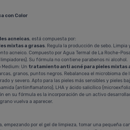
ca con Color
les acneicas
, está compuesta por:
les mixtas a grasas
. Regula la producción de sebo. Limpia
miento acneico. Compuesto por Agua Termal de La Roche-Posa
limpiadores). Su fórmula no contiene parabenos ni alcohol.
 o Medium: Un
tratamiento anti acné para pieles mixtas 
arcas, granos, puntos negros. Rebalancea el microbioma de la
erado y severo. Apto para las pieles más sensibles y pieles b
ida (antiinflamatorio), LHA y ácido salicílico (microexfolia
ón en su fórmula es la incorporación de un activo desarrolla
 grano vuelva a aparecer.
ana, empezando por el gel de limpieza, tomar una pequeña c