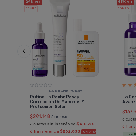
29%
45%
OFF
OFF
COMBO
COMBO
LA ROCHE POSAY
le
Rutina La Roche Posay
La Ro
Corrección De Manchas Y
Avanz
Protección Solar
$137.
0
$291.148
$410.068
6 cuot
RA
6 cuotas
sin interés
de
$48.525
ó Tran
ó Transferencia
$262.033
10%
EXTRA
¡ Envío
G