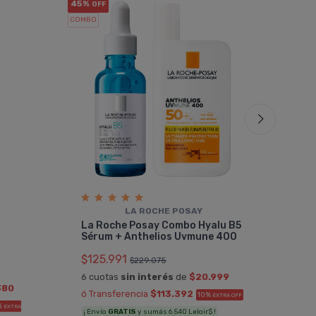
45%
25%
OFF
OF
COMBO
COMBO
LA ROCHE POSAY
La 
La Roche Posay Combo Hyalu B5
+ C
Sérum + Anthelios Uvmune 400
$20
$125.991
$229.075
6 cu
6 cuotas
sin interés
de
$20.999
ó Tr
380
ó Transferencia
$113.392
10%
EXTRA OFF
¡ Env
%
EXTRA
¡ Envío
GRATIS
y sumás 6.540 Leloir$ !