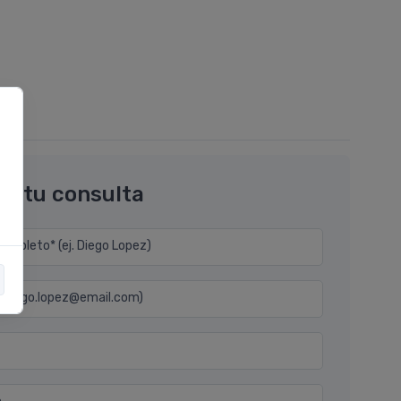
os tu consulta
mpleto* (ej. Diego Lopez)
j. diego.lopez@email.com)