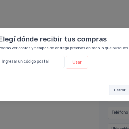
Elegí dónde recibir tus compras
Podrás ver costos y tiempos de entrega precisos en todo lo que busques.
Déjan
Ingresar un código postal
Usar
macia Leloir
.
piel. Es cierto que unifica el color de la cara.
Nombre co
Cerrar
Email* (e
Teléfono