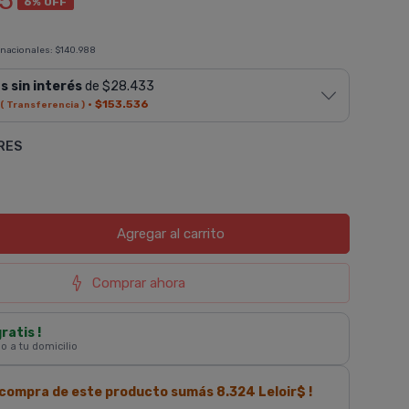
5
6% OFF
 nacionales:
$140.988
s sin interés
de $28.433
·
$153.536
( Transferencia )
RES
Agregar
al carrito
Comprar ahora
gratis !
 o a tu domicilio
a compra de este producto sumás
8.324
Leloir$ !