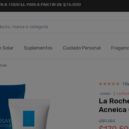
6 CUOTAS SIN INTERÉS
Y 18 CUOTAS FIJAS !
n Solar
Suplementos
Cuidado Personal
Fraganc
ivas
1 R
❘
La Roc
COMBO
La Roche
Acneica 
181.484
$