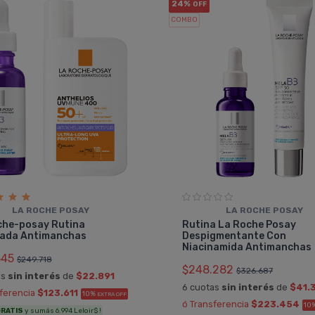
24%
OFF
COMBO
LA ROCHE POSAY
LA ROCHE POSAY
che-posay Rutina
Rutina La Roche Posay
ada Antimanchas
Despigmentante Con
Niacinamida Antimanchas
345
$249.718
$248.282
$326.687
as
sin interés
de
$22.891
6 cuotas
sin interés
de
$41.
sferencia
$123.611
10%
EXTRA OFF
ó Transferencia
$223.454
10
RATIS
y sumás 6.994 Leloir$ !