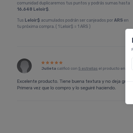
comunidad duplicaremos tus puntos y podrás sumas hasta
16.648 Leloir$
.
Tus
Leloir$
acumulados podrán ser canjeados por
ARS
en
tu próxima compra. ( 1 Leloir$ = 1 ARS )
Julieta
calificó con
5 estrellas
el producto en
Far
Excelente producto. Tiene buena textura y no deja grasa la 
Primera vez que lo compro y lo seguiré haciendo.