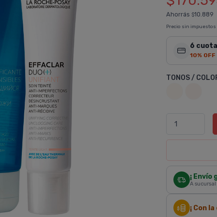
$170.59
Ahorrás
10.889
$
Precio sin impuestos
6 cuota
10% OFF
TONOS / COLO
¡ Envío 
A sucursal
¡ Con l