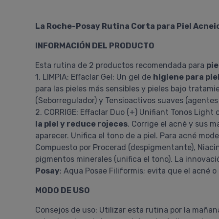
La Roche-Posay Rutina Corta para Piel Acnei
INFORMACIÓN DEL PRODUCTO
Esta rutina de 2 productos recomendada para
pie
1. LIMPIA: Effaclar Gel: Un gel de
higiene para pie
para las pieles más sensibles y pieles bajo trata
(Seborregulador) y Tensioactivos suaves (agentes 
2. CORRIGE: Effaclar Duo (+) Unifiant Tonos Light
la piel y reduce rojeces
. Corrige el acné y sus m
aparecer. Unifica el tono de a piel. Para acné mod
Compuesto por Procerad (despigmentante), Niacinam
pigmentos minerales (unifica el tono). La innovaci
Posay
: Aqua Posae Filiformis; evita que el acné o
MODO DE USO
Consejos de uso: Utilizar esta rutina por la mañ