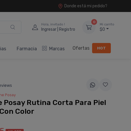
Donde está mi pedido?
0
Hola, invitado !
Mi carrito
Ingresar | Registro
$0
Ofertas
HOT
ias
Farmacia
Marcas
eviews
he Posay
 Posay Rutina Corta Para Piel
Con Color