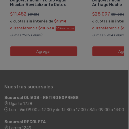
Bagóvit Facial Pro Bio Agua
Bagóvit Facial Pr
Micelar Revitalizante Detox
Antiage Noche
$11.482
$28.097
$19.136
$51.086
6 cuotas
sin interés
de
$1.914
6 cuotas
sin interé
ó Transferencia
$10.334
ó Transferencia
$25
10%
EXTRA OFF
Sumás 1.959 Leloir$
Sumás 2.624 Leloir$
Agregar
Agreg
Nuestras sucursales
Sucursal OLIVOS - RETIRO EXPRESS
Ugarte 1728
Lun - Vie 09:00 a 12:00 y de 12:30 a 17:00 / Sáb: 09:00 a 14:00
Sucursal RECOLETA
Larrea 1249