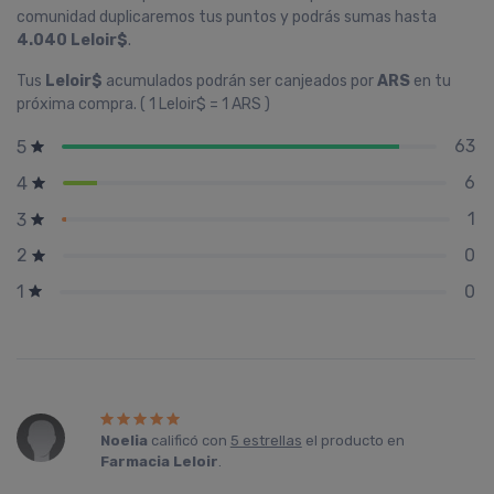
comunidad duplicaremos tus puntos y podrás sumas hasta
4.040 Leloir$
.
Tus
Leloir$
acumulados podrán ser canjeados por
ARS
en tu
próxima compra. ( 1 Leloir$ = 1 ARS )
63
5
6
4
1
3
0
2
0
1
Noelia
calificó con
5 estrellas
el producto en
Farmacia Leloir
.