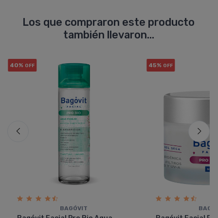
Los que compraron este producto
también llevaron...
40%
45%
OFF
OFF
BAGÓVIT
BAGÓ