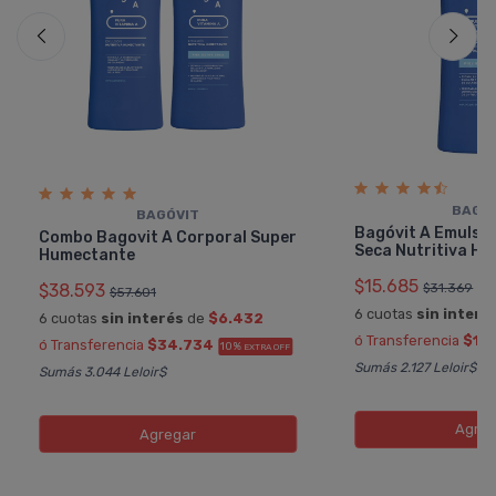
BAGÓ
BAGÓVIT
Bagóvit A Emulsió
Combo Bagovit A Corporal Super
Seca Nutritiva H
Humectante
$15.685
$31.369
$38.593
$57.601
6 cuotas
sin interé
6 cuotas
sin interés
de
$6.432
ó Transferencia
$14.
ó Transferencia
$34.734
10%
EXTRA OFF
Sumás 2.127 Leloir$
Sumás 3.044 Leloir$
Agreg
Agregar