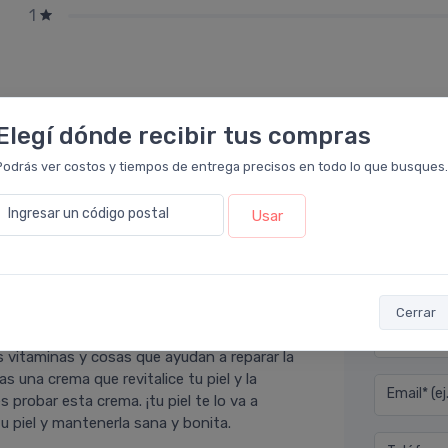
1
Elegí dónde recibir tus compras
Podrás ver costos y tiempos de entrega precisos en todo lo que busques.
Ingresar un código postal
Usar
Déjan
armacia Leloir
.
Cerrar
quieren mejorar su piel, sobre todo si la
Nombre co
 vitaminas y cosas que ayudan a reparar la
cas una crema que revitalice tu piel y la
Email* (e
robar esta crema. ¡tu piel te lo va a
 piel y mantenerla sana y bonita.