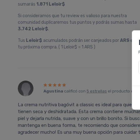
sumarás
1.871 Leloir$
Si consideramos que tu review es valioso para nuestra
comunidad duplicaremos tus puntos y podrás sumas hasta
3.742 Leloir$
.
Tus
Leloir$
acumulados podrán ser canjeados por
ARS
en
tu próxima compra. ( 1 Leloir$ = 1 ARS )
Agustina
calificó con
5 estrellas
el producto en
F
La crema nutritiva bagóvit a classic es ideal para quienes 
tienen seca y deshidratada. Esta crema contiene muchas
piel y dejarla nutrida, suave y con un brillo bonito. Si bus
mantenga en buena forma, te recomiendo que consideres p
agradecer mucho! Es una muy buena opción para cuidar tu