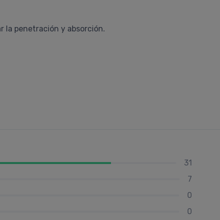
r la penetración y absorción.
31
7
0
0