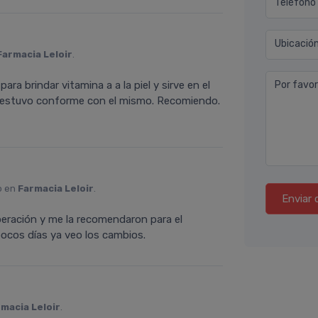
Teléfono
Ubicació
Farmacia Leloir
.
a brindar vitamina a a la piel y sirve en el
Por favor
na estuvo conforme con el mismo. Recomiendo.
o en
Farmacia Leloir
.
Enviar 
ración y me la recomendaron para el
pocos días ya veo los cambios.
macia Leloir
.