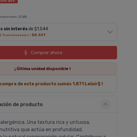
40% OFF
 nacionales:
$7.655
s sin interés
de $1.544
·
$8.337
( Transferencia )
Comprar ahora
¡ Última
unidad
disponible !
a compra de este producto sumás
1.871
Leloir$ !
ación de producto
alergénica. Una textura rica y untuosa,
nutritiva que actúa en profundidad,
 la natural regeneración celular. Contribuye a