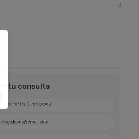
0
os tu consulta
mpleto* (ej. Diego Lopez)
j. diego.lopez@email.com)