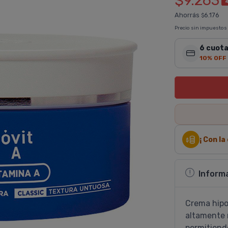
$9.263
Ahorrás
6.176
$
Precio sin impuestos
6 cuota
10% OFF
¡ Con l
Inform
Crema hipo
altamente 
permitiendo