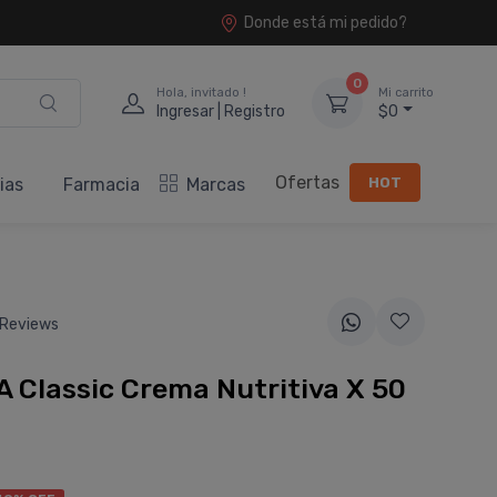
Donde está mi pedido?
0
Hola, invitado !
Mi carrito
Ingresar | Registro
$0
Ofertas
HOT
ias
Farmacia
Marcas
 Reviews
A Classic Crema Nutritiva X 50