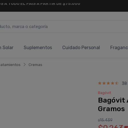
6 CUOTAS SIN INTERÉS
Y 18 CUOTAS FIJAS !
n Solar
Suplementos
Cuidado Personal
Fraganc
ratamientos
Cremas
38
Bagóvit
Bagóvit 
Gramos
15.439
$