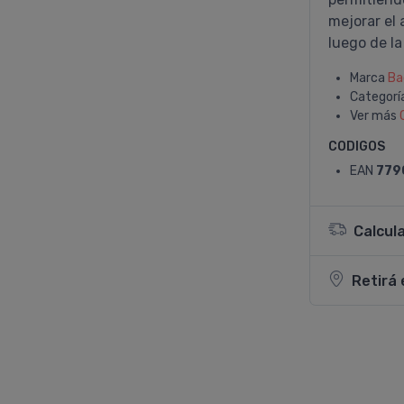
mejorar el 
luego de l
Marca
Ba
Categorí
Ver más
CODIGOS
EAN
779
Calcul
Retirá 