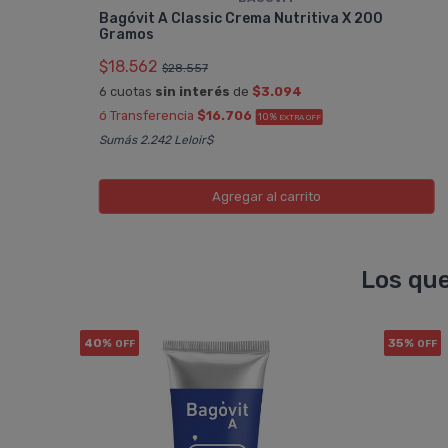
Bagóvit A Classic Crema Nutritiva X 200
Gramos
$18.562
$28.557
6 cuotas
sin interés
de
$3.094
ó Transferencia
$16.706
10%
EXTRA OFF
Sumás 2.242 Leloir$
Agregar
al carrito
Los que
40%
35%
OFF
OFF