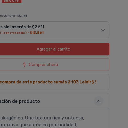
8
35% OFF
 nacionales:
$12.453
s sin interés
de $2.511
·
$13.561
( Transferencia )
Agregar
al carrito
Comprar ahora
a compra de este producto sumás
2.103
Leloir$ !
ación de producto
alergénica. Una textura rica y untuosa,
nutritiva que actúa en profundidad,