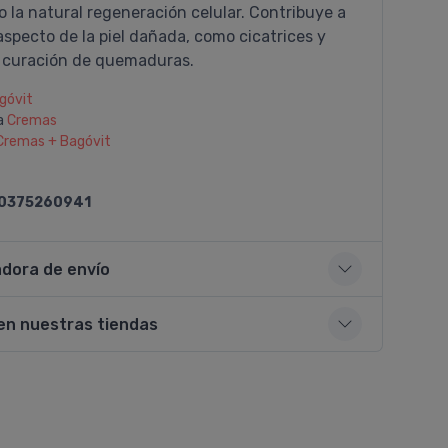
 la natural regeneración celular. Contribuye a
aspecto de la piel dañada, como cicatrices y
a curación de quemaduras.
góvit
a
Cremas
Cremas + Bagóvit
0375260941
adora de envío
en nuestras tiendas