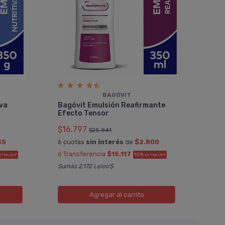
BAGÓVIT
iva
Bagóvit Emulsión Reafirmante
Efecto Tensor
$16.797
$25.841
35
6 cuotas
sin interés
de
$2.800
ó Transferencia
$15.117
10%
XTRA OFF
EXTRA OFF
Sumás 2.172 Leloir$
Agregar
al carrito