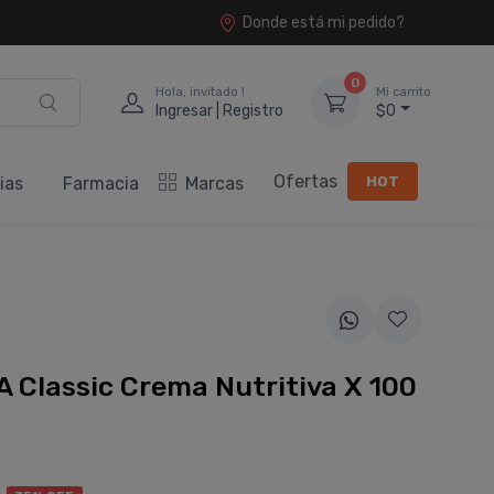
Donde está mi pedido?
0
Hola, invitado !
Mi carrito
Ingresar | Registro
$0
Ofertas
HOT
ias
Farmacia
Marcas
A Classic Crema Nutritiva X 100