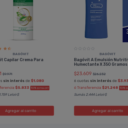
BAGÓVIT
BAGÓVIT
it Capilar Crema Para
Bagóvit A Emulsión Nutrit
r
Humectante X 350 Gramos
1
$23.609
$9.971
$26.232
as
sin interés
de
$1.080
6 cuotas
sin interés
de
$3.9
sferencia
$5.833
ó Transferencia
$21.248
10%
10%
EXTRA OFF
E
.759 Leloir$
Sumás 2.444 Leloir$
Agregar
al carrito
Agregar
al carrito