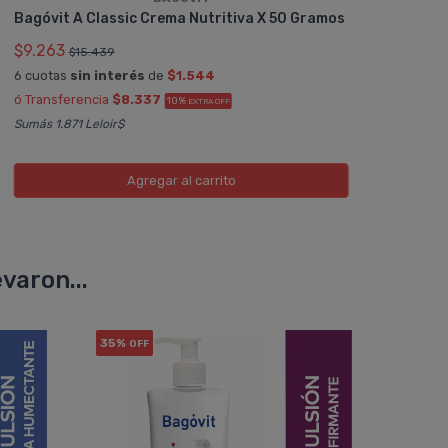
Bagóvit A Classic Crema Nutritiva X 50 Gramos
$9.263
$15.439
6 cuotas
sin interés
de
$1.544
ó Transferencia
$8.337
10%
EXTRA OFF
Sumás 1.871 Leloir$
Agregar
al carrito
varon...
35%
OFF