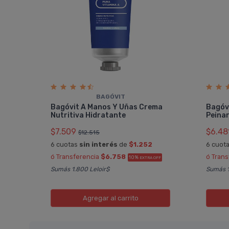
BAGÓVIT
Bagóvit A Manos Y Uñas Crema
Bagóv
Nutritiva Hidratante
Peina
$7.509
$6.48
$12.515
6 cuotas
sin interés
de
$1.252
6 cuot
ó Transferencia
$6.758
ó Tran
10%
EXTRA OFF
Sumás 1.800 Leloir$
Sumás 1
Agregar
al carrito