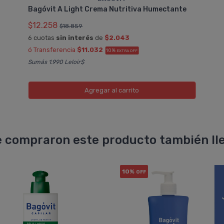
Bagóvit A Light Crema Nutritiva Humectante
$12.258
$18.859
6 cuotas
sin interés
de
$2.043
ó Transferencia
$11.032
10%
EXTRA OFF
Sumás 1.990 Leloir$
Agregar
al carrito
 compraron este producto también lle
10%
OFF