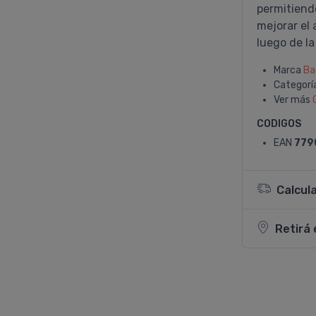
permitiendo
mejorar el 
luego de l
Marca
Ba
Categorí
Ver más
CODIGOS
EAN
779
Calcul
Retirá 