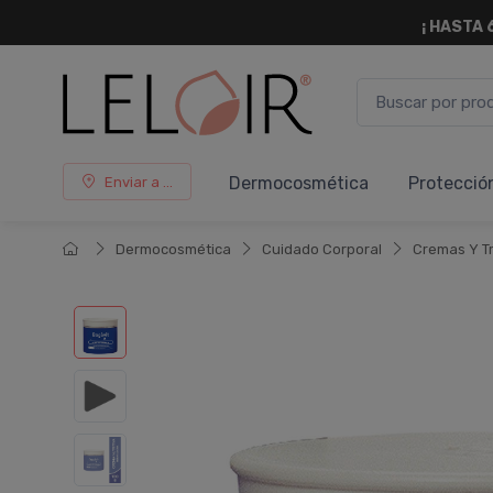
¡ HASTA 
Dermocosmética
Protecció
Enviar a ...
Dermocosmética
Cuidado Corporal
Cremas Y T