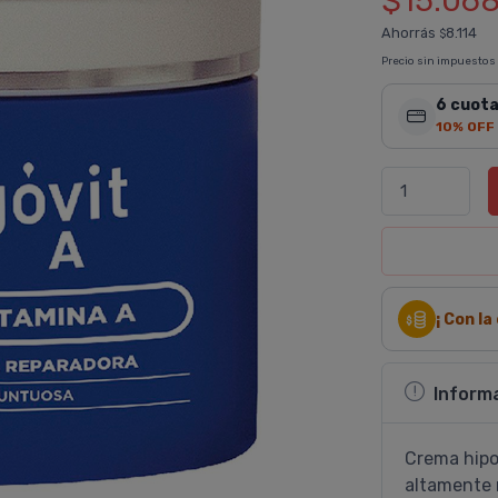
$15.06
Ahorrás
8.114
$
Precio sin impuestos
6 cuota
10% OFF
¡ Con l
Inform
Crema hipo
altamente 