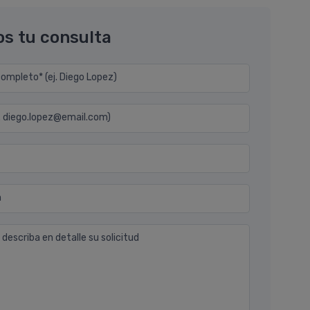
os tu consulta
mpleto* (ej. Diego Lopez)
j. diego.lopez@email.com)
n
 describa en detalle su solicitud