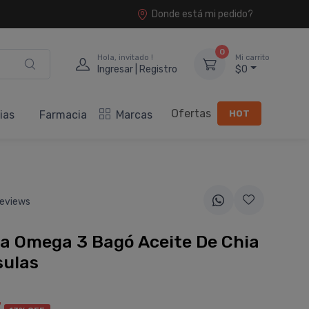
Donde está mi pedido?
0
Hola, invitado !
Mi carrito
Ingresar | Registro
$0
Ofertas
HOT
ias
Farmacia
Marcas
eviews
a Omega 3 Bagó Aceite De Chia
sulas