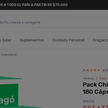
S A TODO EL PAÍS A PARTIR DE $75.000
n Solar
Suplementos
Cuidado Personal
Fraganc
 Colesterol
6 R
❘
Bagó
PACK x3
u.
Pack Chi
180 Cáp
96.135
$