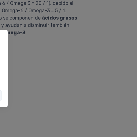
6 / Omega 3 = 20 / 1), debido al
n Omega-6 / Omega-3 = 5 / 1.
dos se componen de
ácidos grasos
) y ayudan a disminuir también
e
Omega-3
.