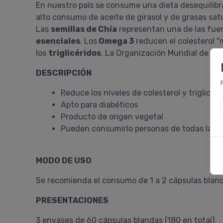
En nuestro país se consume una dieta desequilibr
alto consumo de aceite de girasol y de grasas sa
Las
semillas de Chía
representan una de las fue
esenciales
. Los
Omega 3
reducen el colesterol "
los
triglicéridos
. La Organización Mundial de l
DESCRIPCIÓN
Reduce los niveles de colesterol y triglicéri
Apto para diabéticos
Producto de origen vegetal
Pueden consumirlo personas de todas las 
MODO DE USO
Se recomienda el consumo de 1 a 2 cápsulas blanda
PRESENTACIONES
3 envases de 60 cápsulas blandas (180 en total)