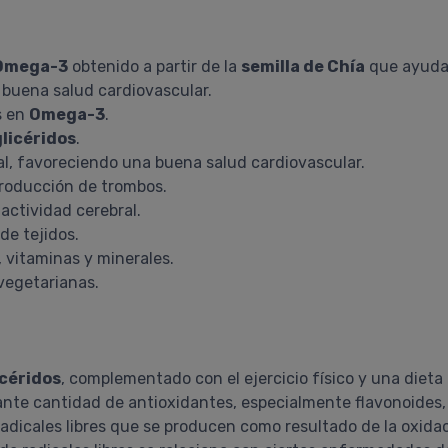
Omega-3
obtenido a partir de la
semilla de Chía
que ayuda 
 buena salud cardiovascular.
s en
Omega-3
.
glicéridos
.
al, favoreciendo una buena salud cardiovascular.
 producción de trombos.
 actividad cerebral.
de tejidos.
, vitaminas y minerales.
vegetarianas.
icéridos
, complementado con el ejercicio físico y una dieta r
te cantidad de antioxidantes, especialmente flavonoides, 
 radicales libres que se producen como resultado de la oxida