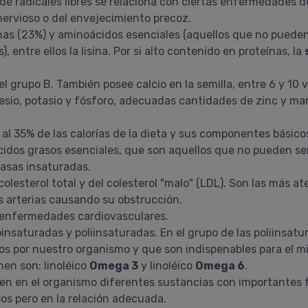
 de radicales libres se relaciona con ciertas enfermedades 
 nervioso o del envejecimiento precoz.
nas (23%) y aminoácidos esenciales (aquellos que no pueden 
entre ellos la lisina. Por si alto contenido en proteínas, la
 grupo B. También posee calcio en la semilla, entre 6 y 10
esio, potasio y fósforo, adecuadas cantidades de zinc y m
 al 35% de las calorías de la dieta y sus componentes básico
ácidos grasos esenciales, que son aquellos que no pueden se
rasas insaturadas.
esterol total y del colesterol "malo" (LDL). Son las más ate
s arterias causando su obstrucción.
s enfermedades cardiovasculares.
nsaturadas y poliinsaturadas. En el grupo de las poliinsat
s por nuestro organismo y que son indispenables para el mi
nen son: linoléico
Omega 3
y linoléico
Omega 6
.
n en el organismo diferentes sustancias con importantes 
os pero en la relación adecuada.