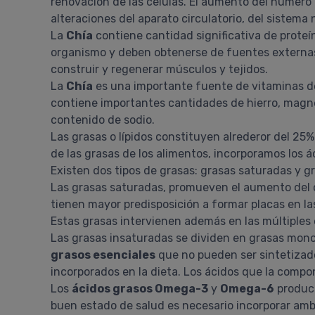
renovación de las células. El aumento del número
alteraciones del aparato circulatorio, del sistema
La
Chía
contiene cantidad significativa de proteí
organismo y deben obtenerse de fuentes externas), 
construir y regenerar músculos y tejidos.
La
Chía
es una importante fuente de vitaminas del
contiene importantes cantidades de hierro, magn
contenido de sodio.
Las grasas o lípidos constituyen alrederor del 25%
de las grasas de los alimentos, incorporamos los 
Existen dos tipos de grasas: grasas saturadas y g
Las grasas saturadas, promueven el aumento del col
tienen mayor predisposición a formar placas en la
Estas grasas intervienen además en las múltiple
Las grasas insaturadas se dividen en grasas monoi
grasos esenciales
que no pueden ser sintetizado
incorporados en la dieta. Los ácidos que la compo
Los
ácidos grasos Omega-3
y
Omega-6
produce
buen estado de salud es necesario incorporar amb