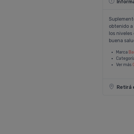
Inform
Suplemento
obtenido a 
los niveles
buena salu
Marca
Ba
Categorí
Ver más
Retirá 