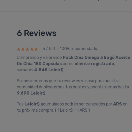
6 Reviews
5 / 5.0 - 100% recomendado.
Comprando y valorando
Pack Chia Omega 3 Bagó Aceite
De Chia 180 Cápsulas
como
cliente registrado
,
sumarás
4.845 Leloir$
Si consideramos que tu review es valioso para nuestra
comunidad duplicaremos tus puntos y podrás sumas hasta
9.690 Leloir$
.
Tus
Leloir$
acumulados podrán ser canjeados por
ARS
en
tu próxima compra. ( 1 Leloir$ = 1 ARS )