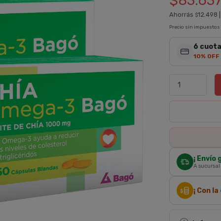
$83.63
Ahorrás
12.498
$
Precio sin impuestos
6 cuota
10% OFF
¡ Envío 
A sucursal
¡ Con l