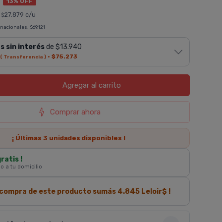
7
13% OFF
|
27.879 c/u
$
 nacionales:
$69.121
s sin interés
de $13.940
·
$75.273
( Transferencia )
Agregar
al carrito
Comprar ahora
¡ Últimas
3
unidades disponibles !
gratis !
 o a tu domicilio
a compra de este producto sumás
4.845
Leloir$ !