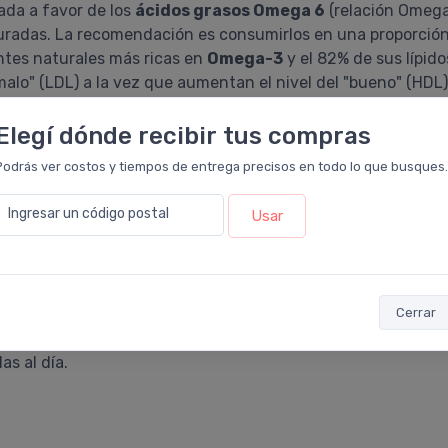
ada a favor de los
ácidos grasos Omega 6
(relación Omega 
turadas. La recomendación es consumirlos en una proporció
ntes naturales más ricas en
Omega-3
y el 82% de sus lípi
malo" (LDL) a la vez que aumentan el nivel del "bueno" (HDL
a Salud recomienda un consumo diario de 500mg a 1500mg d
Elegí dónde recibir tus compras
Podrás ver costos y tiempos de entrega precisos en todo lo que busques.
dos
Ingresar un código postal
Usar
edades
Cerrar
s al día.