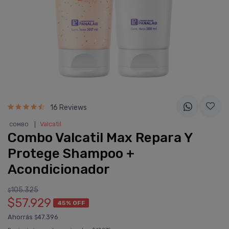
16 Reviews
❘
Valcatil
COMBO
Combo Valcatil Max Repara Y
Protege Shampoo +
Acondicionador
105.325
$
$57.929
45% OFF
Ahorrás
47.396
$