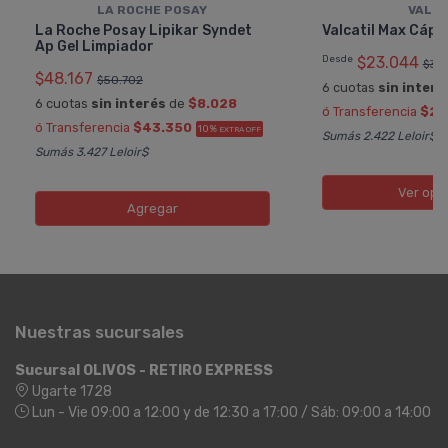
LA ROCHE POSAY
VALCA
La Roche Posay Lipikar Syndet
Valcatil Max Cáps
Ap Gel Limpiador
Desde
$23.044
$38
$48.167
$50.702
6 cuotas
sin interé
6 cuotas
sin interés
de
$8.028
ó Transferencia
$20
ó Transferencia
$43.350
10%
EXTRA OFF
Sumás 2.422 Leloir$
Sumás 3.427 Leloir$
Ver opc
Agregar
Nuestras sucursales
Sucursal OLIVOS - RETIRO EXPRESS
Ugarte 1728
Lun - Vie 09:00 a 12:00 y de 12:30 a 17:00 / Sáb: 09:00 a 14:00