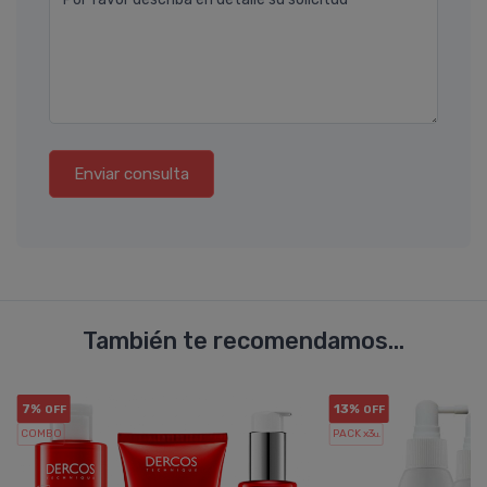
Enviar consulta
También te recomendamos...
7%
13%
OFF
OFF
COMBO
PACK x3
u.