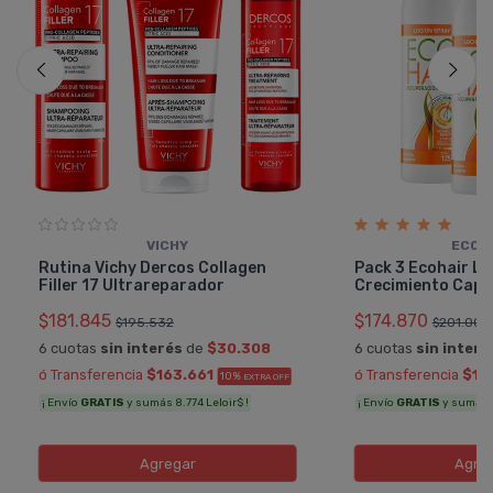
VICHY
ECOH
Rutina Vichy Dercos Collagen
Pack 3 Ecohair Lo
Filler 17 Ultrareparador
Crecimiento Capil
$181.845
$174.870
$195.532
$201.000
6 cuotas
sin interés
de
$30.308
6 cuotas
sin interé
ó Transferencia
$163.661
ó Transferencia
$15
10%
EXTRA OFF
¡ Envío
GRATIS
y sumás 8.774 Leloir$ !
¡ Envío
GRATIS
y sumás 8
Agregar
Agre