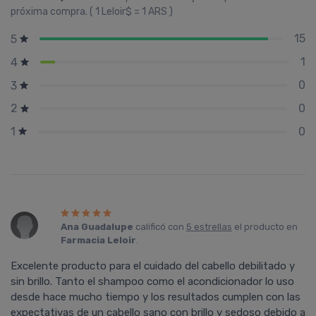
próxima compra. ( 1 Leloir$ = 1 ARS )
15
5
1
4
0
3
0
2
0
1
Ana Guadalupe
calificó con
5 estrellas
el producto en
Farmacia Leloir
.
Excelente producto para el cuidado del cabello debilitado y
sin brillo. Tanto el shampoo como el acondicionador lo uso
desde hace mucho tiempo y los resultados cumplen con las
expectativas de un cabello sano con brillo y sedoso debido a