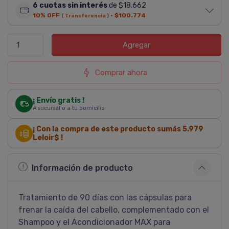
6 cuotas sin interés
de $18.662
10% OFF
·
$100.774
( Transferencia )
Agregar
Comprar ahora
¡ Envío gratis !
A sucursal o a tu domicilio
¡ Con la compra de este producto sumás
5.979
Leloir$ !
Información de producto
Tratamiento de 90 dí­as con las cápsulas para
frenar la caí­da del cabello, complementado con el
Shampoo y el Acondicionador MAX para