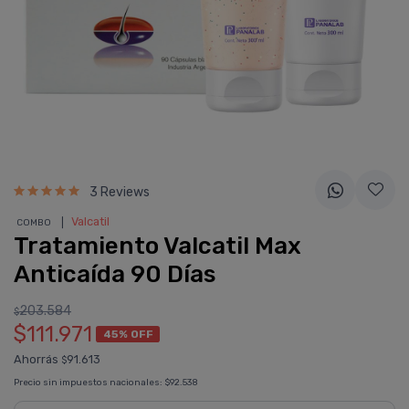
3 Reviews
❘
Valcatil
COMBO
Tratamiento Valcatil Max
Anticaí­da 90 Dí­as
203.584
$
$111.971
45% OFF
Ahorrás
91.613
$
Precio sin impuestos nacionales:
$92.538