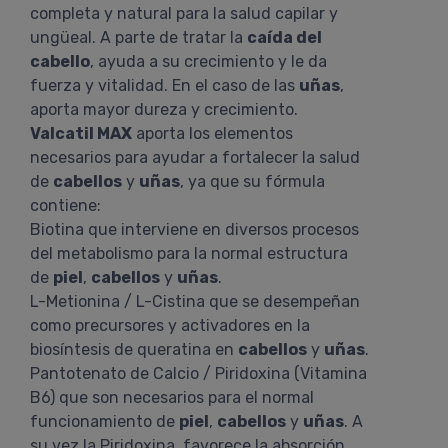
completa y natural para la salud capilar y
ungüeal. A parte de tratar la
caída del
cabello
, ayuda a su crecimiento y le da
fuerza y vitalidad. En el caso de las
uñas
,
aporta mayor dureza y crecimiento.
Valcatil MAX
aporta los elementos
necesarios para ayudar a fortalecer la salud
de
cabellos
y
uñas
, ya que su fórmula
contiene:
Biotina que interviene en diversos procesos
del metabolismo para la normal estructura
de
piel
,
cabellos
y
uñas
.
L-Metionina / L-Cistina que se desempeñan
como precursores y activadores en la
biosíntesis de queratina en
cabellos
y
uñas
.
Pantotenato de Calcio / Piridoxina (Vitamina
B6) que son necesarios para el normal
funcionamiento de
piel
,
cabellos
y
uñas
. A
su vez la Piridoxina, favorece la absorción,