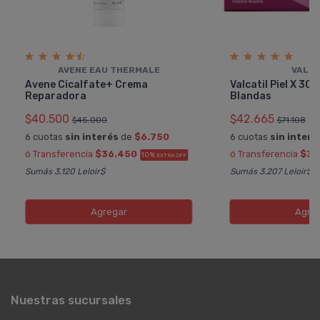
AVENE EAU THERMALE
VALCA
Avene Cicalfate+ Crema
Valcatil Piel X 30
Reparadora
Blandas
$40.500
$42.665
$45.000
$71.108
6 cuotas
sin interés
de
$6.750
6 cuotas
sin interé
ó Transferencia
$36.450
ó Transferencia
$38
10%
EXTRA OFF
Sumás 3.120 Leloir$
Sumás 3.207 Leloir$
Agregar
Agre
Nuestras sucursales