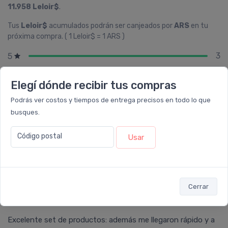
11.958 Leloir$
.
Tus
Leloir$
acumulados podrán ser canjeados por
ARS
en tu
próxima compra. ( 1 Leloir$ = 1 ARS )
3
5
0
4
Elegí dónde recibir tus compras
0
3
Podrás ver costos y tiempos de entrega precisos en todo lo que
0
2
busques.
0
1
Código postal
Usar
Cerrar
Susana
calificó con
5 estrellas
el producto en
Farmacia Leloir
.
Excelente set de productos: además me llegaron rápido y a