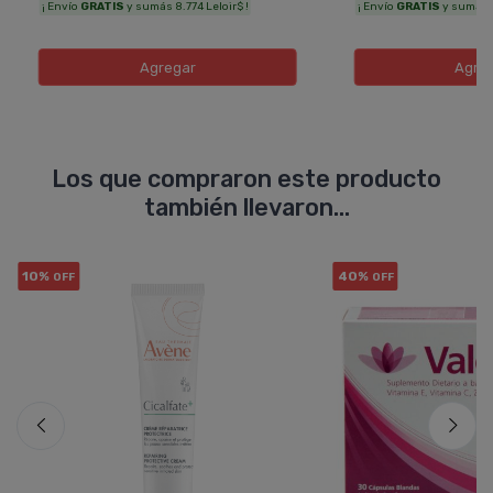
¡ Envío
GRATIS
y sumás 8.774 Leloir$ !
¡ Envío
GRATIS
y sumás 8
Agregar
Agre
Los que compraron este producto
también llevaron...
10%
40%
OFF
OFF