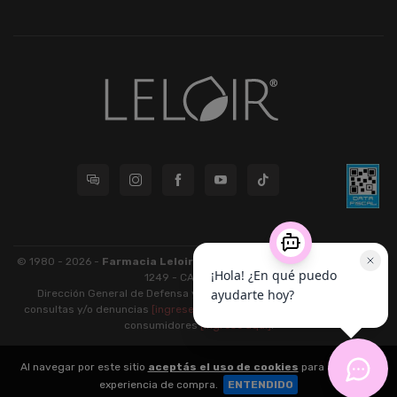
© 1980 - 2026 -
Farmacia Leloir S.R.L.
| CUIT 33609220789 - Larrea
1249 - CABA - CP 1117
Dirección General de Defensa y Protección al Consumidor: Para
consultas y/o denuncias
[ingrese aquí]
| Nación: Defensa de las y los
consumidores
[ingrese aquí]
.
nubixstore®
Al navegar por este sitio
aceptás el uso de cookies
para agilizar tu
v13.08.2
experiencia de compra.
ENTENDIDO