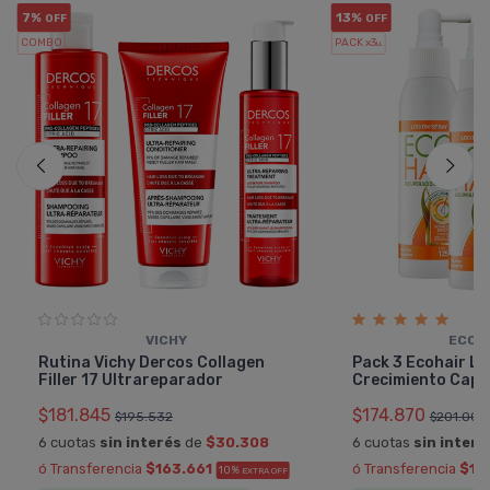
7%
13%
OFF
OFF
COMBO
PACK x3
u.
VICHY
ECOH
Rutina Vichy Dercos Collagen
Pack 3 Ecohair Lo
Filler 17 Ultrareparador
Crecimiento Capil
$181.845
$174.870
$195.532
$201.000
6 cuotas
sin interés
de
$30.308
6 cuotas
sin interé
ó Transferencia
$163.661
ó Transferencia
$15
10%
EXTRA OFF