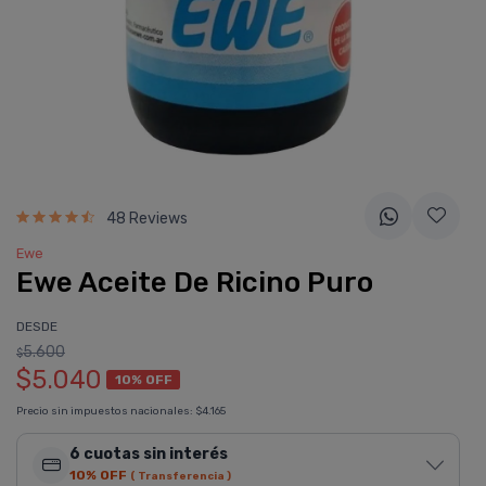
48 Reviews
Ewe
Ewe Aceite De Ricino Puro
DESDE
5.600
$
$5.040
10% OFF
Precio sin impuestos nacionales:
$4.165
6 cuotas sin interés
10% OFF
( Transferencia )