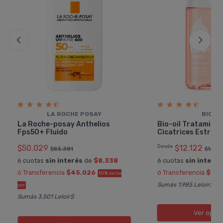
LA ROCHE POSAY
BIO-OI
La Roche-posay Anthelios
Bio-oil Tratamient
Fps50+ Fluido
Cicatrices Estrí­a
$50.029
Desde
$12.122
$83.381
$13.4
6 cuotas
sin interés
de
$8.338
6 cuotas
sin interés
ó Transferencia
$45.026
ó Transferencia
$10.
10%
EXTRA
Sumás 1.985 Leloir$
OFF
Sumás 3.501 Leloir$
Ver opci