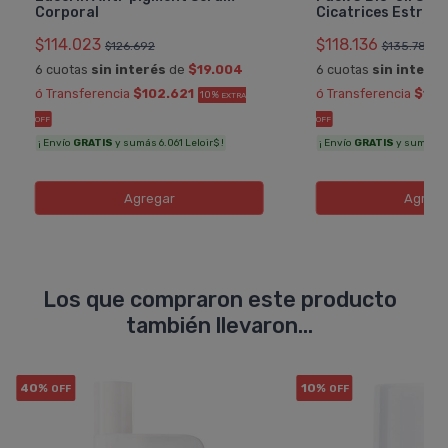
Corporal
Cicatrices Estrí­a
$114.023
$118.136
$126.692
$135.789
6 cuotas
sin interés
de
$19.004
6 cuotas
sin interés
ó Transferencia
$102.621
ó Transferencia
$106
10%
EXTRA
OFF
OFF
¡ Envío
GRATIS
y sumás 6.061 Leloir$ !
¡ Envío
GRATIS
y sumás 6.2
Agregar
Agreg
Los que compraron este producto
también llevaron...
40%
10%
OFF
OFF