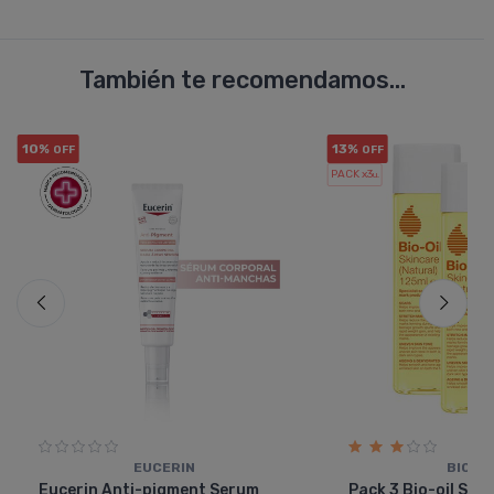
También te recomendamos...
10%
13%
OFF
OFF
PACK x3
u.
EUCERIN
BIO-OI
Eucerin Anti-pigment Serum
Pack 3 Bio-oil Ski