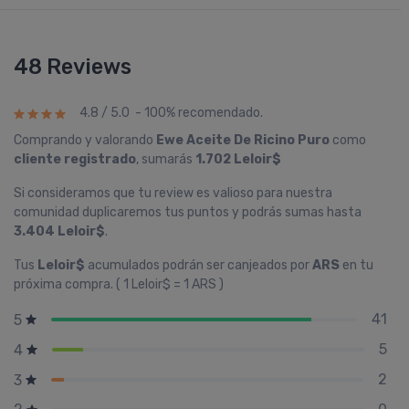
48 Reviews
4.8 / 5.0 - 100% recomendado.
Comprando y valorando
Ewe Aceite De Ricino Puro
como
cliente registrado
, sumarás
1.702 Leloir$
Si consideramos que tu review es valioso para nuestra
comunidad duplicaremos tus puntos y podrás sumas hasta
3.404 Leloir$
.
Tus
Leloir$
acumulados podrán ser canjeados por
ARS
en tu
próxima compra. ( 1 Leloir$ = 1 ARS )
41
5
5
4
2
3