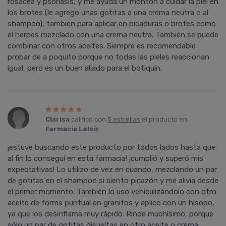
rosácea y psoriasis, y me ayuda un montón a cuidar la piel en
los brotes (le agrego unas gotitas a una crema neutra o al
shampoo), también para aplicar en picaduras o brotes como
el herpes mezclado con una crema neutra. También se puede
combinar con otros aceites. Siempre es recomendable
probar de a poquito porque no todas las pieles reaccionan
igual, pero es un buen aliado para el botiquín.
Clarisa
calificó con
5 estrellas
el producto en
Farmacia Leloir
.
¡estuve buscando este producto por todos lados hasta que
al fin lo conseguí­ en esta farmacia! ¡cumplió y superó mis
expectativas! Lo utilizo de vez en cuando, mezclando un par
de gotitas en el shampoo si siento picazón y me alivia desde
el primer momento. También lo uso vehiculizándolo con otro
aceite de forma puntual en granitos y aplico con un hisopo,
ya que los desinflama muy rápido. Rinde muchí­simo, porque
sólo un par de gotitas disueltas en otro aceite o crema