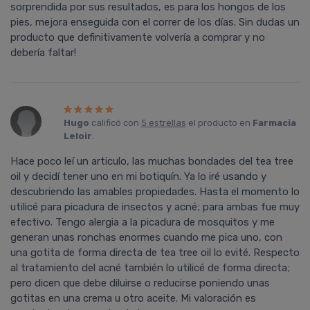
sorprendida por sus resultados, es para los hongos de los
pies, mejora enseguida con el correr de los dí­as. Sin dudas un
producto que definitivamente volverí­a a comprar y no
deberí­a faltar!
Hugo
calificó con
5 estrellas
el producto en
Farmacia
Leloir
.
Hace poco leí­ un articulo, las muchas bondades del tea tree
oil y decidí­ tener uno en mi botiquí­n. Ya lo iré usando y
descubriendo las amables propiedades. Hasta el momento lo
utilicé para picadura de insectos y acné; para ambas fue muy
efectivo. Tengo alergia a la picadura de mosquitos y me
generan unas ronchas enormes cuando me pica uno, con
una gotita de forma directa de tea tree oil lo evité. Respecto
al tratamiento del acné también lo utilicé de forma directa;
pero dicen que debe diluirse o reducirse poniendo unas
gotitas en una crema u otro aceite. Mi valoración es