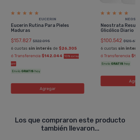
EUCERIN
NEOST
Eucerin Rutina Para Pieles
Neostrata Resurf
Maduras
Glicólico Diario
$157.827
$100.542
$322.095
$125.677
6 cuotas
sin interés
de
$26.305
6 cuotas
sin interé
ó Transferencia
$142.044
ó Transferencia
$90
10%
EXTRA
Envío
GRATIS
hoy
OFF
Envío
GRATIS
hoy
Agre
Agregar
Los que compraron este producto
también llevaron...