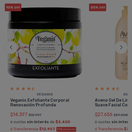
10%
30%
OFF
OFF
VEGANIS
AVE
Veganis Exfoliante Corporal
Aveno Gel De Limp
Renovación Profunda
Suave Facial Corp
$14.397
$27.656
$15.997
$39.508
6 cuotas
sin interés
de
$2.400
6 cuotas
sin interé
ó Transferencia
$12.957
ó Transferencia
$24
10%
EXTRA OFF