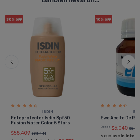
30%
10%
OFF
OFF
ISDIN
EW
Fotoprotector Isdin Spf50
Ewe Aceite De Ric
Fusion Water Color 5 Stars
Desde
$5.040
$5.60
$58.409
$83.441
6 cuotas
sin interé