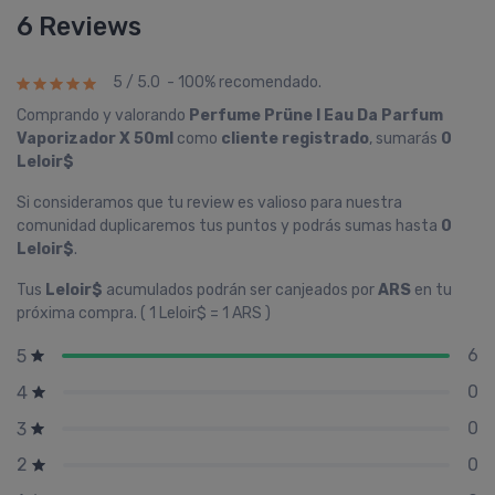
6 Reviews
5 / 5.0 - 100% recomendado.
Comprando y valorando
Perfume Prüne I Eau Da Parfum
Vaporizador X 50ml
como
cliente registrado
, sumarás
0
Leloir$
Si consideramos que tu review es valioso para nuestra
comunidad duplicaremos tus puntos y podrás sumas hasta
0
Leloir$
.
Tus
Leloir$
acumulados podrán ser canjeados por
ARS
en tu
próxima compra. ( 1 Leloir$ = 1 ARS )
6
5
0
4
0
3
0
2