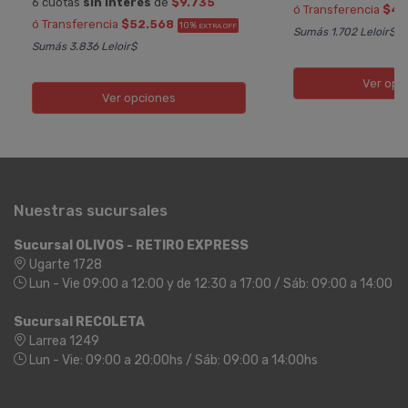
6 cuotas
sin interés
de
$9.735
ó Transferencia
$4.
ó Transferencia
$52.568
10%
EXTRA OFF
Sumás 1.702 Leloir$
Sumás 3.836 Leloir$
Ver opc
Ver opciones
Nuestras sucursales
Sucursal OLIVOS - RETIRO EXPRESS
Ugarte 1728
Lun - Vie 09:00 a 12:00 y de 12:30 a 17:00 / Sáb: 09:00 a 14:00
Sucursal RECOLETA
Larrea 1249
Lun - Vie: 09:00 a 20:00hs / Sáb: 09:00 a 14:00hs