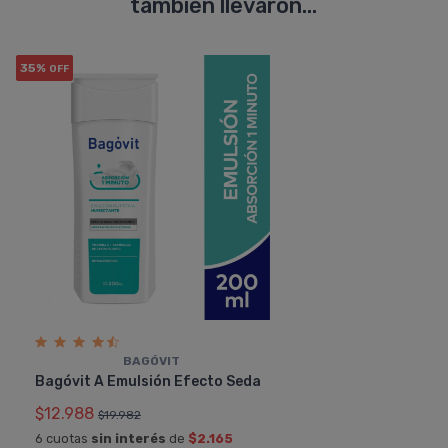
también llevaron...
35%
OFF
BAGÓVIT
Bagóvit A Emulsión Efecto Seda
$12.988
$19.982
6 cuotas
sin interés
de
$2.165