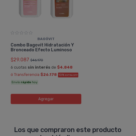
BAGÓVIT
Combo Bagovit Hidratación Y
Bronceado Efecto Luminoso
$29.087
$46.170
6 cuotas
sin interés
de
$4.848
ó Transferencia
$26.178
10%
EXTRA OFF
Envío
rápido
hoy
Agregar
Los que compraron este producto