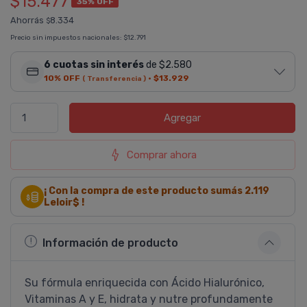
$15.477
35% OFF
Ahorrás
8.334
$
Precio sin impuestos nacionales:
$12.791
6 cuotas sin interés
de $2.580
10% OFF
·
$13.929
( Transferencia )
Agregar
Comprar ahora
¡ Con la compra de este producto sumás
2.119
Leloir$ !
Información de producto
Su fórmula enriquecida con Ácido Hialurónico,
Vitaminas A y E, hidrata y nutre profundamente