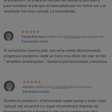
la excepción. La utilicé en las piernas desde la primavera
para tonalizar la piel que estaba pálida por no tomar sol y el
resultado fue muy natural. La recomiendo.
Paula Mariana
calificó con
5 estrellas
el producto en
Farmacia Leloir
.
El sol lastima nuestra piel, con esta crema de bronceado
progresivo podemos darle un tono muy lindo sin caer en los
" amarillos anaranjados ". Queda la piel bronceada y luminosa
Carlos
calificó con
5 estrellas
el producto en
Farmacia Leloir
.
Excelente producto, el bronceado super parejo y buen color
natural, me encantó! Lo super recomiendo!! Además de
broncear hidrata e ilumina la piel, no lo cambio por otro