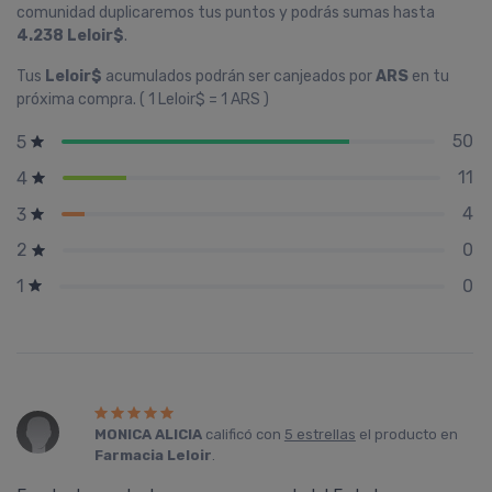
comunidad duplicaremos tus puntos y podrás sumas hasta
4.238 Leloir$
.
Tus
Leloir$
acumulados podrán ser canjeados por
ARS
en tu
próxima compra. ( 1 Leloir$ = 1 ARS )
50
5
11
4
4
3
0
2
0
1
MONICA ALICIA
calificó con
5 estrellas
el producto en
Farmacia Leloir
.