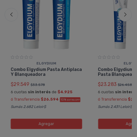
ELGYDIUM
ELGYD
Combo Elgydium Pasta Antiplaca
Combo Elgydium C
Y Blanqueadora
Pasta Blanquead
$29.549
$23.283
$33.578
$26.458
6 cuotas
sin interés
de
$4.925
6 cuotas
sin interé
ó Transferencia
$26.594
ó Transferencia
$20
10%
EXTRA OFF
Sumás 2.682 Leloir$
Sumás 2.431 Leloir$
Agregar
Agreg