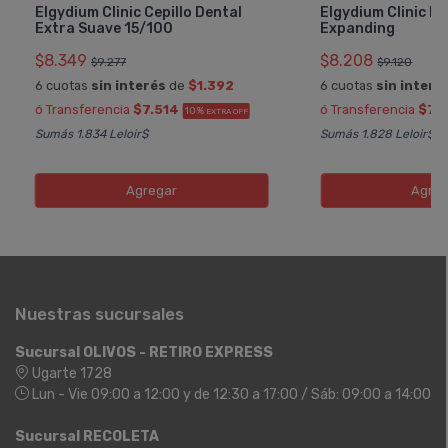
Elgydium Clinic Cepillo Dental
Elgydium Clinic Hi
Extra Suave 15/100
Expanding
$8.349
$8.208
$9.277
$9.120
6 cuotas
sin interés
de
$1.392
6 cuotas
sin interé
ó Transferencia
$7.514
ó Transferencia
$7.
10%
EXTRA OFF
Sumás 1.834 Leloir$
Sumás 1.828 Leloir$
Agregar
Agreg
Nuestras sucursales
Sucursal OLIVOS - RETIRO EXPRESS
Ugarte 1728
Lun - Vie 09:00 a 12:00 y de 12:30 a 17:00 / Sáb: 09:00 a 14:00
Sucursal RECOLETA