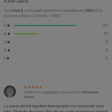
4.238 Leloir$
.
Tus
Leloir$
acumulados podrán ser canjeados por
ARS
en tu
próxima compra. ( 1 Leloir$ = 1 ARS )
27
5
10
4
0
3
0
2
0
1
calificó con
5 estrellas
el producto en
Farmacia
Leloir
.
La pasta dental elgydium blanqueador me sorprendió para
bien. Después de varios días de uso noté una mejora gradual