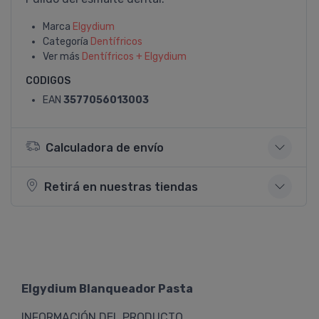
Marca
Elgydium
Categoría
Dentí­fricos
Ver más
Dentí­fricos + Elgydium
CODIGOS
EAN
3577056013003
Calculadora de envío
Retirá en nuestras tiendas
Elgydium Blanqueador Pasta
INFORMACIÓN DEL PRODUCTO