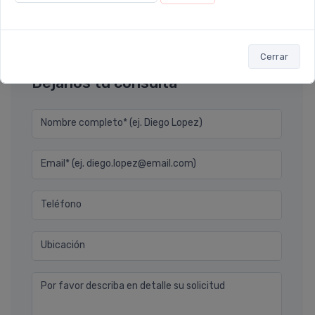
Ver todos los reviews
Cerrar
Déjanos tu consulta
Nombre completo* (ej. Diego Lopez)
Email* (ej. diego.lopez@email.com)
Teléfono
Ubicación
Por favor describa en detalle su solicitud