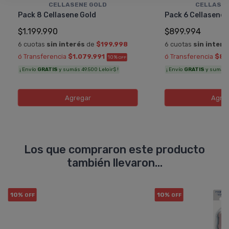
CELLASENE GOLD
CELLASEN
Pack 8 Cellasene Gold
Pack 6 Cellasene 
$1.199.990
$899.994
6 cuotas
sin interés
de
$199.998
6 cuotas
sin interé
ó Transferencia
$1.079.991
ó Transferencia
$80
10%
OFF
¡ Envío
GRATIS
y sumás 49.500 Leloir$ !
¡ Envío
GRATIS
y sumás 3
Agregar
Agre
Los que compraron este producto
también llevaron...
10%
10%
OFF
OFF