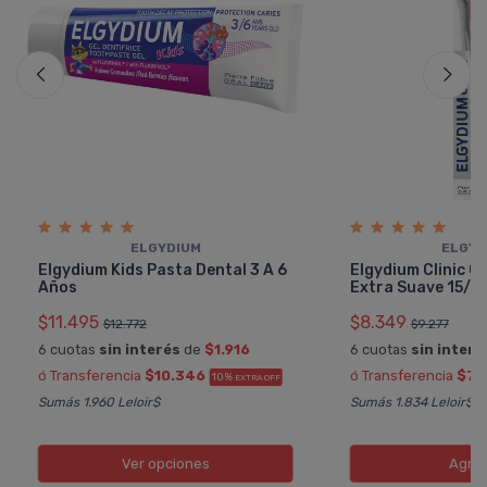
ELGYDIUM
ELGYD
Elgydium Kids Pasta Dental 3 A 6
Elgydium Clinic Ce
Años
Extra Suave 15/1
$11.495
$8.349
$12.772
$9.277
6 cuotas
sin interés
de
$1.916
6 cuotas
sin interé
ó Transferencia
$10.346
ó Transferencia
$7.
10%
EXTRA OFF
Sumás 1.960 Leloir$
Sumás 1.834 Leloir$
Ver opciones
Agre