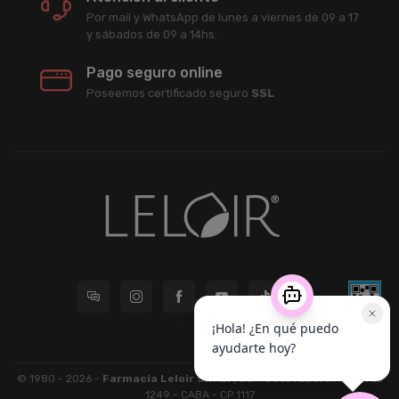
Por mail y WhatsApp de lunes a viernes de 09 a 17
y sábados de 09 a 14hs.
Pago seguro online
Poseemos certificado seguro
SSL
© 1980 - 2026 -
Farmacia Leloir S.R.L.
| CUIT 33609220789 - Larrea
1249 - CABA - CP 1117