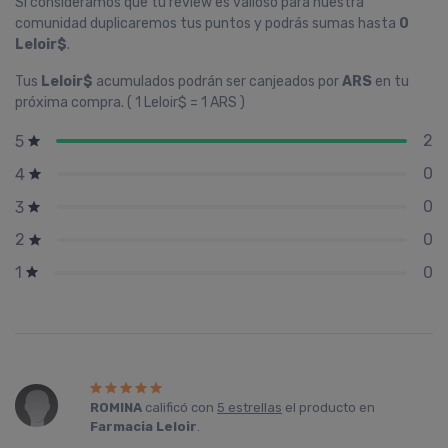
Si consideramos que tu review es valioso para nuestra
comunidad duplicaremos tus puntos y podrás sumas hasta
0
Leloir$
.
Tus
Leloir$
acumulados podrán ser canjeados por
ARS
en tu
próxima compra. ( 1 Leloir$ = 1 ARS )
2
5
0
4
0
3
0
2
0
1
ROMINA
calificó con
5 estrellas
el producto en
Farmacia Leloir
.