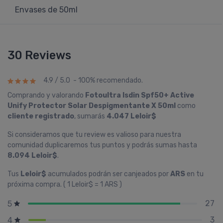
Envases de 50ml
30 Reviews
4.9 / 5.0 - 100% recomendado.
Comprando y valorando
Fotoultra Isdin Spf50+ Active
Unify Protector Solar Despigmentante X 50ml
como
cliente registrado
, sumarás
4.047 Leloir$
Si consideramos que tu review es valioso para nuestra
comunidad duplicaremos tus puntos y podrás sumas hasta
8.094 Leloir$
.
Tus
Leloir$
acumulados podrán ser canjeados por
ARS
en tu
próxima compra. ( 1 Leloir$ = 1 ARS )
27
5
3
4