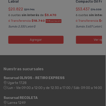
Labial
Compacto Oil Fre
$20.822
$53.437
$29.746
$76.338
6 cuotas
sin interés
de
$3.470
6 cuotas
sin interé
ó Transferencia
$18.740
ó Transferencia
$48
10%
EXTRA OFF
Sumás 2.333 Leloir$
Sumás 3.637 Leloir$
Agregar
Ver opc
Nuestras sucursales
Sucursal OLIVOS - RETIRO EXPRESS
Ugarte 1728
Lun - Vie 09:00 a 12:00 y de 12:30 a 17:00 / Sáb: 09:00 a 14:00
Sucursal RECOLETA
Larrea 1249