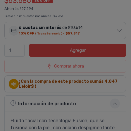
$63.686
30% OFF
Ahorrás
27.294
$
Precio sin impuestos nacionales:
$52.633
6 cuotas sin interés
de $10.614
10% OFF
·
$57.317
( Transferencia )
Agregar
Comprar ahora
¡ Con la compra de este producto sumás
4.047
Leloir$ !
Información de producto
Fluido facial con tecnologí­a Fusion, que se
fusiona con la piel, con acción despigmentante