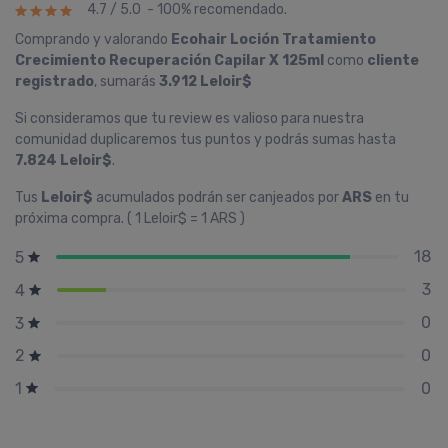
4.7 / 5.0 - 100% recomendado.
Comprando y valorando
Ecohair Loción Tratamiento
Crecimiento Recuperación Capilar X 125ml
como
cliente
registrado
, sumarás
3.912 Leloir$
Si consideramos que tu review es valioso para nuestra
comunidad duplicaremos tus puntos y podrás sumas hasta
7.824 Leloir$
.
Tus
Leloir$
acumulados podrán ser canjeados por
ARS
en tu
próxima compra. ( 1 Leloir$ = 1 ARS )
18
5
3
4
0
3
0
2
0
1