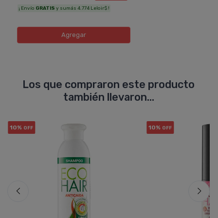
¡ Envío
GRATIS
y sumás 4.774 Leloir$ !
Agregar
Los que compraron este producto
también llevaron...
10%
10%
OFF
OFF