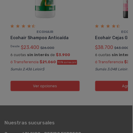
ECOHAIR
ECOH
Ecohair Shampoo Anticaí­da
Ecohair Cejas Gel
Desde
$23.400
$38.700
$26.000
$43.000
6 cuotas
sin interés
de
$3.900
6 cuotas
sin interé
ó Transferencia
$21.060
ó Transferencia
$34
10%
EXTRA OFF
Sumás 2.436 Leloir$
Sumás 3.048 Leloir$
Ver opciones
Agreg
Nuestras sucursales