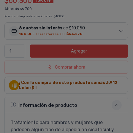
$60.300
10% OFF
Ahorrás
6.700
$
Precio sin impuestos nacionales:
$49.835
6 cuotas sin interés
de $10.050
10% OFF
·
$54.270
( Transferencia )
Agregar
Comprar ahora
¡ Con la compra de este producto sumás
3.912
Leloir$ !
Información de producto
Tratamiento para hombres y mujeres que
padecen algún tipo de alopecia no cicatricial y