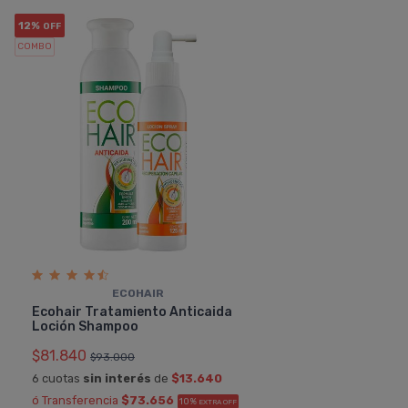
12%
OFF
COMBO
ECOHAIR
Ecohair Tratamiento Anticaida
Loción Shampoo
$81.840
$93.000
6 cuotas
sin interés
de
$13.640
ó Transferencia
$73.656
10%
EXTRA OFF