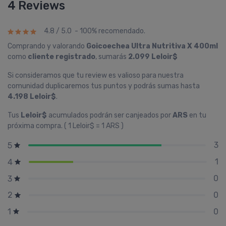
4 Reviews
4.8 / 5.0 - 100% recomendado.
Comprando y valorando
Goicoechea Ultra Nutritiva X 400ml
como
cliente registrado
, sumarás
2.099 Leloir$
Si consideramos que tu review es valioso para nuestra
comunidad duplicaremos tus puntos y podrás sumas hasta
4.198 Leloir$
.
Tus
Leloir$
acumulados podrán ser canjeados por
ARS
en tu
próxima compra. ( 1 Leloir$ = 1 ARS )
3
5
1
4
0
3
0
2
0
1