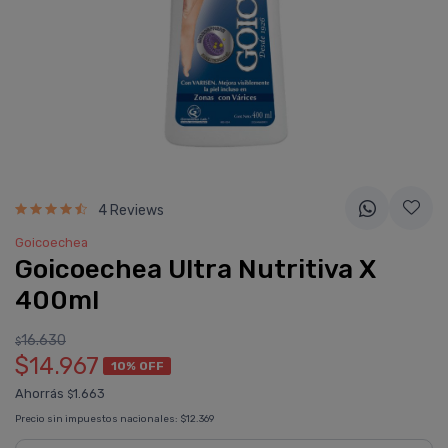
4 Reviews
Goicoechea
Goicoechea Ultra Nutritiva X
400ml
16.630
$
$14.967
10% OFF
Ahorrás
1.663
$
Precio sin impuestos nacionales:
$12.369