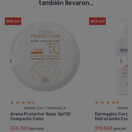
también llevaron...
10%
25%
OFF
OFF
AVENE EAU THERMALE
DERMA
Avene Protector Solar Spf50
Dermaglós Corpor
Compacto Color
Hidratación Esenc
$74.700
$18.548
$83.000
$24.731