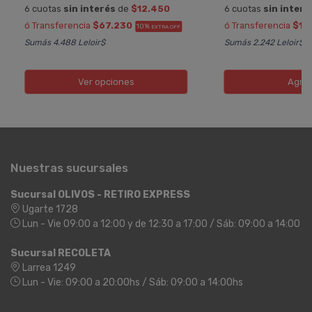
6 cuotas
sin interés
de
$12.450
6 cuotas
sin interé
ó Transferencia
$67.230
ó Transferencia
$16
10%
EXTRA OFF
Sumás 4.488 Leloir$
Sumás 2.242 Leloir$
Ver opciones
Agre
Nuestras sucursales
Sucursal OLIVOS - RETIRO EXPRESS
Ugarte 1728
Lun - Vie 09:00 a 12:00 y de 12:30 a 17:00 / Sáb: 09:00 a 14:00
Sucursal RECOLETA
Larrea 1249
Lun - Vie: 09:00 a 20:00hs / Sáb: 09:00 a 14:00hs