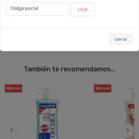
Código postal
Usar
Enviar consulta
Cerrar
También te recomendamos...
10%
10%
OFF
OFF