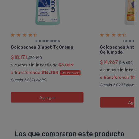
GOICOECHEA
GOICOE
Goicoechea Diabet Tx Crema
Goicoechea Antice
Cellumodel
$18.171
$20.190
$14.967
$16.630
6 cuotas
sin interés
de
$3.029
6 cuotas
sin interé
ó Transferencia
$16.354
10%
EXTRA OFF
ó Transferencia
$13
Sumás 2.227 Leloir$
Sumás 2.099 Leloir$
Agregar
Agre
Los que compraron este producto